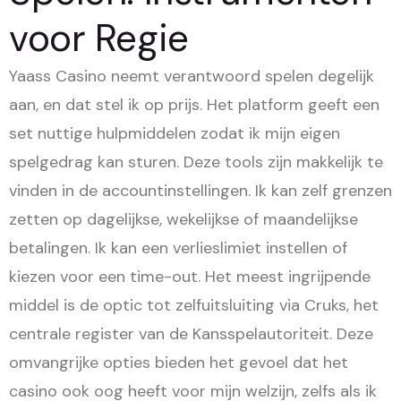
voor Regie
Yaass Casino neemt verantwoord spelen degelijk
aan, en dat stel ik op prijs. Het platform geeft een
set nuttige hulpmiddelen zodat ik mijn eigen
spelgedrag kan sturen. Deze tools zijn makkelijk te
vinden in de accountinstellingen. Ik kan zelf grenzen
zetten op dagelijkse, wekelijkse of maandelijkse
betalingen. Ik kan een verlieslimiet instellen of
kiezen voor een time-out. Het meest ingrijpende
middel is de optic tot zelfuitsluiting via Cruks, het
centrale register van de Kansspelautoriteit. Deze
omvangrijke opties bieden het gevoel dat het
casino ook oog heeft voor mijn welzijn, zelfs als ik