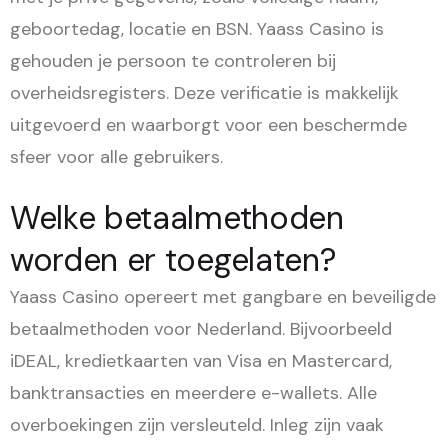
geboortedag, locatie en BSN. Yaass Casino is
gehouden je persoon te controleren bij
overheidsregisters. Deze verificatie is makkelijk
uitgevoerd en waarborgt voor een beschermde
sfeer voor alle gebruikers.
Welke betaalmethoden
worden er toegelaten?
Yaass Casino opereert met gangbare en beveiligde
betaalmethoden voor Nederland. Bijvoorbeeld
iDEAL, kredietkaarten van Visa en Mastercard,
banktransacties en meerdere e-wallets. Alle
overboekingen zijn versleuteld. Inleg zijn vaak