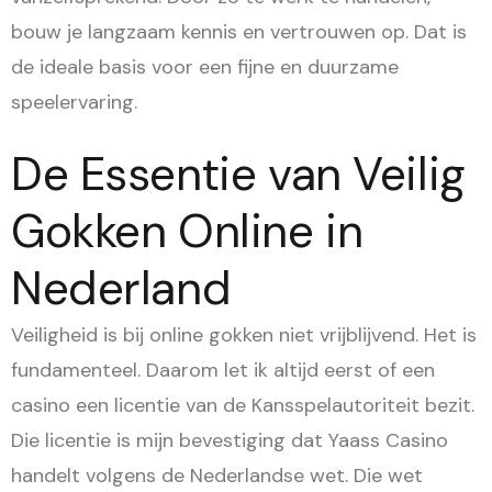
bouw je langzaam kennis en vertrouwen op. Dat is
de ideale basis voor een fijne en duurzame
speelervaring.
De Essentie van Veilig
Gokken Online in
Nederland
Veiligheid is bij online gokken niet vrijblijvend. Het is
fundamenteel. Daarom let ik altijd eerst of een
casino een licentie van de Kansspelautoriteit bezit.
Die licentie is mijn bevestiging dat Yaass Casino
handelt volgens de Nederlandse wet. Die wet