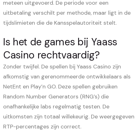
meteen uitgevoerd. De periode voor een
uitbetaling verschilt per methode, maar ligt in de
tijdslimieten die de Kansspelautoriteit stelt.
Is het de games bij Yaass
Casino rechtvaardig?
Zonder twijfel. De spellen bij Yaass Casino zijn
afkomstig van gerenommeerde ontwikkelaars als
NetEnt en Play’n GO. Deze spellen gebruiken
Random Number Generators (RNG’s) die
onafhankelijke labs regelmatig testen. De
uitkomsten zijn totaal willekeurig. De weergegeven
RTP-percentages zijn correct.