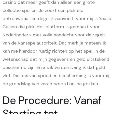
casino dat meer geeft dan alleen een grote
collectie spellen. Je zoekt een plek die
betrouwbaar en degelijk aanvoelt. Voor mij is Yaass
Casino die plek. Het platform is gemaakt voor
Nederlanders, met volle aandacht voor de regels
van de Kansspelautoriteit. Dat merk je meteen. Ik
kan me hierdoor rustig richten op het spel, in de
wetenschap dat mijn gegevens en geld uitstekend
beschermd zijn. En als ik win, ontvang ik dat geld
vlot. Die mix van spoed en bescherming is voor mij
de grondslag van verantwoord online gokken.
De Procedure: Vanaf
Storting tot