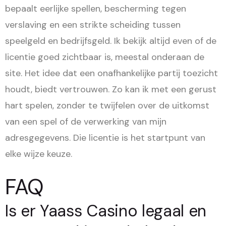
bepaalt eerlijke spellen, bescherming tegen
verslaving en een strikte scheiding tussen
speelgeld en bedrijfsgeld. Ik bekijk altijd even of de
licentie goed zichtbaar is, meestal onderaan de
site. Het idee dat een onafhankelijke partij toezicht
houdt, biedt vertrouwen. Zo kan ik met een gerust
hart spelen, zonder te twijfelen over de uitkomst
van een spel of de verwerking van mijn
adresgegevens. Die licentie is het startpunt van
elke wijze keuze.
FAQ
Is er Yaass Casino legaal en