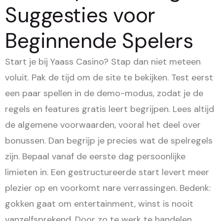
Suggesties voor
Beginnende Spelers
Start je bij Yaass Casino? Stap dan niet meteen
voluit. Pak de tijd om de site te bekijken. Test eerst
een paar spellen in de demo-modus, zodat je de
regels en features gratis leert begrijpen. Lees altijd
de algemene voorwaarden, vooral het deel over
bonussen. Dan begrijp je precies wat de spelregels
zijn. Bepaal vanaf de eerste dag persoonlijke
limieten in. Een gestructureerde start levert meer
plezier op en voorkomt nare verrassingen. Bedenk:
gokken gaat om entertainment, winst is nooit
vanzelfsprekend. Door zo te werk te handelen,