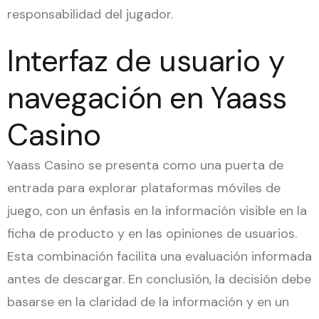
responsabilidad del jugador.
Interfaz de usuario y
navegación en Yaass
Casino
Yaass Casino se presenta como una puerta de
entrada para explorar plataformas móviles de
juego, con un énfasis en la información visible en la
ficha de producto y en las opiniones de usuarios.
Esta combinación facilita una evaluación informada
antes de descargar. En conclusión, la decisión debe
basarse en la claridad de la información y en un