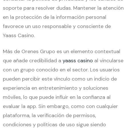
soporte para resolver dudas. Mantener la atención
en la protección de la información personal
favorece un uso responsable y consciente de
Yaass Casino.
Más de Orenes Grupo es un elemento contextual
que añade credibilidad a
yaass casino
al vincularse
con un grupo conocido en el sector. Los usuarios
pueden percibir este vínculo como un indicio de
experiencia en entretenimiento y soluciones
móviles, lo que puede influir en la confianza al
evaluar la app. Sin embargo, como con cualquier
plataforma, la verificación de permisos,
condiciones y políticas de uso sigue siendo