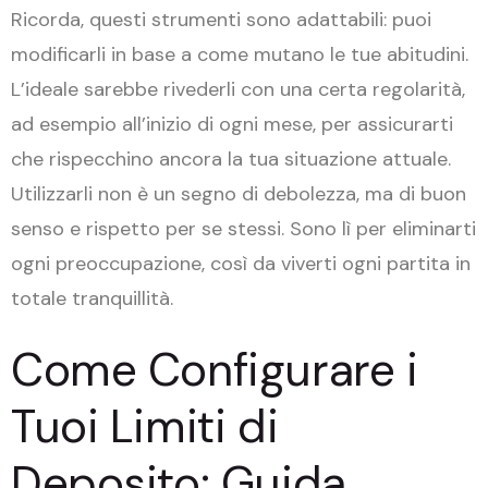
Ricorda, questi strumenti sono adattabili: puoi
modificarli in base a come mutano le tue abitudini.
L’ideale sarebbe rivederli con una certa regolarità,
ad esempio all’inizio di ogni mese, per assicurarti
che rispecchino ancora la tua situazione attuale.
Utilizzarli non è un segno di debolezza, ma di buon
senso e rispetto per se stessi. Sono lì per eliminarti
ogni preoccupazione, così da viverti ogni partita in
totale tranquillità.
Come Configurare i
Tuoi Limiti di
Deposito: Guida