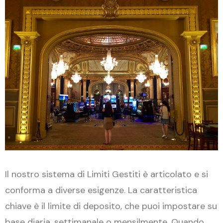
Il nostro sistema di Limiti Gestiti è articolato e si
conforma a diverse esigenze. La caratteristica
chiave è il limite di deposito, che puoi impostare su
base diaria, settimanale o mensilmente. Quando