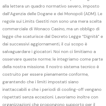
alla lettera un quadro normativo severo, imposto
dall’Agenzia delle Dogane e dei Monopoli (ADM). Le
regole sui Limits Gestiti non sono una mera scelta
commerciale di Wonaco Casino, ma un obbligo di
legge che scaturisce dal Decreto Legge “Dignità” e
dai successivi aggiornamenti, il cui scopo è
salvaguardare i giocatori. Noi non ci limitiamo a
osservare queste norme; le integriamo come parte
della nostra missione. Il nostro sistema tecnico è
costruito per essere pienamente conforme,
garantendo che i limiti impostati siano
inattaccabili e che i periodi di cooling-off vengano
rispettati senza eccezioni. Lavoriamo inoltre con
organizzazioni che propongono supporto per il