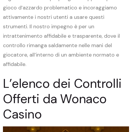
gioco d’azzardo problematico e incoraggiamo
attivamente i nostri utenti a usare questi
strumenti. Il nostro impegno è per un
intrattenimento affidabile e trasparente, dove il
controllo rimanga saldamente nelle mani del
giocatore, all’interno di un ambiente normato e
affidabile.
L’elenco dei Controlli
Offerti da Wonaco
Casino