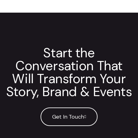
Start the
Conversation That
Will Transform Your
Story, Brand & Events
Get In Touch