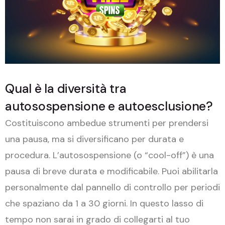
Qual è la diversità tra
autosospensione e autoesclusione?
Costituiscono ambedue strumenti per prendersi
una pausa, ma si diversificano per durata e
procedura. L’autosospensione (o “cool-off”) è una
pausa di breve durata e modificabile. Puoi abilitarla
personalmente dal pannello di controllo per periodi
che spaziano da 1 a 30 giorni. In questo lasso di
tempo non sarai in grado di collegarti al tuo