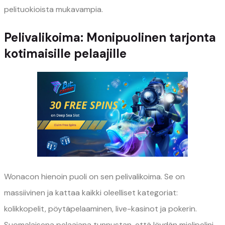
pelituokioista mukavampia.
Pelivalikoima: Monipuolinen tarjonta
kotimaisille pelaajille
Wonacon hienoin puoli on sen pelivalikoima. Se on
massiivinen ja kattaa kaikki oleelliset kategoriat:
kolikkopelit, pöytäpelaaminen, live-kasinot ja pokerin.
Suomalaisena pelaajana tunnustan, että löydän mielipelini