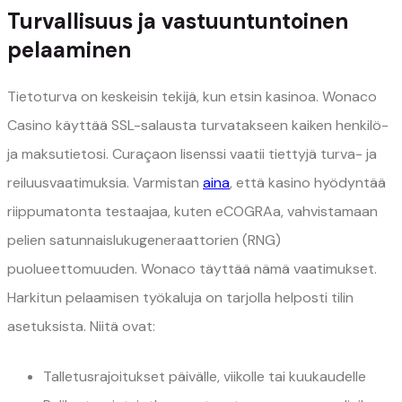
Turvallisuus ja vastuuntuntoinen
pelaaminen
Tietoturva on keskeisin tekijä, kun etsin kasinoa. Wonaco
Casino käyttää SSL-salausta turvatakseen kaiken henkilö-
ja maksutietosi. Curaçaon lisenssi vaatii tiettyjä turva- ja
reiluusvaatimuksia. Varmistan
aina
, että kasino hyödyntää
riippumatonta testaajaa, kuten eCOGRAa, vahvistamaan
pelien satunnaislukugeneraattorien (RNG)
puolueettomuuden. Wonaco täyttää nämä vaatimukset.
Harkitun pelaamisen työkaluja on tarjolla helposti tilin
asetuksista. Niitä ovat:
Talletusrajoitukset päivälle, viikolle tai kuukaudelle