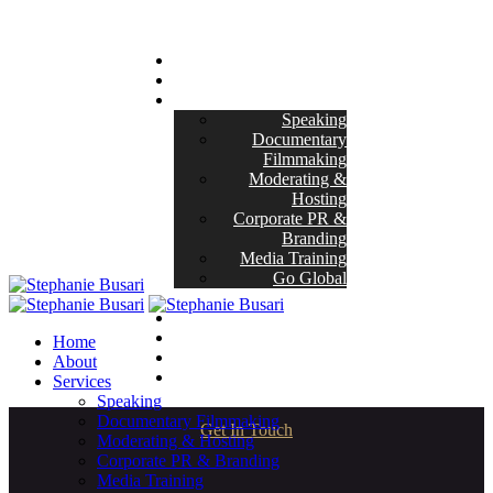
Home
About
Services
Speaking
Documentary
Filmmaking
Moderating &
Hosting
Corporate PR &
Branding
Media Training
Go Global
Masterclasses
Projects
Her Story
Home
Blog
About
Contact
Services
Speaking
Documentary Filmmaking
Get In Touch
Moderating & Hosting
Corporate PR & Branding
Media Training