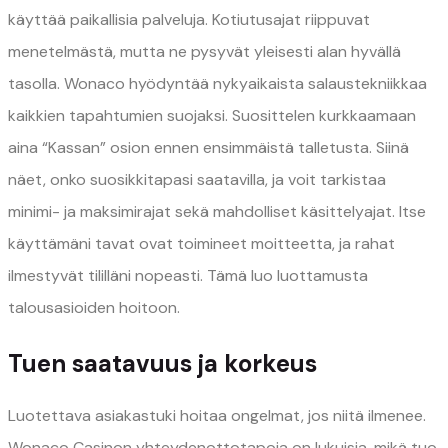
käyttää paikallisia palveluja. Kotiutusajat riippuvat
menetelmästä, mutta ne pysyvät yleisesti alan hyvällä
tasolla. Wonaco hyödyntää nykyaikaista salaustekniikkaa
kaikkien tapahtumien suojaksi. Suosittelen kurkkaamaan
aina “Kassan” osion ennen ensimmäistä talletusta. Siinä
näet, onko suosikkitapasi saatavilla, ja voit tarkistaa
minimi- ja maksimirajat sekä mahdolliset käsittelyajat. Itse
käyttämäni tavat ovat toimineet moitteetta, ja rahat
ilmestyvät tililläni nopeasti. Tämä luo luottamusta
talousasioiden hoitoon.
Tuen saatavuus ja korkeus
Luotettava asiakastuki hoitaa ongelmat, jos niitä ilmenee.
Wonaco Casinon yhteydenottotapoja on lukuisia, mikä tuo