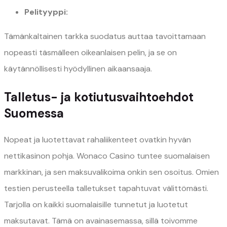
Pelityyppi:
Tämänkaltainen tarkka suodatus auttaa tavoittamaan
nopeasti täsmälleen oikeanlaisen pelin, ja se on
käytännöllisesti hyödyllinen aikaansaaja.
Talletus- ja kotiutusvaihtoehdot
Suomessa
Nopeat ja luotettavat rahaliikenteet ovatkin hyvän
nettikasinon pohja. Wonaco Casino tuntee suomalaisen
markkinan, ja sen maksuvalikoima onkin sen osoitus. Omien
testien perusteella talletukset tapahtuvat välittömästi.
Tarjolla on kaikki suomalaisille tunnetut ja luotetut
maksutavat. Tämä on avainasemassa, sillä toivomme