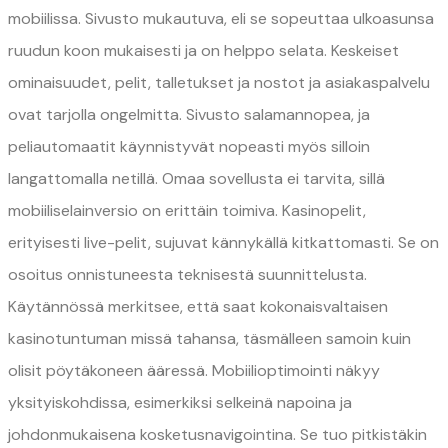
mobiilissa. Sivusto mukautuva, eli se sopeuttaa ulkoasunsa
ruudun koon mukaisesti ja on helppo selata. Keskeiset
ominaisuudet, pelit, talletukset ja nostot ja asiakaspalvelu
ovat tarjolla ongelmitta. Sivusto salamannopea, ja
peliautomaatit käynnistyvät nopeasti myös silloin
langattomalla netillä. Omaa sovellusta ei tarvita, sillä
mobiiliselainversio on erittäin toimiva. Kasinopelit,
erityisesti live-pelit, sujuvat kännykällä kitkattomasti. Se on
osoitus onnistuneesta teknisestä suunnittelusta.
Käytännössä merkitsee, että saat kokonaisvaltaisen
kasinotuntuman missä tahansa, täsmälleen samoin kuin
olisit pöytäkoneen ääressä. Mobiilioptimointi näkyy
yksityiskohdissa, esimerkiksi selkeinä napoina ja
johdonmukaisena kosketusnavigointina. Se tuo pitkistäkin