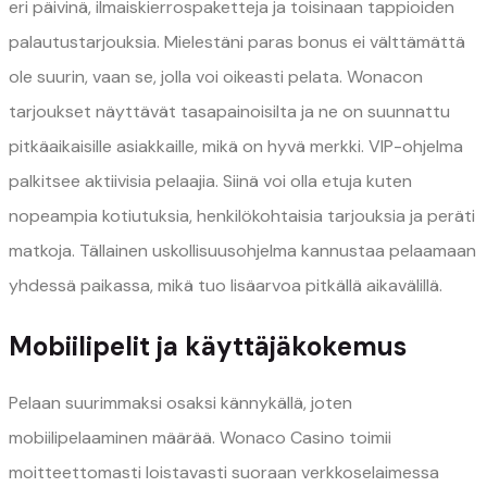
eri päivinä, ilmaiskierrospaketteja ja toisinaan tappioiden
palautustarjouksia. Mielestäni paras bonus ei välttämättä
ole suurin, vaan se, jolla voi oikeasti pelata. Wonacon
tarjoukset näyttävät tasapainoisilta ja ne on suunnattu
pitkäaikaisille asiakkaille, mikä on hyvä merkki. VIP-ohjelma
palkitsee aktiivisia pelaajia. Siinä voi olla etuja kuten
nopeampia kotiutuksia, henkilökohtaisia tarjouksia ja peräti
matkoja. Tällainen uskollisuusohjelma kannustaa pelaamaan
yhdessä paikassa, mikä tuo lisäarvoa pitkällä aikavälillä.
Mobiilipelit ja käyttäjäkokemus
Pelaan suurimmaksi osaksi kännykällä, joten
mobiilipelaaminen määrää. Wonaco Casino toimii
moitteettomasti loistavasti suoraan verkkoselaimessa