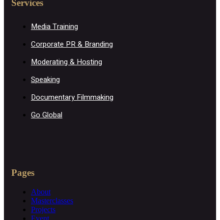
Services
Media Training
Corporate PR & Branding
Moderating & Hosting
Speaking
Documentary Filmmaking
Go Global
Pages
About
Masterclasses
Projects
Event