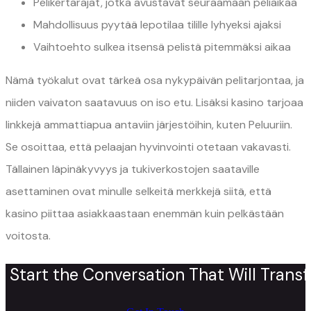
Pelikertarajat, jotka avustavat seuraamaan peliaikaa
Mahdollisuus pyytää lepotilaa tilille lyhyeksi ajaksi
Vaihtoehto sulkea itsensä pelistä pitemmäksi aikaa
Nämä työkalut ovat tärkeä osa nykypäivän pelitarjontaa, ja
niiden vaivaton saatavuus on iso etu. Lisäksi kasino tarjoaa
linkkejä ammattiapua antaviin järjestöihin, kuten Peluuriin.
Se osoittaa, että pelaajan hyvinvointi otetaan vakavasti.
Tällainen läpinäkyvyys ja tukiverkostojen saataville
asettaminen ovat minulle selkeitä merkkejä siitä, että
kasino piittaa asiakkaastaan enemmän kuin pelkästään
voitosta.
Start the Conversation That Will Trans