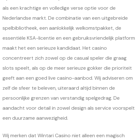
als een krachtige en volledige verse optie voor de
Nederlandse markt. De combinatie van een uitgebreide
spelbibliotheek, een aanlokkelijk welkomstpakket, de
essentiële KSA-licentie en een gebruiksvriendelijk platform
maakt het een serieuze kandidaat. Het casino
concentreert zich zowel op de casual speler die graag
slots speelt, als op de meer serieuze gokker die prioriteit
geeft aan een goed live casino-aanbod. Wij adviseren om
zelf de sfeer te beleven, uiteraard altijd binnen de
persoonlijke grenzen van verstandig spelgedrag. De
aandacht voor detail in zowel design als service voorspelt
een duurzame aanwezigheid.
Wij merken dat Wintari Casino niet alleen een magisch