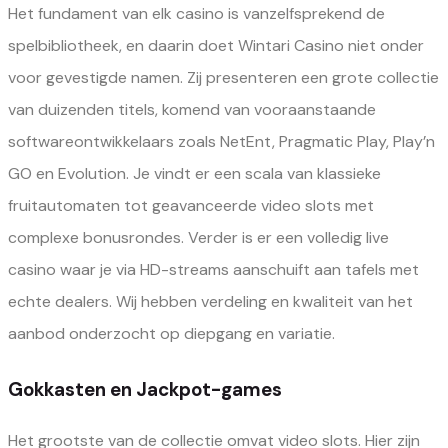
Het fundament van elk casino is vanzelfsprekend de
spelbibliotheek, en daarin doet Wintari Casino niet onder
voor gevestigde namen. Zij presenteren een grote collectie
van duizenden titels, komend van vooraanstaande
softwareontwikkelaars zoals NetEnt, Pragmatic Play, Play’n
GO en Evolution. Je vindt er een scala van klassieke
fruitautomaten tot geavanceerde video slots met
complexe bonusrondes. Verder is er een volledig live
casino waar je via HD-streams aanschuift aan tafels met
echte dealers. Wij hebben verdeling en kwaliteit van het
aanbod onderzocht op diepgang en variatie.
Gokkasten en Jackpot-games
Het grootste van de collectie omvat video slots. Hier zijn