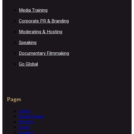
Media Training
Corporate PR & Branding
Moderating & Hosting
Speaking
Documentary Filmmaking
Go Global
Pages
About
Masterclasses
Projects
Event
Contact