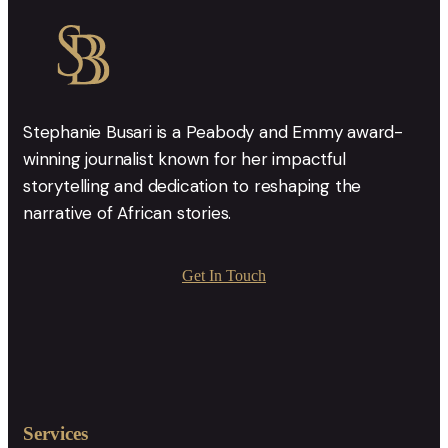
Stephanie Busari is a Peabody and Emmy award-
winning journalist known for her impactful
storytelling and dedication to reshaping the
narrative of African stories.
Get In Touch
Services