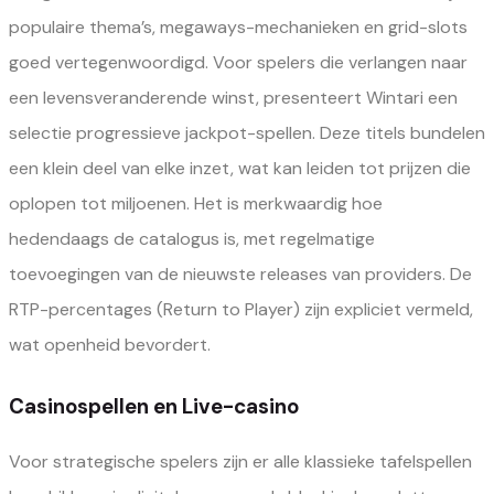
populaire thema’s, megaways-mechanieken en grid-slots
goed vertegenwoordigd. Voor spelers die verlangen naar
een levensveranderende winst, presenteert Wintari een
selectie progressieve jackpot-spellen. Deze titels bundelen
een klein deel van elke inzet, wat kan leiden tot prijzen die
oplopen tot miljoenen. Het is merkwaardig hoe
hedendaags de catalogus is, met regelmatige
toevoegingen van de nieuwste releases van providers. De
RTP-percentages (Return to Player) zijn expliciet vermeld,
wat openheid bevordert.
Casinospellen en Live-casino
Voor strategische spelers zijn er alle klassieke tafelspellen