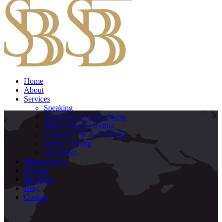
Home
About
Services
Speaking
Documentary Filmmaking
Moderating & Hosting
Corporate PR & Branding
Media Training
Go Global
Masterclasses
Projects
Her Story
Blog
Contact