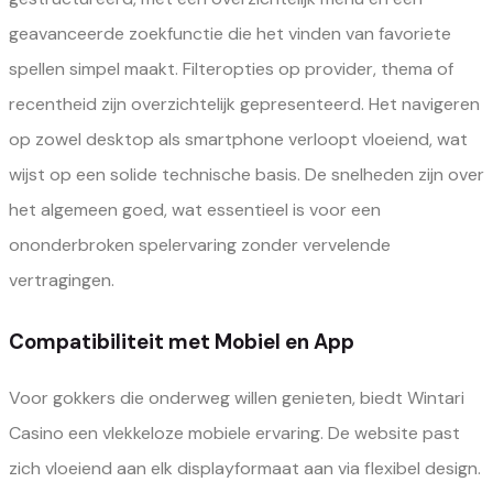
geavanceerde zoekfunctie die het vinden van favoriete
spellen simpel maakt. Filteropties op provider, thema of
recentheid zijn overzichtelijk gepresenteerd. Het navigeren
op zowel desktop als smartphone verloopt vloeiend, wat
wijst op een solide technische basis. De snelheden zijn over
het algemeen goed, wat essentieel is voor een
ononderbroken spelervaring zonder vervelende
vertragingen.
Compatibiliteit met Mobiel en App
Voor gokkers die onderweg willen genieten, biedt Wintari
Casino een vlekkeloze mobiele ervaring. De website past
zich vloeiend aan elk displayformaat aan via flexibel design.