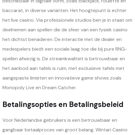
beschikbaar in digitale vorm, zoals blackjack, roulette en
baccarat, in diverse varianten. Het hoogtepunt is echter
het live casino. Via professionele studios ben je in staat om
deelnemen aan spellen die de sfeer van een fysiek casino
het dichtst benaderen. De interactie met de dealer en
medespelers biedt een sociale laag toe die bij pure RNG-
spellen afwezig is. De streamkwaliteit is betrouwbaar en
het aanbod aan tafels is ruim, met exclusieve tafels met
aangepaste limieten en innovatieve game shows zoals
Monopoly Live en Dream Catcher.
Betalingsopties en Betalingsbeleid
Voor Nederlandse gebruikers is een betrouwbaar en
gangbaar betaalproces van groot belang. Wintari Casino