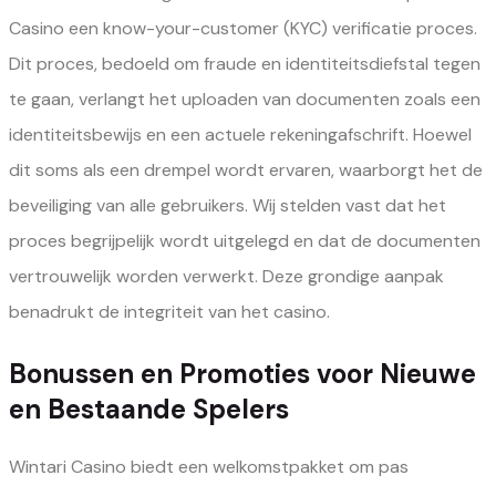
Casino een know-your-customer (KYC) verificatie proces.
Dit proces, bedoeld om fraude en identiteitsdiefstal tegen
te gaan, verlangt het uploaden van documenten zoals een
identiteitsbewijs en een actuele rekeningafschrift. Hoewel
dit soms als een drempel wordt ervaren, waarborgt het de
beveiliging van alle gebruikers. Wij stelden vast dat het
proces begrijpelijk wordt uitgelegd en dat de documenten
vertrouwelijk worden verwerkt. Deze grondige aanpak
benadrukt de integriteit van het casino.
Bonussen en Promoties voor Nieuwe
en Bestaande Spelers
Wintari Casino biedt een welkomstpakket om pas