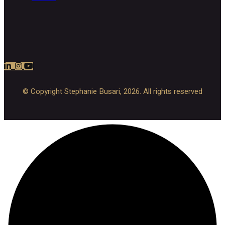
© Copyright Stephanie Busari, 2026. All rights reserved