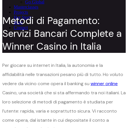
Go Global
Masterclasses
Projects
Metodi di Pagamento:
Her Story
Blog
Contact
Servizi Bancari Complete a
Winner Casino in Italia
Per giocare su internet in Italia, la autonomia e la
affidabilità nelle transazioni pesano più di tutto. Ho voluto
vedere da vicino come opera il banking su
winner online
Casino, una società che si sta affermando tra noi italiani. La
loro selezione di metodi di pagamento è studiata per
l’utente: rapida, varia e soprattutto sicura. Vi racconto
come opera, dal istante in cui depositate il conto a