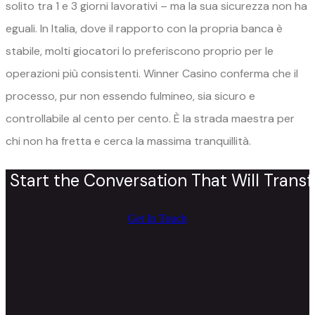
solito tra 1 e 3 giorni lavorativi – ma la sua sicurezza non ha
eguali. In Italia, dove il rapporto con la propria banca è
stabile, molti giocatori lo preferiscono proprio per le
operazioni più consistenti. Winner Casino conferma che il
processo, pur non essendo fulmineo, sia sicuro e
controllabile al cento per cento. È la strada maestra per
chi non ha fretta e cerca la massima tranquillità.
Start the Conversation That Will Trans
Get In Touch