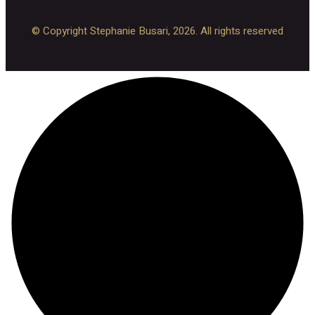
© Copyright Stephanie Busari, 2026. All rights reserved