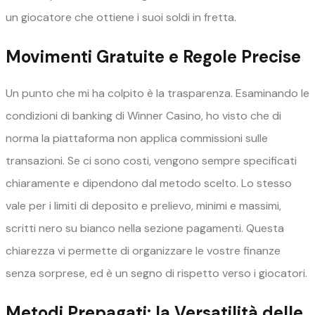
un giocatore che ottiene i suoi soldi in fretta.
Movimenti Gratuite e Regole Precise
Un punto che mi ha colpito è la trasparenza. Esaminando le
condizioni di banking di Winner Casino, ho visto che di
norma la piattaforma non applica commissioni sulle
transazioni. Se ci sono costi, vengono sempre specificati
chiaramente e dipendono dal metodo scelto. Lo stesso
vale per i limiti di deposito e prelievo, minimi e massimi,
scritti nero su bianco nella sezione pagamenti. Questa
chiarezza vi permette di organizzare le vostre finanze
senza sorprese, ed è un segno di rispetto verso i giocatori.
Metodi Prepagati: la Versatilità delle