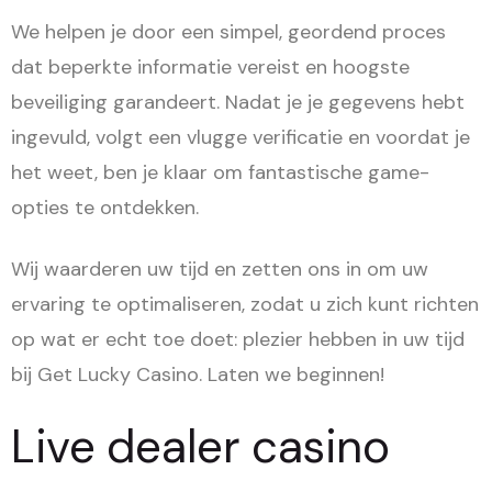
We helpen je door een simpel, geordend proces
dat beperkte informatie vereist en hoogste
beveiliging garandeert. Nadat je je gegevens hebt
ingevuld, volgt een vlugge verificatie en voordat je
het weet, ben je klaar om fantastische game-
opties te ontdekken.
Wij waarderen uw tijd en zetten ons in om uw
ervaring te optimaliseren, zodat u zich kunt richten
op wat er echt toe doet: plezier hebben in uw tijd
bij Get Lucky Casino. Laten we beginnen!
Live dealer casino