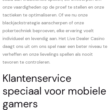
onze vaardigheden op de proef te stellen en onze
tactieken te optimaliseren. Of we nu onze
blackjackstrategie aanscherpen of onze
pokertechniek beproeven, elke ervaring voelt
individueel en levendig aan. Het Live Dealer Casino
daagt ons uit om ons spel naar een beter niveau te
verheffen en onze lievelings spellen als nooit
tevoren te controleren.
Klantenservice
speciaal voor mobiele
gamers