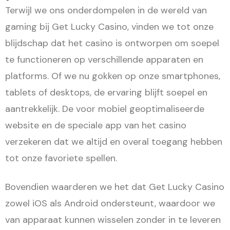
Terwijl we ons onderdompelen in de wereld van
gaming bij Get Lucky Casino, vinden we tot onze
blijdschap dat het casino is ontworpen om soepel
te functioneren op verschillende apparaten en
platforms. Of we nu gokken op onze smartphones,
tablets of desktops, de ervaring blijft soepel en
aantrekkelijk. De voor mobiel geoptimaliseerde
website en de speciale app van het casino
verzekeren dat we altijd en overal toegang hebben
tot onze favoriete spellen.
Bovendien waarderen we het dat Get Lucky Casino
zowel iOS als Android ondersteunt, waardoor we
van apparaat kunnen wisselen zonder in te leveren