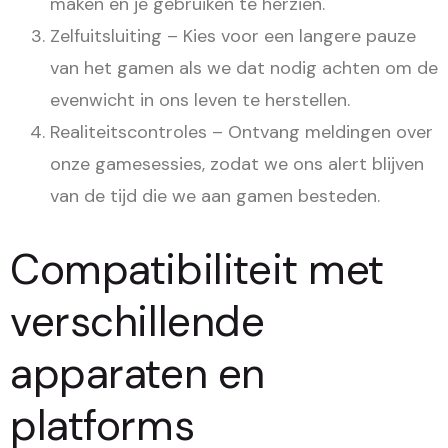
maken en je gebruiken te herzien.
Zelfuitsluiting – Kies voor een langere pauze
van het gamen als we dat nodig achten om de
evenwicht in ons leven te herstellen.
Realiteitscontroles – Ontvang meldingen over
onze gamesessies, zodat we ons alert blijven
van de tijd die we aan gamen besteden.
Compatibiliteit met
verschillende
apparaten en
platforms