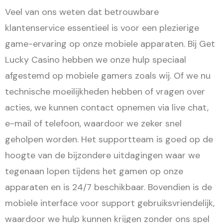
Veel van ons weten dat betrouwbare
klantenservice essentieel is voor een plezierige
game-ervaring op onze mobiele apparaten. Bij Get
Lucky Casino hebben we onze hulp speciaal
afgestemd op mobiele gamers zoals wij. Of we nu
technische moeilijkheden hebben of vragen over
acties, we kunnen contact opnemen via live chat,
e-mail of telefoon, waardoor we zeker snel
geholpen worden. Het supportteam is goed op de
hoogte van de bijzondere uitdagingen waar we
tegenaan lopen tijdens het gamen op onze
apparaten en is 24/7 beschikbaar. Bovendien is de
mobiele interface voor support gebruiksvriendelijk,
waardoor we hulp kunnen krijgen zonder ons spel