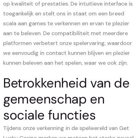
op kwaliteit of prestaties. De intuïtieve interface is
toegankelijk en stelt ons in staat om een breed
scala aan games te verkennen en ervan te plezier
aan te beleven. De compatibiliteit met meerdere
platformen verbetert onze spelervaring, waardoor
we eenvoudig in contact kunnen blijven en plezier
kunnen beleven aan het spelen, waar we ook zijn.
Betrokkenheid van de
gemeenschap en
sociale functies
Tijdens onze verkenning in de spelwereld van Get