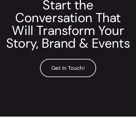
Start the
Conversation That
Will Transform Your
Story, Brand & Events
Get In Touch