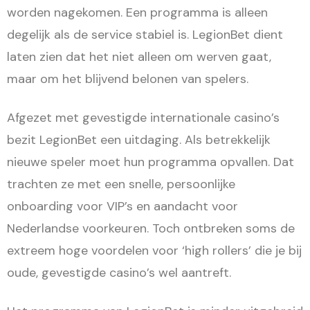
worden nagekomen. Een programma is alleen
degelijk als de service stabiel is. LegionBet dient
laten zien dat het niet alleen om werven gaat,
maar om het blijvend belonen van spelers.
Afgezet met gevestigde internationale casino’s
bezit LegionBet een uitdaging. Als betrekkelijk
nieuwe speler moet hun programma opvallen. Dat
trachten ze met een snelle, persoonlijke
onboarding voor VIP’s en aandacht voor
Nederlandse voorkeuren. Toch ontbreken soms de
extreem hoge voordelen voor ‘high rollers’ die je bij
oude, gevestigde casino’s wel aantreft.