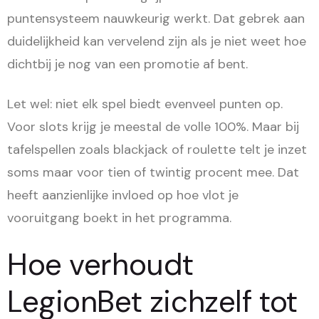
puntensysteem nauwkeurig werkt. Dat gebrek aan
duidelijkheid kan vervelend zijn als je niet weet hoe
dichtbij je nog van een promotie af bent.
Let wel: niet elk spel biedt evenveel punten op.
Voor slots krijg je meestal de volle 100%. Maar bij
tafelspellen zoals blackjack of roulette telt je inzet
soms maar voor tien of twintig procent mee. Dat
heeft aanzienlijke invloed op hoe vlot je
vooruitgang boekt in het programma.
Hoe verhoudt
LegionBet zichzelf tot