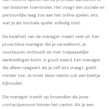
van besloten toernooien. Het voegt een sociale en
persoonlijke laag toe aan het online spelen, iets
wat je als normale speler volledig mist.
De kwaliteit van de manager maakt veel uit. Een
proactieve manager die je verwelkomt, je
voorkeuren onthoudt en met toepasselijke
aanbiedingen komt, is goud waard. Een manager
die alleen reageert als je zelf iets vraagt, geeft
minder toe. Je moet deze relatie ook een beetje
bijhouden.
Die manager treedt op bovendien als jouw
contactpersoon binnen het casino. Als je een