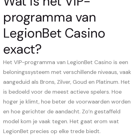
Wat is het VIP-
programma van
LegionBet Casino
exact?
Het VIP-programma van LegionBet Casino is een
beloningssysteem met verschillende niveaus, vaak
aangeduid als Brons, Zilver, Goud en Platinum. Het
is bedoeld voor de meest actieve spelers. Hoe
hoger je klimt, hoe beter de voorwaarden worden
en hoe gerichter de aandacht. Zo’n gestaffeld
model kom je vaak tegen. Het gaat erom wat
LegionBet precies op elke trede biedt.