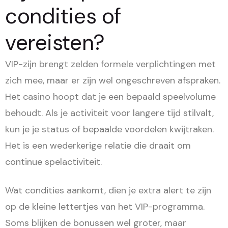
condities of
vereisten?
VIP-zijn brengt zelden formele verplichtingen met
zich mee, maar er zijn wel ongeschreven afspraken.
Het casino hoopt dat je een bepaald speelvolume
behoudt. Als je activiteit voor langere tijd stilvalt,
kun je je status of bepaalde voordelen kwijtraken.
Het is een wederkerige relatie die draait om
continue spelactiviteit.
Wat condities aankomt, dien je extra alert te zijn
op de kleine lettertjes van het VIP-programma.
Soms blijken de bonussen wel groter, maar