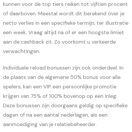
kunnen voor de top tiers reiken tot vijftien procent
of daarboven. Meestal wordt dit berekend over je
netto verlies in een specifieke termijn, ter illustratie
een week. Vraag altijd na of er een hoogste limiet
aan de cashback zit. Zo voorkomt u verkeerde
verwachtingen.
Individuele reload bonussen zijn ook onderdeel. In
de plaats van de algemene 50% bonus voor alle
spelers, kan een VIP een persoonlijke promotie
krijgen van 75% of 100% bovenop op een inleg.
Deze bonussen zijn doorgaans geldig op specifieke
dagen of na een aantal nederlagen, als een
aanmoediging van je relatiebeheerder.