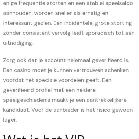
enige frequentie storten en een stabiel speelsaldo
aanhouden, worden sneller als ernstig en
interessant gezien. Een incidentele, grote storting
zonder consistent vervolg leidt sporadisch tot een
uitnodiging.
Zorg ook dat je account helemaal geverifieerd is.
Een casino moet je kunnen vertrouwen schenken
voordat het speciale voordelen geeft. Een
geverifieerd profiel met een heldere
speelgeschiedenis maakt je een aantrekkelijkere
kandidaat. Voor de aanbieder is het risico gewoon
lager.