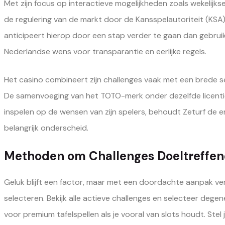
Met zijn focus op interactieve mogelijkheden zoals wekelijk
de regulering van de markt door de Kansspelautoriteit (KSA) 
anticipeert hierop door een stap verder te gaan dan gebruik
Nederlandse wens voor transparantie en eerlijke regels.
Het casino combineert zijn challenges vaak met een brede sel
De samenvoeging van het TOTO-merk onder dezelfde licentie
inspelen op de wensen van zijn spelers, behoudt Zeturf de erv
belangrijk onderscheid.
Methoden om Challenges Doeltreffen
Geluk blijft een factor, maar met een doordachte aanpak ver
selecteren. Bekijk alle actieve challenges en selecteer degen
voor premium tafelspellen als je vooral van slots houdt. Stel