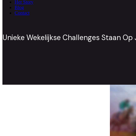
Her Story
Blog
Contact
Unieke Wekelijkse Challenges Staan Op J