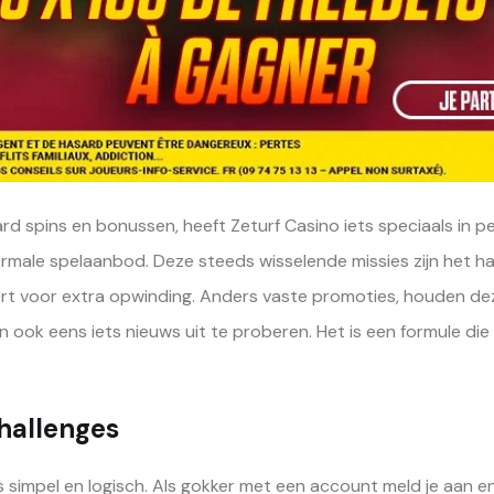
d spins en bonussen, heeft Zeturf Casino iets speciaals in p
ale spelaanbod. Deze steeds wisselende missies zijn het har
vert voor extra opwinding. Anders vaste promoties, houden de
en en ook eens iets nieuws uit te proberen. Het is een formule
hallenges
simpel en logisch. Als gokker met een account meld je aan en 