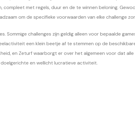
ven, compleet met regels, duur en de te winnen beloning. Gewoo
t raadzaam om de specifieke voorwaarden van elke challenge zorg
. Sommige challenges zijn geldig alleen voor bepaalde games
eelactiviteit een klein beetje af te stemmen op de beschikbar
kheid, en Zeturf waarborgt er over het algemeen voor dat alle re
elgerichte en wellicht lucratieve activiteit.