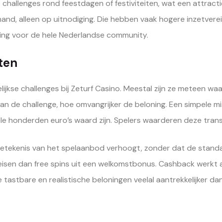
e challenges rond feestdagen of festiviteiten, wat een attra
and, alleen op uitnodiging. Die hebben vaak hogere inzetverei
ing voor de hele Nederlandse community.
ten
elijkse challenges bij Zeturf Casino. Meestal zijn ze meteen 
van de challenge, hoe omvangrijker de beloning. Een simpele mi
le honderden euro’s waard zijn. Spelers waarderen deze tran
 betekenis van het spelaanbod verhoogt, zonder dat de stan
 eisen dan free spins uit een welkomstbonus. Cashback werkt 
 tastbare en realistische beloningen veelal aantrekkelijker da