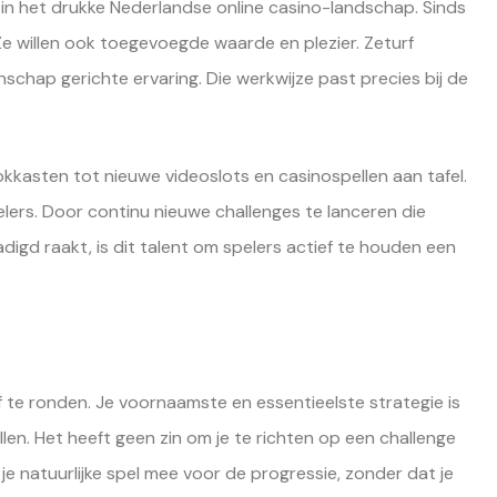
 in het drukke Nederlandse online casino-landschap. Sinds
 Ze willen ook toegevoegde waarde en plezier. Zeturf
schap gerichte ervaring. Die werkwijze past precies bij de
okkasten tot nieuwe videoslots en casinospellen aan tafel.
ers. Door continu nieuwe challenges te lanceren die
adigd raakt, is dit talent om spelers actief te houden een
 te ronden. Je voornaamste en essentieelste strategie is
llen. Het heeft geen zin om je te richten op een challenge
 je natuurlijke spel mee voor de progressie, zonder dat je