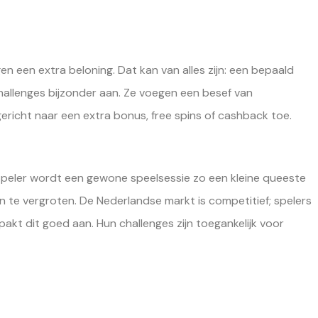
jgen een extra beloning. Dat kan van alles zijn: een bepaald
hallenges bijzonder aan. Ze voegen een besef van
gericht naar een extra bonus, free spins of cashback toe.
speler wordt een gewone speelsessie zo een kleine queeste
n te vergroten. De Nederlandse markt is competitief; spelers
akt dit goed aan. Hun challenges zijn toegankelijk voor