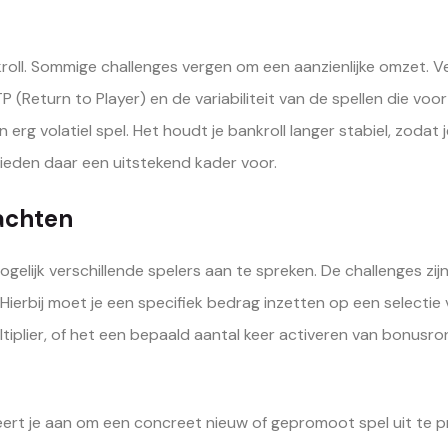
kroll. Sommige challenges vergen om een aanzienlijke omzet. V
 (Return to Player) en de variabiliteit van de spellen die voor
 erg volatiel spel. Het houdt je bankroll langer stabiel, zod
ieden daar een uitstekend kader voor.
achten
mogelijk verschillende spelers aan te spreken. De challenges z
ierbij moet je een specifiek bedrag inzetten op een selectie 
tiplier, of het een bepaald aantal keer activeren van bonus
eert je aan om een concreet nieuw of gepromoot spel uit te p