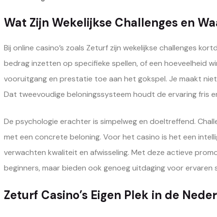
Wat Zijn Wekelijkse Challenges en Wa
Bij online casino’s zoals Zeturf zijn wekelijkse challenges kor
bedrag inzetten op specifieke spellen, of een hoeveelheid w
vooruitgang en prestatie toe aan het gokspel. Je maakt niet 
Dat tweevoudige beloningssysteem houdt de ervaring fris e
De psychologie erachter is simpelweg en doeltreffend. Chal
met een concrete beloning. Voor het casino is het een intel
verwachten kwaliteit en afwisseling. Met deze actieve promo
beginners, maar bieden ook genoeg uitdaging voor ervaren s
Zeturf Casino’s Eigen Plek in de Ned