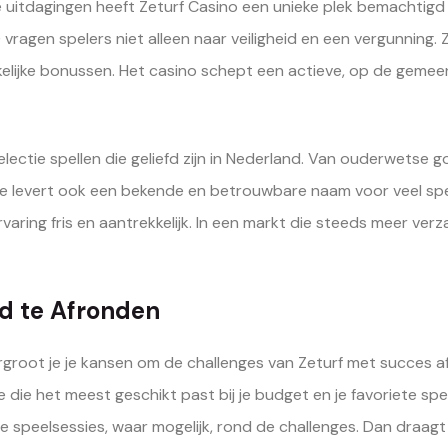
se uitdagingen heeft Zeturf Casino een unieke plek bemachtigd
vragen spelers niet alleen naar veiligheid en een vergunning.
elijke bonussen. Het casino schept een actieve, op de gemeen
ectie spellen die geliefd zijn in Nederland. Van ouderwetse g
 levert ook een bekende en betrouwbare naam voor veel spel
aring fris en aantrekkelijk. In een markt die steeds meer verz
d te Afronden
groot je je kansen om de challenges van Zeturf met succes af
e die het meest geschikt past bij je budget en je favoriete spe
 je speelsessies, waar mogelijk, rond de challenges. Dan draagt