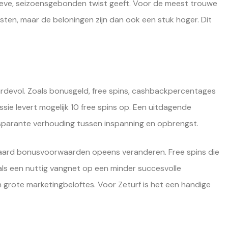
ctieve, seizoensgebonden twist geeft. Voor de meest trouwe
sten, maar de beloningen zijn dan ook een stuk hoger. Dit
waardevol. Zoals bonusgeld, free spins, cashbackpercentages
ssie levert mogelijk 10 free spins op. Een uitdagende
sparante verhouding tussen inspanning en opbrengst.
daard bonusvoorwaarden opeens veranderen. Free spins die
als een nuttig vangnet op een minder succesvolle
n grote marketingbeloftes. Voor Zeturf is het een handige