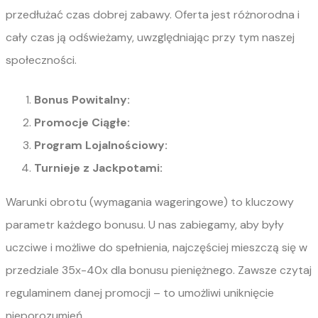
przedłużać czas dobrej zabawy. Oferta jest różnorodna i
cały czas ją odświeżamy, uwzględniając przy tym naszej
społeczności.
Bonus Powitalny:
Promocje Ciągłe:
Program Lojalnościowy:
Turnieje z Jackpotami:
Warunki obrotu (wymagania wageringowe) to kluczowy
parametr każdego bonusu. U nas zabiegamy, aby były
uczciwe i możliwe do spełnienia, najczęściej mieszczą się w
przedziale 35x-40x dla bonusu pieniężnego. Zawsze czytaj
regulaminem danej promocji – to umożliwi uniknięcie
nieporozumień.