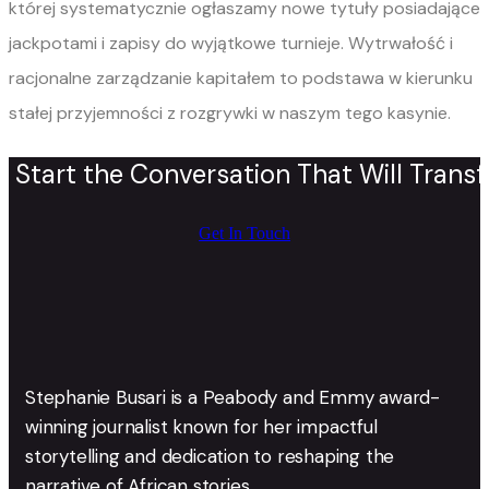
której systematycznie ogłaszamy nowe tytuły posiadające
jackpotami i zapisy do wyjątkowe turnieje. Wytrwałość i
racjonalne zarządzanie kapitałem to podstawa w kierunku
stałej przyjemności z rozgrywki w naszym tego kasynie.
Start the Conversation That Will Trans
Get In Touch
Stephanie Busari is a Peabody and Emmy award-
winning journalist known for her impactful
storytelling and dedication to reshaping the
narrative of African stories.