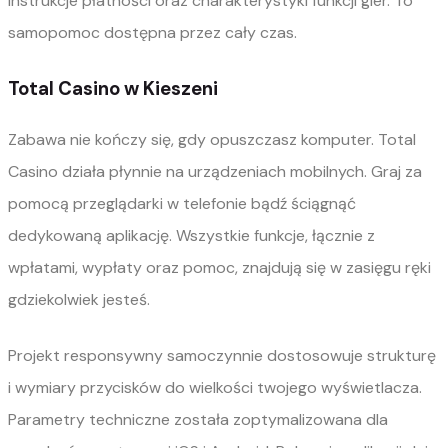
instrukcje płatności oraz charakterystyki funkcji gier. To
samopomoc dostępna przez cały czas.
Total Casino w Kieszeni
Zabawa nie kończy się, gdy opuszczasz komputer. Total
Casino działa płynnie na urządzeniach mobilnych. Graj za
pomocą przeglądarki w telefonie bądź ściągnąć
dedykowaną aplikację. Wszystkie funkcje, łącznie z
wpłatami, wypłaty oraz pomoc, znajdują się w zasięgu ręki
gdziekolwiek jesteś.
Projekt responsywny samoczynnie dostosowuje strukturę
i wymiary przycisków do wielkości twojego wyświetlacza.
Parametry techniczne została zoptymalizowana dla