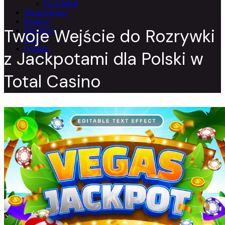
Go Global
Masterclasses
Projects
Twoje Wejście do Rozrywki
Her Story
Blog
Contact
z Jackpotami dla Polski w
Total Casino