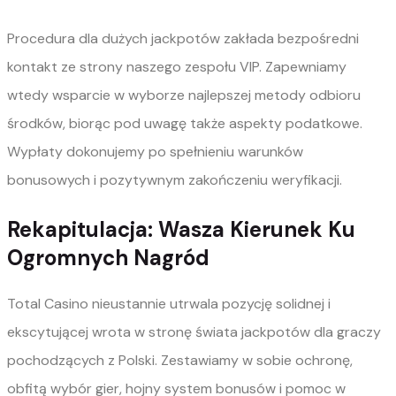
Procedura dla dużych jackpotów zakłada bezpośredni
kontakt ze strony naszego zespołu VIP. Zapewniamy
wtedy wsparcie w wyborze najlepszej metody odbioru
środków, biorąc pod uwagę także aspekty podatkowe.
Wypłaty dokonujemy po spełnieniu warunków
bonusowych i pozytywnym zakończeniu weryfikacji.
Rekapitulacja: Wasza Kierunek Ku
Ogromnych Nagród
Total Casino nieustannie utrwala pozycję solidnej i
ekscytującej wrota w stronę świata jackpotów dla graczy
pochodzących z Polski. Zestawiamy w sobie ochronę,
obfitą wybór gier, hojny system bonusów i pomoc w