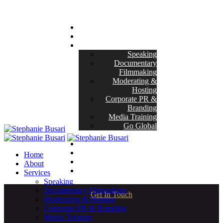
Home
About
Services
Speaking
Documentary
Filmmaking
Moderating &
Hosting
Corporate PR &
Branding
Media Training
Go Global
Masterclasses
Projects
Her Story
Home
Blog
About
Contact
Services
Speaking
Documentary Filmmaking
Get In Touch
Moderating & Hosting
Corporate PR & Branding
Media Training