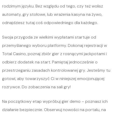
rodzimym języku. Bez względu od tego, czy też wolisz
automaty, gry stołowe, lub wrażenia kasyna na żywo,
odnajdziesz tutaj coś odpowiedniego dla każdego.
Swoja przygoda ze wielkimi wypłatami startuje od
przemyślanego wyboru platformy. Dokonaj rejestracji w
Total Casino, poznaj zbiór gier z rosnącymi jackpotami i
odbierz dodatek na start. Pamiętaj jednocześnie o
przestrzeganiu zasadach kontrolowanej gry. Jesteśmy tu
gotowi, aby towarzyszyć Ci w niniejszej emocjonującej
rozrywce. Do zobaczenia na sali gry!
Na początkowy etap wypróbuj gier demo – poznasz ich
działanie bezpiecznie. Obserwuj nowości na portalu, na