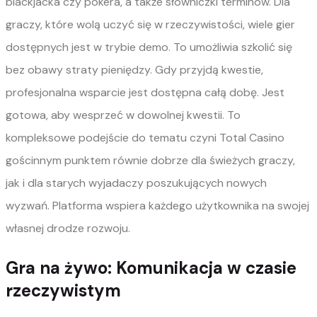
blackjacka czy pokera, a także słowniczki terminów. Dla
graczy, które wolą uczyć się w rzeczywistości, wiele gier
dostępnych jest w trybie demo. To umożliwia szkolić się
bez obawy straty pieniędzy. Gdy przyjdą kwestie,
profesjonalna wsparcie jest dostępna całą dobę. Jest
gotowa, aby wesprzeć w dowolnej kwestii. To
kompleksowe podejście do tematu czyni Total Casino
gościnnym punktem równie dobrze dla świeżych graczy,
jak i dla starych wyjadaczy poszukujących nowych
wyzwań. Platforma wspiera każdego użytkownika na swojej
własnej drodze rozwoju.
Gra na żywo: Komunikacja w czasie
rzeczywistym