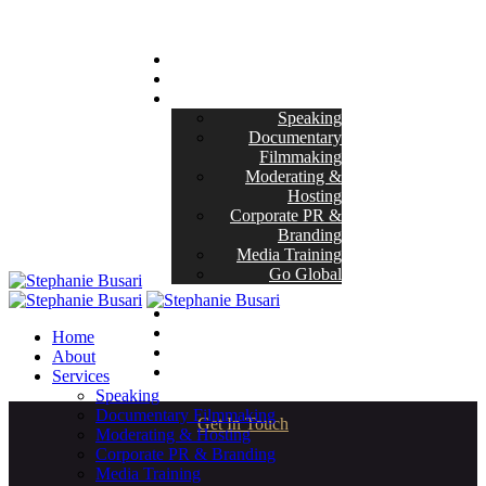
Home
About
Services
Speaking
Documentary
Filmmaking
Moderating &
Hosting
Corporate PR &
Branding
Media Training
Go Global
Masterclasses
Projects
Her Story
Home
Blog
About
Contact
Services
Speaking
Documentary Filmmaking
Get In Touch
Moderating & Hosting
Corporate PR & Branding
Media Training