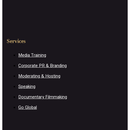
Services
Media Training
Corporate PR & Branding
Moderating & Hosting
Speaking
Documentary Filmmaking
Go Global