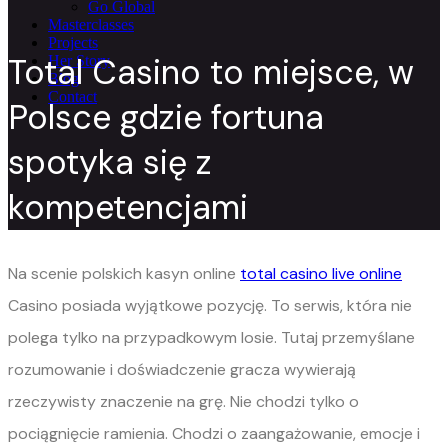
Go Global
Masterclasses
Projects
Total Casino to miejsce, w
Her Story
Blog
Contact
Polsce gdzie fortuna
spotyka się z
kompetencjami
Na scenie polskich kasyn online
total casino live online
Casino posiada wyjątkowe pozycję. To serwis, która nie
polega tylko na przypadkowym losie. Tutaj przemyślane
rozumowanie i doświadczenie gracza wywierają
rzeczywisty znaczenie na grę. Nie chodzi tylko o
pociągnięcie ramienia. Chodzi o zaangażowanie, emocje i