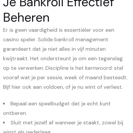
Je Bankroll Effectief
Beheren
Er is geen vaardigheid is essentiëler voor een
casino speler. Solide bankroll management
garandeert dat je niet alles in vijf minuten
kwijtraakt. Het ondersteunt je om een tegenslag
op te verwerken. Discipline is het kernwoord: stel
vooraf wat je per sessie, week of maand besteedt.
Bijf hier ook aan voldoen, of je nu wint of verliest.
Bepaal een speelbudget dat je echt kunt
ontberen.
Sluit met jezelf af wanneer je staakt, zowel bij
winst als nederlaag.