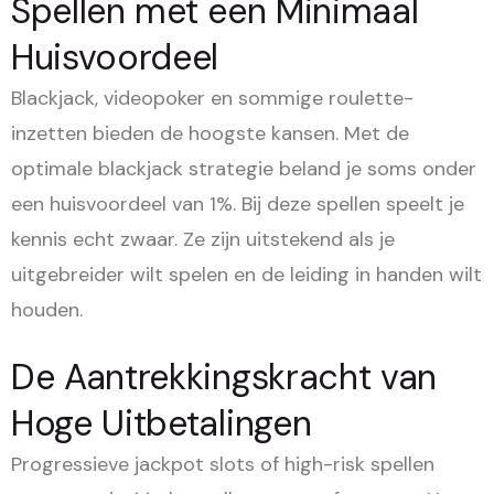
Spellen met een Minimaal
Huisvoordeel
Blackjack, videopoker en sommige roulette-
inzetten bieden de hoogste kansen. Met de
optimale blackjack strategie beland je soms onder
een huisvoordeel van 1%. Bij deze spellen speelt je
kennis echt zwaar. Ze zijn uitstekend als je
uitgebreider wilt spelen en de leiding in handen wilt
houden.
De Aantrekkingskracht van
Hoge Uitbetalingen
Progressieve jackpot slots of high-risk spellen