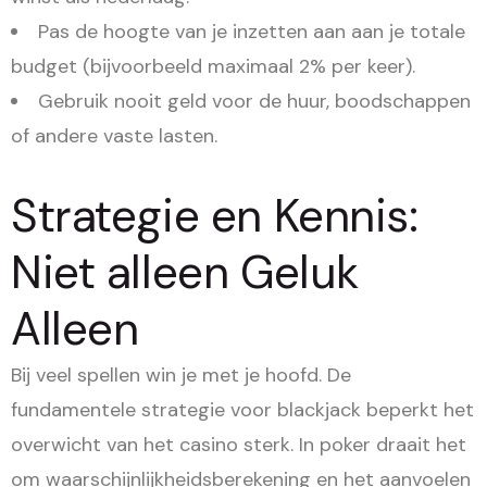
Pas de hoogte van je inzetten aan aan je totale
budget (bijvoorbeeld maximaal 2% per keer).
Gebruik nooit geld voor de huur, boodschappen
of andere vaste lasten.
Strategie en Kennis:
Niet alleen Geluk
Alleen
Bij veel spellen win je met je hoofd. De
fundamentele strategie voor blackjack beperkt het
overwicht van het casino sterk. In poker draait het
om waarschijnlijkheidsberekening en het aanvoelen