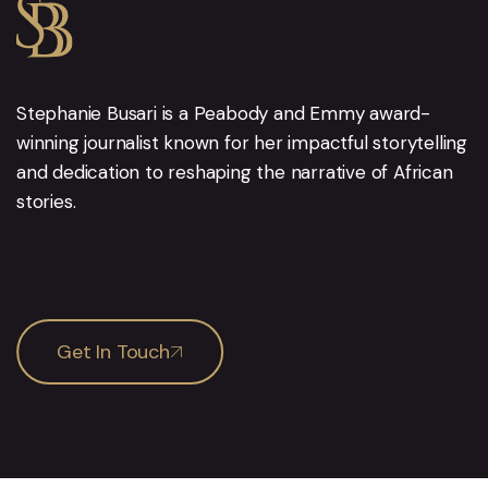
Stephanie Busari is a Peabody and Emmy award-
winning journalist known for her impactful storytelling
and dedication to reshaping the narrative of African
stories.
Get In Touch