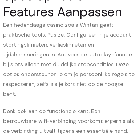
Features Aanpassen
Een hedendaags casino zoals Wintari geeft
praktische tools. Pas ze. Configureer in je account
stortingslimieten, verlieslimieten en
tijdsherinneringen in. Activeer de autoplay-functie
bij slots alleen met duidelijke stopcondities. Deze
opties ondersteunen je om je persoonlijke regels te
respecteren, zelfs als je kort niet op de hoogte
bent.
Denk ook aan de functionele kant. Een
betrouwbare wifi-verbinding voorkomt ergernis als
de verbinding uitvalt tijdens een essentiële hand.