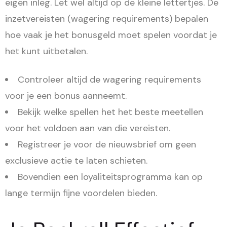
eigen inleg. Let wel altijd op de kleine lettertjes. De
inzetvereisten (wagering requirements) bepalen
hoe vaak je het bonusgeld moet spelen voordat je
het kunt uitbetalen.
Controleer altijd de wagering requirements
voor je een bonus aanneemt.
Bekijk welke spellen het het beste meetellen
voor het voldoen aan van die vereisten.
Registreer je voor de nieuwsbrief om geen
exclusieve actie te laten schieten.
Bovendien een loyaliteitsprogramma kan op
lange termijn fijne voordelen bieden.