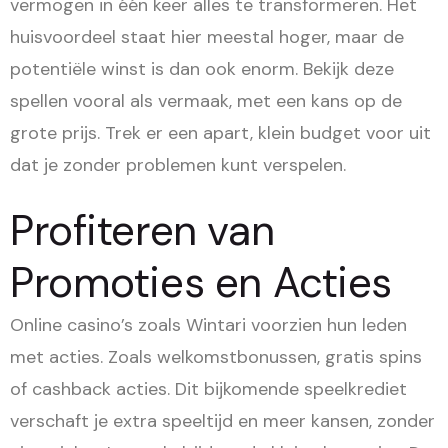
vermogen in één keer alles te transformeren. Het
huisvoordeel staat hier meestal hoger, maar de
potentiële winst is dan ook enorm. Bekijk deze
spellen vooral als vermaak, met een kans op de
grote prijs. Trek er een apart, klein budget voor uit
dat je zonder problemen kunt verspelen.
Profiteren van
Promoties en Acties
Online casino’s zoals Wintari voorzien hun leden
met acties. Zoals welkomstbonussen, gratis spins
of cashback acties. Dit bijkomende speelkrediet
verschaft je extra speeltijd en meer kansen, zonder