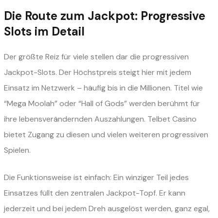
Die Route zum Jackpot: Progressive
Slots im Detail
Der größte Reiz für viele stellen dar die progressiven
Jackpot-Slots. Der Höchstpreis steigt hier mit jedem
Einsatz im Netzwerk – häufig bis in die Millionen. Titel wie
“Mega Moolah” oder “Hall of Gods” werden berühmt für
ihre lebensverändernden Auszahlungen. Telbet Casino
bietet Zugang zu diesen und vielen weiteren progressiven
Spielen.
Die Funktionsweise ist einfach: Ein winziger Teil jedes
Einsatzes füllt den zentralen Jackpot-Topf. Er kann
jederzeit und bei jedem Dreh ausgelöst werden, ganz egal,