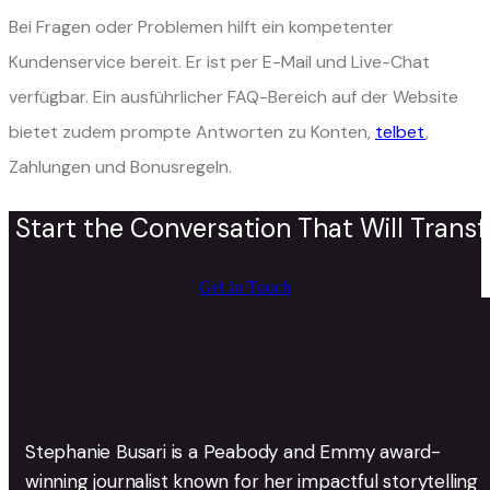
Bei Fragen oder Problemen hilft ein kompetenter
Kundenservice bereit. Er ist per E-Mail und Live-Chat
verfügbar. Ein ausführlicher FAQ-Bereich auf der Website
bietet zudem prompte Antworten zu Konten,
telbet
,
Zahlungen und Bonusregeln.
Start the Conversation That Will Trans
Get In Touch
Stephanie Busari is a Peabody and Emmy award-
winning journalist known for her impactful storytelling