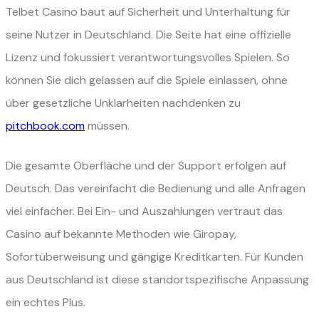
Telbet Casino baut auf Sicherheit und Unterhaltung für
seine Nutzer in Deutschland. Die Seite hat eine offizielle
Lizenz und fokussiert verantwortungsvolles Spielen. So
können Sie dich gelassen auf die Spiele einlassen, ohne
über gesetzliche Unklarheiten nachdenken zu
pitchbook.com
müssen.
Die gesamte Oberfläche und der Support erfolgen auf
Deutsch. Das vereinfacht die Bedienung und alle Anfragen
viel einfacher. Bei Ein- und Auszahlungen vertraut das
Casino auf bekannte Methoden wie Giropay,
Sofortüberweisung und gängige Kreditkarten. Für Kunden
aus Deutschland ist diese standortspezifische Anpassung
ein echtes Plus.