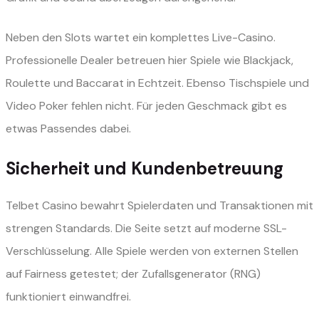
Neben den Slots wartet ein komplettes Live-Casino.
Professionelle Dealer betreuen hier Spiele wie Blackjack,
Roulette und Baccarat in Echtzeit. Ebenso Tischspiele und
Video Poker fehlen nicht. Für jeden Geschmack gibt es
etwas Passendes dabei.
Sicherheit und Kundenbetreuung
Telbet Casino bewahrt Spielerdaten und Transaktionen mit
strengen Standards. Die Seite setzt auf moderne SSL-
Verschlüsselung. Alle Spiele werden von externen Stellen
auf Fairness getestet; der Zufallsgenerator (RNG)
funktioniert einwandfrei.