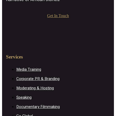
Get In Touch
Services
Media Training
Corporate PR & Branding
Moderating & Hosting
Speaking
Documentary Filmmaking
Go Global