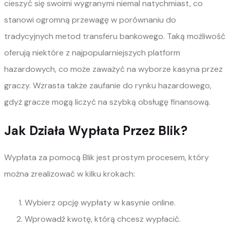
cieszyć się swoimi wygranymi niemal natychmiast, co
stanowi ogromną przewagę w porównaniu do
tradycyjnych metod transferu bankowego. Taką możliwość
oferują niektóre z najpopularniejszych platform
hazardowych, co może zaważyć na wyborze kasyna przez
graczy. Wzrasta także zaufanie do rynku hazardowego,
gdyż gracze mogą liczyć na szybką obsługę finansową.
Jak Działa Wypłata Przez Blik?
Wypłata za pomocą Blik jest prostym procesem, który
można zrealizować w kilku krokach:
Wybierz opcję wypłaty w kasynie online.
Wprowadź kwotę, którą chcesz wypłacić.