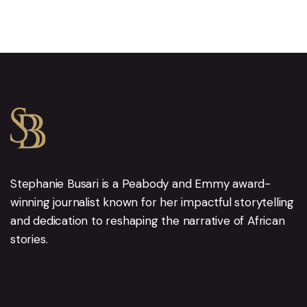
Stephanie Busari is a Peabody and Emmy award-
winning journalist known for her impactful storytelling
and dedication to reshaping the narrative of African
stories.