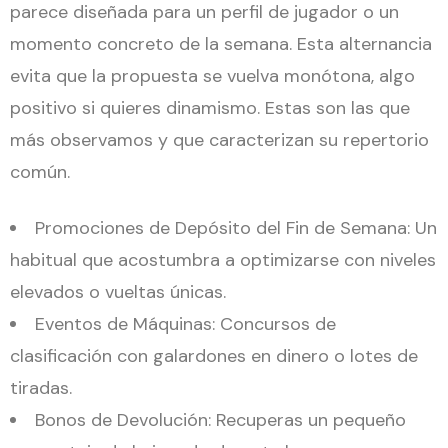
parece diseñada para un perfil de jugador o un
momento concreto de la semana. Esta alternancia
evita que la propuesta se vuelva monótona, algo
positivo si quieres dinamismo. Estas son las que
más observamos y que caracterizan su repertorio
común.
Promociones de Depósito del Fin de Semana: Un
habitual que acostumbra a optimizarse con niveles
elevados o vueltas únicas.
Eventos de Máquinas: Concursos de
clasificación con galardones en dinero o lotes de
tiradas.
Bonos de Devolución: Recuperas un pequeño