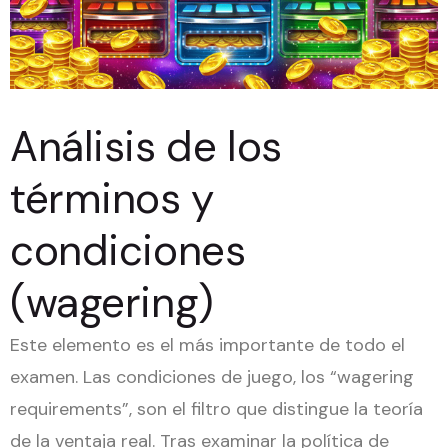
Análisis de los
términos y
condiciones
(wagering)
Este elemento es el más importante de todo el
examen. Las condiciones de juego, los “wagering
requirements”, son el filtro que distingue la teoría
de la ventaja real. Tras examinar la política de