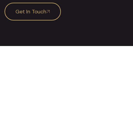
Get In Touch
Services
Pages
Media Training
About
Corporate PR & Branding
Masterclasses
Moderating & Hosting
Projects
Speaking
Event
Documentary Filmmaking
Contact
Go Global