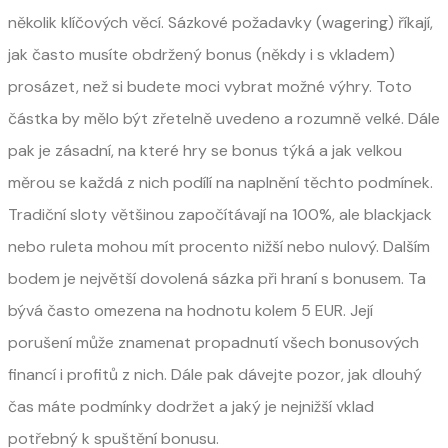
několik klíčových věcí. Sázkové požadavky (wagering) říkají,
jak často musíte obdržený bonus (někdy i s vkladem)
prosázet, než si budete moci vybrat možné výhry. Toto
částka by mělo být zřetelně uvedeno a rozumně velké. Dále
pak je zásadní, na které hry se bonus týká a jak velkou
měrou se každá z nich podílí na naplnění těchto podmínek.
Tradiční sloty většinou započítávají na 100%, ale blackjack
nebo ruleta mohou mít procento nižší nebo nulový. Dalším
bodem je největší dovolená sázka při hraní s bonusem. Ta
bývá často omezena na hodnotu kolem 5 EUR. Její
porušení může znamenat propadnutí všech bonusových
financí i profitů z nich. Dále pak dávejte pozor, jak dlouhý
čas máte podmínky dodržet a jaký je nejnižší vklad
potřebný k spuštění bonusu.