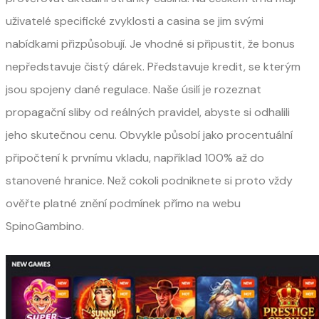
uživatelé specifické zvyklosti a casina se jim svými
nabídkami přizpůsobují. Je vhodné si připustit, že bonus
nepředstavuje čistý dárek. Představuje kredit, se kterým
jsou spojeny dané regulace. Naše úsilí je rozeznat
propagační sliby od reálných pravidel, abyste si odhalili
jeho skutečnou cenu. Obvykle působí jako procentuální
připočtení k prvnímu vkladu, například 100% až do
stanovené hranice. Než cokoli podniknete si proto vždy
ověřte platné znění podmínek přímo na webu
SpinoGambino.