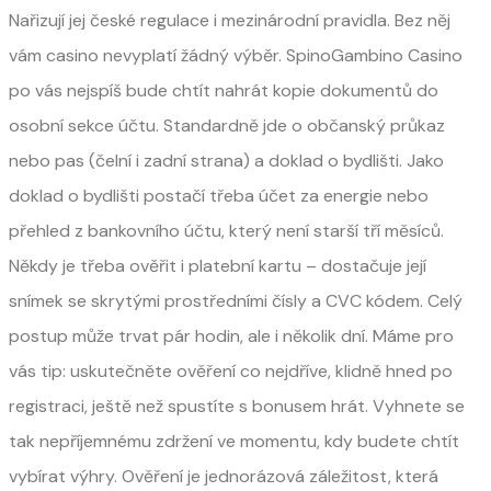
Nařizují jej české regulace i mezinárodní pravidla. Bez něj
vám casino nevyplatí žádný výběr. SpinoGambino Casino
po vás nejspíš bude chtít nahrát kopie dokumentů do
osobní sekce účtu. Standardně jde o občanský průkaz
nebo pas (čelní i zadní strana) a doklad o bydlišti. Jako
doklad o bydlišti postačí třeba účet za energie nebo
přehled z bankovního účtu, který není starší tří měsíců.
Někdy je třeba ověřit i platební kartu – dostačuje její
snímek se skrytými prostředními čísly a CVC kódem. Celý
postup může trvat pár hodin, ale i několik dní. Máme pro
vás tip: uskutečněte ověření co nejdříve, klidně hned po
registraci, ještě než spustíte s bonusem hrát. Vyhnete se
tak nepříjemnému zdržení ve momentu, kdy budete chtít
vybírat výhry. Ověření je jednorázová záležitost, která