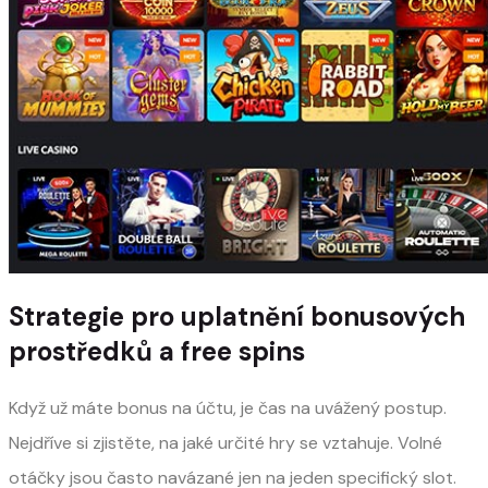
Strategie pro uplatnění bonusových
prostředků a free spins
Když už máte bonus na účtu, je čas na uvážený postup.
Nejdříve si zjistěte, na jaké určité hry se vztahuje. Volné
otáčky jsou často navázané jen na jeden specifický slot.