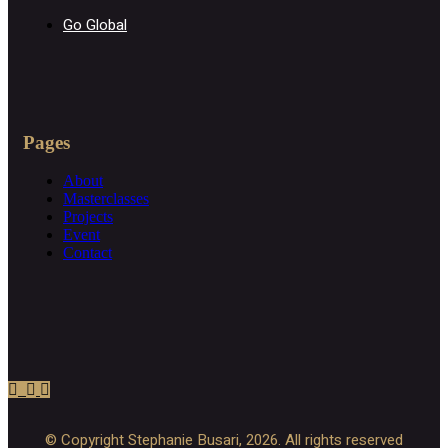
Go Global
Pages
About
Masterclasses
Projects
Event
Contact
© Copyright Stephanie Busari, 2026. All rights reserved