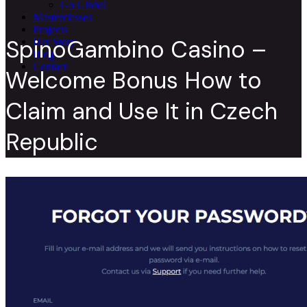
Go Global
Masterclasses
Projects
SpinoGambino Casino –
Her Story
Blog
Contact
Welcome Bonus How to
Claim and Use It in Czech
Republic