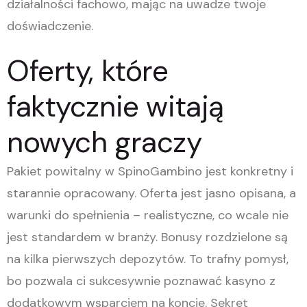
działalności fachowo, mając na uwadze twoje
doświadczenie.
Oferty, które
faktycznie witają
nowych graczy
Pakiet powitalny w SpinoGambino jest konkretny i
starannie opracowany. Oferta jest jasno opisana, a
warunki do spełnienia – realistyczne, co wcale nie
jest standardem w branży. Bonusy rozdzielone są
na kilka pierwszych depozytów. To trafny pomysł,
bo pozwala ci sukcesywnie poznawać kasyno z
dodatkowym wsparciem na koncie. Sekret