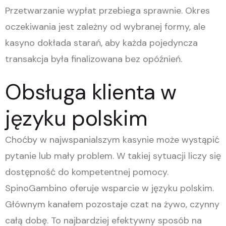
Przetwarzanie wypłat przebiega sprawnie. Okres
oczekiwania jest zależny od wybranej formy, ale
kasyno dokłada starań, aby każda pojedyncza
transakcja była finalizowana bez opóźnień.
Obsługa klienta w
języku polskim
Choćby w najwspanialszym kasynie może wystąpić
pytanie lub mały problem. W takiej sytuacji liczy się
dostępność do kompetentnej pomocy.
SpinoGambino oferuje wsparcie w języku polskim.
Głównym kanałem pozostaje czat na żywo, czynny
całą dobę. To najbardziej efektywny sposób na