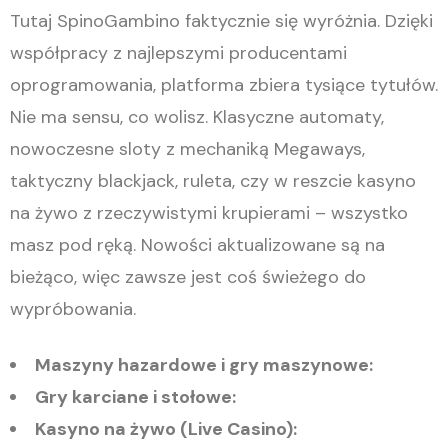
Tutaj SpinoGambino faktycznie się wyróżnia. Dzięki
współpracy z najlepszymi producentami
oprogramowania, platforma zbiera tysiące tytułów.
Nie ma sensu, co wolisz. Klasyczne automaty,
nowoczesne sloty z mechaniką Megaways,
taktyczny blackjack, ruleta, czy w reszcie kasyno
na żywo z rzeczywistymi krupierami – wszystko
masz pod ręką. Nowości aktualizowane są na
bieżąco, więc zawsze jest coś świeżego do
wypróbowania.
Maszyny hazardowe i gry maszynowe:
Gry karciane i stołowe:
Kasyno na żywo (Live Casino):