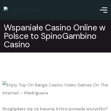
Wspaniałe Casino Online w
Polsce to SpinoGambino
Casino
Rozglądasz się za kasyna, które posiada wszystko?