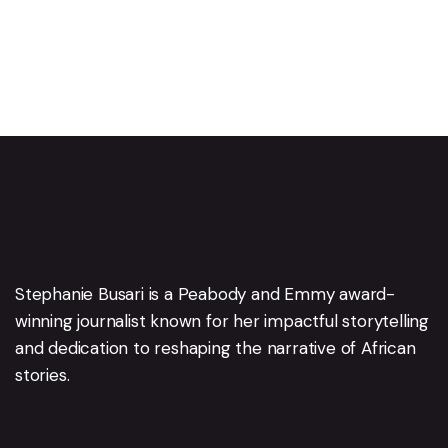
Stephanie Busari is a Peabody and Emmy award-
winning journalist known for her impactful storytelling
and dedication to reshaping the narrative of African
stories.