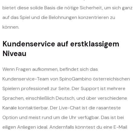
bietet diese solide Basis die nötige Sicherheit, um sich ganz
auf das Spiel und die Belohnungen konzentrieren zu
können.
Kundenservice auf erstklassigem
Niveau
Wenn Fragen aufkommen, befindet sich das
Kundenservice-Team von SpinoGambino österreichischen
Spielern professionell zur Seite. Der Support ist mehrere
Sprachen, einschließlich Deutsch, und über verschiedene
Kanäle kontaktierbar. Der Live-Chat ist die rasanteste
Option und meist rund um die Uhr verfügbar. Das ist bei
eiligen Anliegen ideal. Andernfalls könntest du eine E-Mail