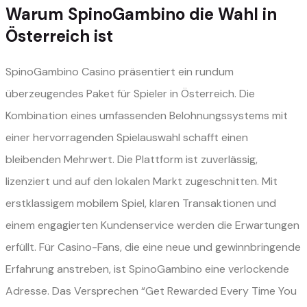
Warum SpinoGambino die Wahl in
Österreich ist
SpinoGambino Casino präsentiert ein rundum
überzeugendes Paket für Spieler in Österreich. Die
Kombination eines umfassenden Belohnungssystems mit
einer hervorragenden Spielauswahl schafft einen
bleibenden Mehrwert. Die Plattform ist zuverlässig,
lizenziert und auf den lokalen Markt zugeschnitten. Mit
erstklassigem mobilem Spiel, klaren Transaktionen und
einem engagierten Kundenservice werden die Erwartungen
erfüllt. Für Casino-Fans, die eine neue und gewinnbringende
Erfahrung anstreben, ist SpinoGambino eine verlockende
Adresse. Das Versprechen “Get Rewarded Every Time You