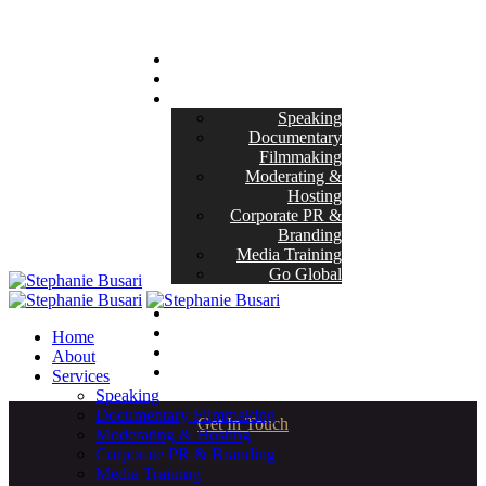
Home
About
Services
Speaking
Documentary
Filmmaking
Moderating &
Hosting
Corporate PR &
Branding
Media Training
Go Global
Masterclasses
Projects
Her Story
Home
Blog
About
Contact
Services
Speaking
Documentary Filmmaking
Get In Touch
Moderating & Hosting
Corporate PR & Branding
Media Training