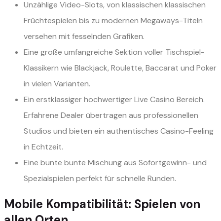
Unzählige Video-Slots, von klassischen klassischen
Früchtespielen bis zu modernen Megaways-Titeln
versehen mit fesselnden Grafiken.
Eine große umfangreiche Sektion voller Tischspiel-
Klassikern wie Blackjack, Roulette, Baccarat und Poker
in vielen Varianten.
Ein erstklassiger hochwertiger Live Casino Bereich.
Erfahrene Dealer übertragen aus professionellen
Studios und bieten ein authentisches Casino-Feeling
in Echtzeit.
Eine bunte bunte Mischung aus Sofortgewinn- und
Spezialspielen perfekt für schnelle Runden.
Mobile Kompatibilität: Spielen von
allen Orten