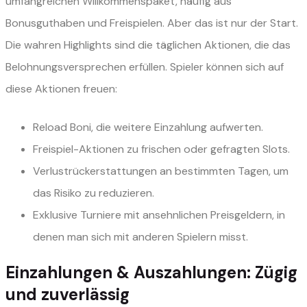
umfangreichen Willkommenspaket, häufig aus
Bonusguthaben und Freispielen. Aber das ist nur der Start.
Die wahren Highlights sind die täglichen Aktionen, die das
Belohnungsversprechen erfüllen. Spieler können sich auf
diese Aktionen freuen:
Reload Boni, die weitere Einzahlung aufwerten.
Freispiel-Aktionen zu frischen oder gefragten Slots.
Verlustrückerstattungen an bestimmten Tagen, um
das Risiko zu reduzieren.
Exklusive Turniere mit ansehnlichen Preisgeldern, in
denen man sich mit anderen Spielern misst.
Einzahlungen & Auszahlungen: Zügig
und zuverlässig