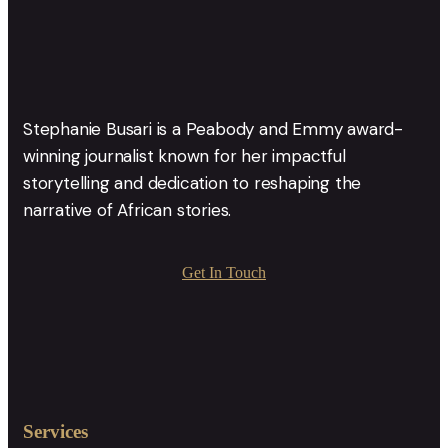
Stephanie Busari is a Peabody and Emmy award-
winning journalist known for her impactful
storytelling and dedication to reshaping the
narrative of African stories.
Get In Touch
Services