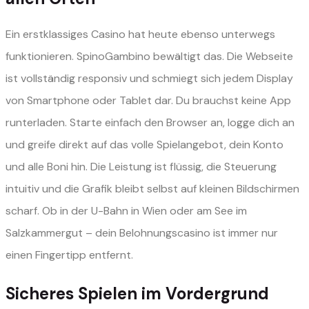
Ein erstklassiges Casino hat heute ebenso unterwegs
funktionieren. SpinoGambino bewältigt das. Die Webseite
ist vollständig responsiv und schmiegt sich jedem Display
von Smartphone oder Tablet dar. Du brauchst keine App
runterladen. Starte einfach den Browser an, logge dich an
und greife direkt auf das volle Spielangebot, dein Konto
und alle Boni hin. Die Leistung ist flüssig, die Steuerung
intuitiv und die Grafik bleibt selbst auf kleinen Bildschirmen
scharf. Ob in der U-Bahn in Wien oder am See im
Salzkammergut – dein Belohnungscasino ist immer nur
einen Fingertipp entfernt.
Sicheres Spielen im Vordergrund