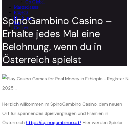
Go Global
Masterclasses
Projects
SpinoGambino Casino –
Her Story
Blog
Contact
Erhalte jedes Mal eine
Belohnung, wenn du in
Österreich spielst
Herzlich willkommen im SpinoGambino Casino, dem neuen
Ort für spannendes Spielvergnügen und Prämien in
Österreich
https://spinogambinoo.at/
. Hier werden Spieler