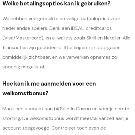
Welke betalingsopties kan ik gebruiken?
We hebben veelgebruikte en veilige betaalopties voor
Nederlandse spelers. Denk aan iDEAL, creditcards
(Visa/Mastercard), en e-wallets zoals Skrill en Neteller. Alle
transacties zijn gecodeerd. Stortingen zijn doorgaans
onmiddellijk zichtbaar, en we verwerken opnames zo
spoedig mogelijk af.
Hoe kan ik me aanmelden voor een
welkomstbonus?
Maak een account aan bij Spinfin Casino en voer je eerste
storting. De welkomstbonus wordt meestal vanzelf aan je
account toegevoegd. Controleer toch even de