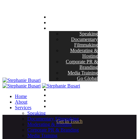
Home
About
Services
Speaking
Documentary
Filmmaking
Moderating &
Hosting
Corporate PR &
Branding
Media Training
Go Global
Masterclasses
Projects
Her Story
Home
Blog
About
Contact
Services
Speaking
Documentary Filmmaking
Get In Touch
Moderating & Hosting
Corporate PR & Branding
Media Training