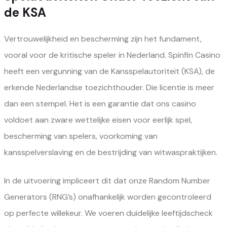
de KSA
Vertrouwelijkheid en bescherming zijn het fundament,
vooral voor de kritische speler in Nederland. Spinfin Casino
heeft een vergunning van de Kansspelautoriteit (KSA), de
erkende Nederlandse toezichthouder. Die licentie is meer
dan een stempel. Het is een garantie dat ons casino
voldoet aan zware wettelijke eisen voor eerlijk spel,
bescherming van spelers, voorkoming van
kansspelverslaving en de bestrijding van witwaspraktijken.
In de uitvoering impliceert dit dat onze Random Number
Generators (RNG’s) onafhankelijk worden gecontroleerd
op perfecte willekeur. We voeren duidelijke leeftijdscheck