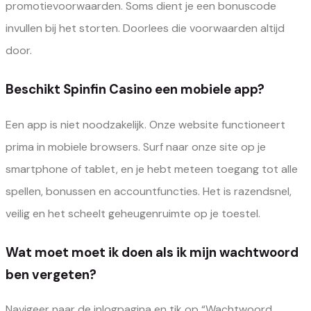
promotievoorwaarden. Soms dient je een bonuscode
invullen bij het storten. Doorlees die voorwaarden altijd
door.
Beschikt Spinfin Casino een mobiele app?
Een app is niet noodzakelijk. Onze website functioneert
prima in mobiele browsers. Surf naar onze site op je
smartphone of tablet, en je hebt meteen toegang tot alle
spellen, bonussen en accountfuncties. Het is razendsnel,
veilig en het scheelt geheugenruimte op je toestel.
Wat moet moet ik doen als ik mijn wachtwoord
ben vergeten?
Navigeer naar de inlogpagina en tik op “Wachtwoord