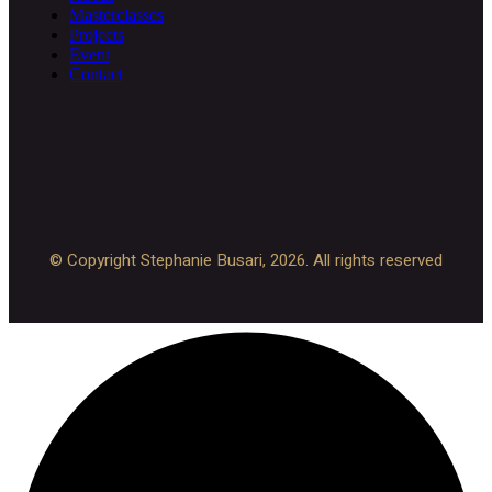
Masterclasses
Projects
Event
Contact
© Copyright Stephanie Busari, 2026. All rights reserved