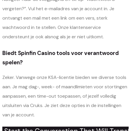
vergeten?”. Vul het e-mailadres van je account in. Je
ontvangt een mail met een link om een vers, sterk
wachtwoord in te stellen. Onze klantenservice
ondersteunt je ook alsnog als je er niet uitkomt.
Biedt Spinfin Casino tools voor verantwoord
spelen?
Zeker. Vanwege onze KSA-licentie bieden we diverse tools
aan. Je mag dag-, week- of maandlimieten voor stortingen
aanpassen, een time-out toepassen, of jezelf volledig
uitsluiten via Cruks. Je ziet deze opties in de instellingen
van je account.