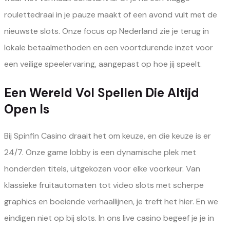
roulettedraai in je pauze maakt of een avond vult met de
nieuwste slots. Onze focus op Nederland zie je terug in
lokale betaalmethoden en een voortdurende inzet voor
een veilige speelervaring, aangepast op hoe jij speelt.
Een Wereld Vol Spellen Die Altijd
Open Is
Bij Spinfin Casino draait het om keuze, en die keuze is er
24/7. Onze game lobby is een dynamische plek met
honderden titels, uitgekozen voor elke voorkeur. Van
klassieke fruitautomaten tot video slots met scherpe
graphics en boeiende verhaallijnen, je treft het hier. En we
eindigen niet op bij slots. In ons live casino begeef je je in