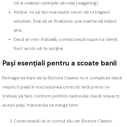
că ai realizat cerințele de rulaj (wagering).
Abține-te să faci mai multe cereri de retragere
simultan. Stai să se finalizeze una înainte să inițiezi
alta.
Dacă ai vreo îndoială, contactează suportul clienți.
Sunt acolo să te sprijine.
Pași esențiali pentru a scoate banii
Retragerea bani de la Slotrize Casino nu e complicat dacă
respecti pașii în succesiunea corectă. Iată precis ce
trebuie să faci, conform politicii cazinoului. Dacă respecți
acești pași, tranzacția va merge bine.
Conectează-te în contul tău de Slotrize Casino.