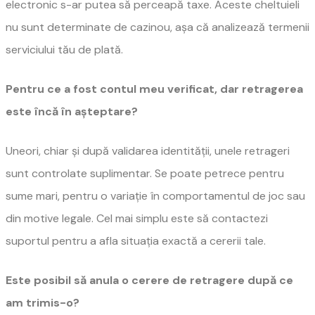
electronic s-ar putea să perceapă taxe. Aceste cheltuieli
nu sunt determinate de cazinou, așa că analizează termenii
serviciului tău de plată.
Pentru ce a fost contul meu verificat, dar retragerea
este încă în așteptare?
Uneori, chiar și după validarea identității, unele retrageri
sunt controlate suplimentar. Se poate petrece pentru
sume mari, pentru o variație în comportamentul de joc sau
din motive legale. Cel mai simplu este să contactezi
suportul pentru a afla situația exactă a cererii tale.
Este posibil să anula o cerere de retragere după ce
am trimis-o?