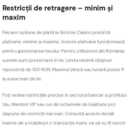
Restricții de retragere – minim și
maxim
Fiecare opțiune de plată la Slotrize Casino prezintă
plafoane, minime și maxime. Aceste plafoane funcționează
pentru gestionarea riscului. Pentru utilizatorii din România,
sumele sunt prezentate în lei. Limita minimă obișnuit
reprezintă de 100 RON. Maximul zilnică sau lunară poate fi
la sume mari de lei.
Poți vedea restricțiile precise în sectorul bancar a profilului
tău. Membrii VIP sau cei din schemele de loialitate pot
dispune de restricții mai mari. Consultă aceste detalii
înainte de a stabilești o tranzacție mare, ca să nu fii nevoit