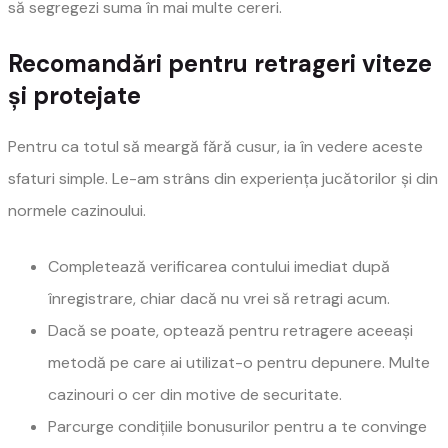
să segregezi suma în mai multe cereri.
Recomandări pentru retrageri viteze
și protejate
Pentru ca totul să meargă fără cusur, ia în vedere aceste
sfaturi simple. Le-am strâns din experiența jucătorilor și din
normele cazinoului.
Completează verificarea contului imediat după
înregistrare, chiar dacă nu vrei să retragi acum.
Dacă se poate, optează pentru retragere aceeași
metodă pe care ai utilizat-o pentru depunere. Multe
cazinouri o cer din motive de securitate.
Parcurge condițiile bonusurilor pentru a te convinge