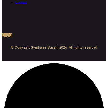
Contact
© Copyright Stephanie Busari, 2026. All rights reserved