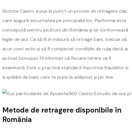
Slotrize Casino a pus la punct un proces de retragere clar,
care asigură securitatea pe principalul loc. Platforma este
concepută pentru jucătorii din România și se conformează
legile de aici. Ca să fii în măsură să retrage bani, trebuie să
ai un cont activ și să fi completat condițiile de rulaj dacă ai
activat bonusuri. Fii informat că fiecare cerere va fi
examinată. Este o practică standard împotriva fraudelor și
a spălării de bani, care te pune la adăpost și pe tine.
Metode de retragere disponibile în
România