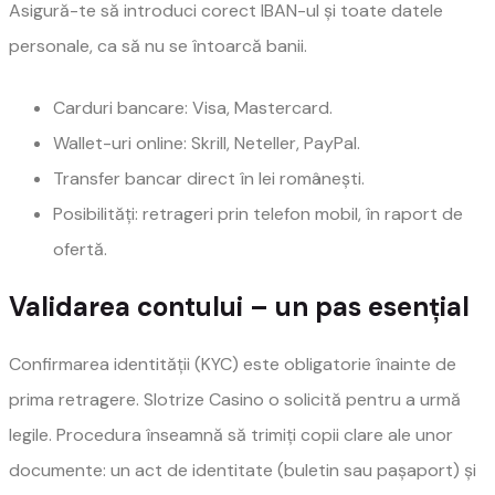
Asigură-te să introduci corect IBAN-ul și toate datele
personale, ca să nu se întoarcă banii.
Carduri bancare: Visa, Mastercard.
Wallet-uri online: Skrill, Neteller, PayPal.
Transfer bancar direct în lei românești.
Posibilități: retrageri prin telefon mobil, în raport de
ofertă.
Validarea contului – un pas esențial
Confirmarea identității (KYC) este obligatorie înainte de
prima retragere. Slotrize Casino o solicită pentru a urmă
legile. Procedura înseamnă să trimiți copii clare ale unor
documente: un act de identitate (buletin sau pașaport) și