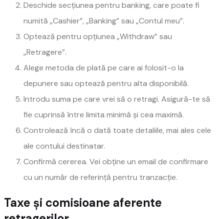
Deschide secțiunea pentru banking, care poate fi
numită „Cashier”, „Banking” sau „Contul meu”.
Optează pentru opțiunea „Withdraw” sau
„Retragere”.
Alege metoda de plată pe care ai folosit-o la
depunere sau optează pentru alta disponibilă.
Introdu suma pe care vrei să o retragi. Asigură-te să
fie cuprinsă între limita minimă și cea maximă.
Controlează încă o dată toate detaliile, mai ales cele
ale contului destinatar.
Confirmă cererea. Vei obține un email de confirmare
cu un număr de referință pentru tranzacție.
Taxe și comisioane aferente
retragerilor