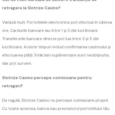
retragere la Slotrize Casino?
Variază mult. Portofelele electronice pot efectua în câteva
ore. Cardurile bancare iau între 1 și 3 zile lucrătoare.
Transferurile bancare directe pot lua între 3 și 5 zile
lucrătoare. Aceste timpuri includ confirmarea cazinoului și
efectuarea plății. Întârzieri suplimentare sunt neobișnuite,
dar pot surveni.
Slotrize Casino percepe comisioane pentru
retrageri?
De regulă, Slotrize Casino nu percepe comisioane proprii.
Cu toate acestea, banca sau prestatorul portofelului tău