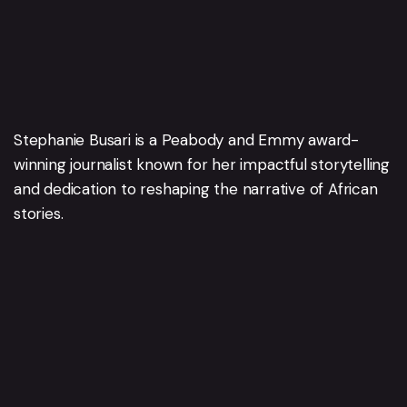
Stephanie Busari is a Peabody and Emmy award-
winning journalist known for her impactful storytelling
and dedication to reshaping the narrative of African
stories.