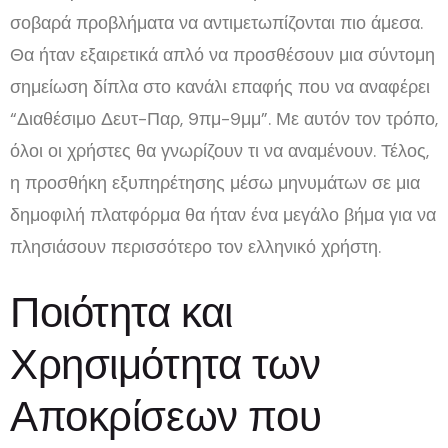
σοβαρά προβλήματα να αντιμετωπίζονται πιο άμεσα.
Θα ήταν εξαιρετικά απλό να προσθέσουν μια σύντομη
σημείωση δίπλα στο κανάλι επαφής που να αναφέρει
“Διαθέσιμο Δευτ-Παρ, 9πμ-9μμ”. Με αυτόν τον τρόπο,
όλοι οι χρήστες θα γνωρίζουν τι να αναμένουν. Τέλος,
η προσθήκη εξυπηρέτησης μέσω μηνυμάτων σε μια
δημοφιλή πλατφόρμα θα ήταν ένα μεγάλο βήμα για να
πλησιάσουν περισσότερο τον ελληνικό χρήστη.
Ποιότητα και
Χρησιμότητα των
Αποκρίσεων που