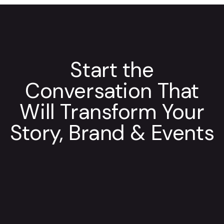
Start the
Conversation That
Will Transform Your
Story, Brand & Events