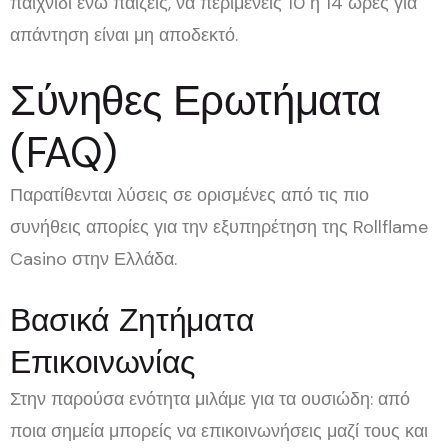
παιχνίδι ενώ παίζεις, να περιμένεις 10 ή 14 ώρες για
απάντηση είναι μη αποδεκτό.
Σύνηθες Ερωτήματα
(FAQ)
Παρατίθενται λύσεις σε ορισμένες από τις πιο
συνήθεις απορίες για την εξυπηρέτηση της Rollflame
Casino στην Ελλάδα.
Βασικά Ζητήματα
Επικοινωνίας
Στην παρούσα ενότητα μιλάμε για τα ουσιώδη: από
ποια σημεία μπορείς να επικοινωνήσεις μαζί τους και