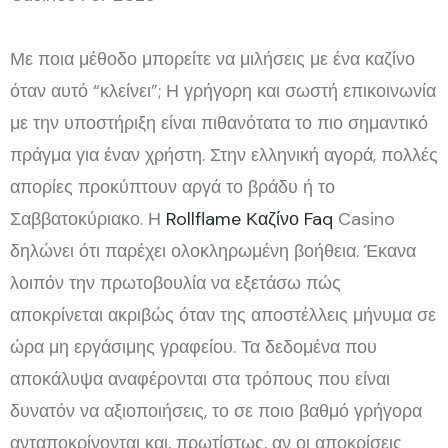
Με ποια μέθοδο μπορείτε να μιλήσεις με ένα καζίνο
όταν αυτό “κλείνει”; Η γρήγορη και σωστή επικοινωνία
με την υποστήριξη είναι πιθανότατα το πιο σημαντικό
πράγμα για έναν χρήστη. Στην ελληνική αγορά, πολλές
απορίες προκύπτουν αργά το βράδυ ή το
Σαββατοκύριακο. Η
Rollflame Καζίνο Faq
Casino
δηλώνει ότι παρέχει ολοκληρωμένη βοήθεια. Έκανα
λοιπόν την πρωτοβουλία να εξετάσω πώς
αποκρίνεται ακριβώς όταν της αποστέλλεις μήνυμα σε
ώρα μη εργάσιμης γραφείου. Τα δεδομένα που
αποκάλυψα αναφέρονται στα τρόπους που είναι
δυνατόν να αξιοποιήσεις, το σε ποιο βαθμό γρήγορα
ανταποκρίνονται και, πρωτίστως, αν οι αποκρίσεις