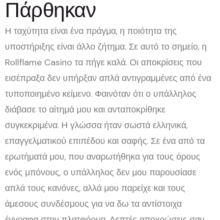
Πάρθηκαν
Η ταχύτητα είναι ένα πράγμα, η ποιότητα της
υποστήριξης είναι άλλο ζήτημα. Σε αυτό το σημείο, η
Rollflame Casino τα πήγε καλά. Οι αποκρίσεις που
εισέπραξα δεν υπήρξαν απλά αντιγραμμένες από ένα
τυποποιημένο κείμενο. Φαινόταν ότι ο υπάλληλος
διάβασε το αίτημά μου και ανταποκρίθηκε
συγκεκριμένα. Η γλώσσα ήταν σωστά ελληνικά,
επαγγελματικού επιπέδου και σαφής. Σε ένα από τα
ερωτήματά μου, που αναρωτήθηκα για τους όρους
ενός μπόνους, ο υπάλληλος δεν μου παρουσίασε
απλά τους κανόνες, αλλά μου παρείχε και τους
άμεσους συνδέσμους για να δω τα αντίστοιχα
έγγραφα στην πλατφόρμα. Λεπτές αποχρώσεις σαν