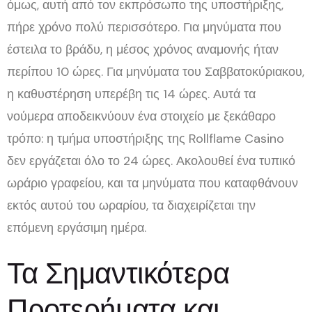
όμως, αυτή από τον εκπρόσωπο της υποστήριξης,
πήρε χρόνο πολύ περισσότερο. Για μηνύματα που
έστειλα το βράδυ, η μέσος χρόνος αναμονής ήταν
περίπου 10 ώρες. Για μηνύματα του Σαββατοκύριακου,
η καθυστέρηση υπερέβη τις 14 ώρες. Αυτά τα
νούμερα αποδεικνύουν ένα στοιχείο με ξεκάθαρο
τρόπο: η τμήμα υποστήριξης της Rollflame Casino
δεν εργάζεται όλο το 24 ώρες. Ακολουθεί ένα τυπικό
ωράριο γραφείου, και τα μηνύματα που καταφθάνουν
εκτός αυτού του ωραρίου, τα διαχειρίζεται την
επόμενη εργάσιμη ημέρα.
Τα Σημαντικότερα
Προτερήματα και