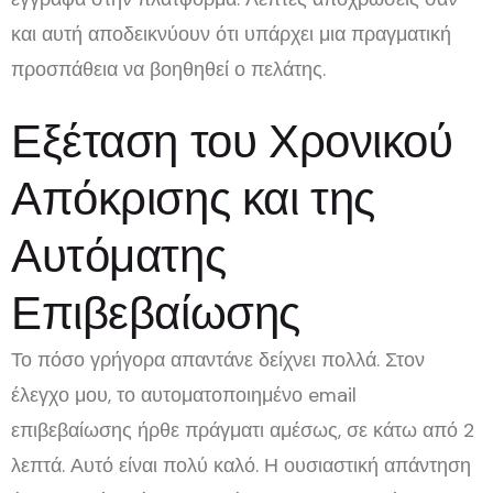
και αυτή αποδεικνύουν ότι υπάρχει μια πραγματική
προσπάθεια να βοηθηθεί ο πελάτης.
Εξέταση του Χρονικού
Απόκρισης και της
Αυτόματης
Επιβεβαίωσης
Το πόσο γρήγορα απαντάνε δείχνει πολλά. Στον
έλεγχο μου, το αυτοματοποιημένο email
επιβεβαίωσης ήρθε πράγματι αμέσως, σε κάτω από 2
λεπτά. Αυτό είναι πολύ καλό. Η ουσιαστική απάντηση