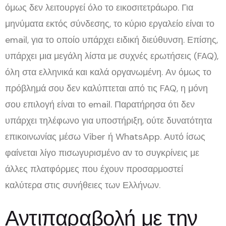
όμως δεν λειτουργεί όλο το εικοσιτετράωρο. Για
μηνύματα εκτός σύνδεσης, το κύριο εργαλείο είναι το
email, για το οποίο υπάρχει ειδική διεύθυνση. Επίσης,
υπάρχει μια μεγάλη λίστα με συχνές ερωτήσεις (FAQ),
όλη στα ελληνικά και καλά οργανωμένη. Αν όμως το
πρόβλημά σου δεν καλύπτεται από τις FAQ, η μόνη
σου επιλογή είναι το email. Παρατήρησα ότι δεν
υπάρχει τηλέφωνο για υποστήριξη, ούτε δυνατότητα
επικοινωνίας μέσω Viber ή WhatsApp. Αυτό ίσως
φαίνεται λίγο πισωγυρισμένο αν το συγκρίνεις με
άλλες πλατφόρμες που έχουν προσαρμοστεί
καλύτερα στις συνήθειες των Ελλήνων.
Αντιπαραβολή με την