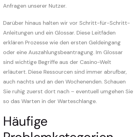
Anfragen unserer Nutzer.
Darüber hinaus halten wir vor Schritt-für-Schritt-
Anleitungen und ein Glossar. Diese Leitfäden
erklären Prozesse wie den ersten Geldeingang
oder eine Auszahlungsbeantragung. Im Glossar
sind wichtige Begriffe aus der Casino-Welt
erläutert. Diese Ressourcen sind immer abrufbar,
auch nachts und an den Wochenenden. Schauen
Sie ruhig zuerst dort nach – eventuell umgehen Sie
so das Warten in der Warteschlange.
Häufige