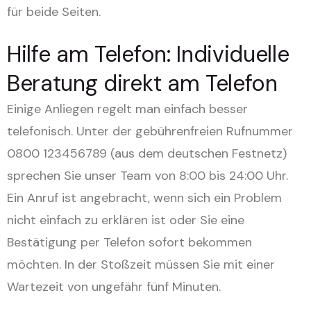
für beide Seiten.
Hilfe am Telefon: Individuelle
Beratung direkt am Telefon
Einige Anliegen regelt man einfach besser
telefonisch. Unter der gebührenfreien Rufnummer
0800 123456789 (aus dem deutschen Festnetz)
sprechen Sie unser Team von 8:00 bis 24:00 Uhr.
Ein Anruf ist angebracht, wenn sich ein Problem
nicht einfach zu erklären ist oder Sie eine
Bestätigung per Telefon sofort bekommen
möchten. In der Stoßzeit müssen Sie mit einer
Wartezeit von ungefähr fünf Minuten.