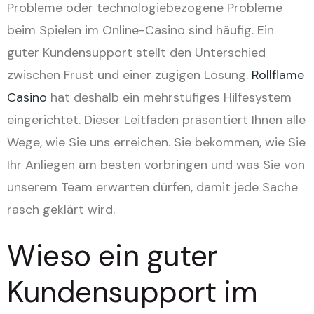
Probleme oder technologiebezogene Probleme
beim Spielen im Online-Casino sind häufig. Ein
guter Kundensupport stellt den Unterschied
zwischen Frust und einer zügigen Lösung.
Rollflame
Casino
hat deshalb ein mehrstufiges Hilfesystem
eingerichtet. Dieser Leitfaden präsentiert Ihnen alle
Wege, wie Sie uns erreichen. Sie bekommen, wie Sie
Ihr Anliegen am besten vorbringen und was Sie von
unserem Team erwarten dürfen, damit jede Sache
rasch geklärt wird.
Wieso ein guter
Kundensupport im