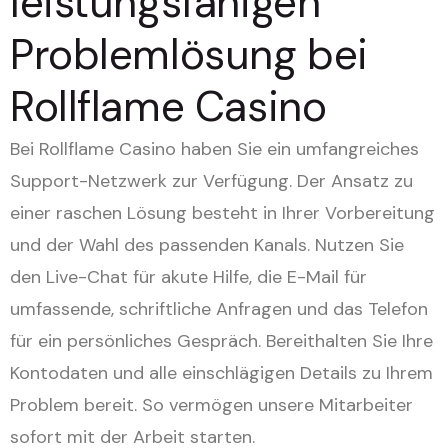
leistungsfähigen
Problemlösung bei
Rollflame Casino
Bei Rollflame Casino haben Sie ein umfangreiches
Support-Netzwerk zur Verfügung. Der Ansatz zu
einer raschen Lösung besteht in Ihrer Vorbereitung
und der Wahl des passenden Kanals. Nutzen Sie
den Live-Chat für akute Hilfe, die E-Mail für
umfassende, schriftliche Anfragen und das Telefon
für ein persönliches Gespräch. Bereithalten Sie Ihre
Kontodaten und alle einschlägigen Details zu Ihrem
Problem bereit. So vermögen unsere Mitarbeiter
sofort mit der Arbeit starten.