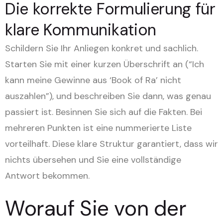
Die korrekte Formulierung für
klare Kommunikation
Schildern Sie Ihr Anliegen konkret und sachlich.
Starten Sie mit einer kurzen Überschrift an (“Ich
kann meine Gewinne aus ‘Book of Ra’ nicht
auszahlen”), und beschreiben Sie dann, was genau
passiert ist. Besinnen Sie sich auf die Fakten. Bei
mehreren Punkten ist eine nummerierte Liste
vorteilhaft. Diese klare Struktur garantiert, dass wir
nichts übersehen und Sie eine vollständige
Antwort bekommen.
Worauf Sie von der