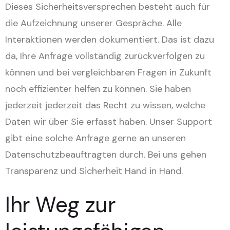
Dieses Sicherheitsversprechen besteht auch für
die Aufzeichnung unserer Gespräche. Alle
Interaktionen werden dokumentiert. Das ist dazu
da, Ihre Anfrage vollständig zurückverfolgen zu
können und bei vergleichbaren Fragen in Zukunft
noch effizienter helfen zu können. Sie haben
jederzeit jederzeit das Recht zu wissen, welche
Daten wir über Sie erfasst haben. Unser Support
gibt eine solche Anfrage gerne an unseren
Datenschutzbeauftragten durch. Bei uns gehen
Transparenz und Sicherheit Hand in Hand.
Ihr Weg zur