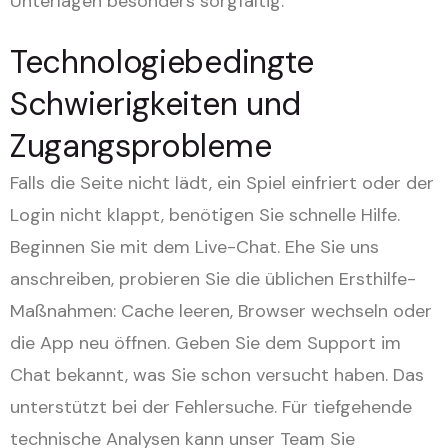
Unterlagen besonders sorgfältig.
Technologiebedingte
Schwierigkeiten und
Zugangsprobleme
Falls die Seite nicht lädt, ein Spiel einfriert oder der
Login nicht klappt, benötigen Sie schnelle Hilfe.
Beginnen Sie mit dem Live-Chat. Ehe Sie uns
anschreiben, probieren Sie die üblichen Ersthilfe-
Maßnahmen: Cache leeren, Browser wechseln oder
die App neu öffnen. Geben Sie dem Support im
Chat bekannt, was Sie schon versucht haben. Das
unterstützt bei der Fehlersuche. Für tiefgehende
technische Analysen kann unser Team Sie