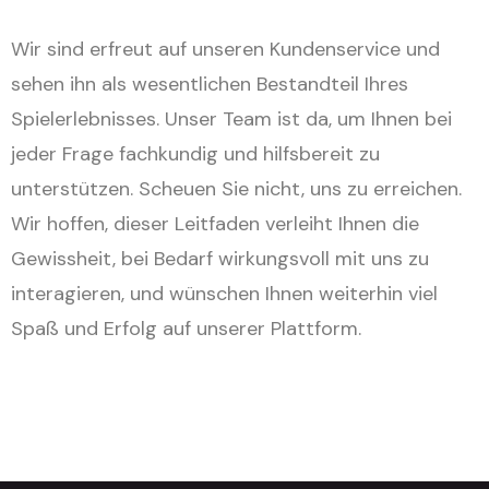
Wir sind erfreut auf unseren Kundenservice und
sehen ihn als wesentlichen Bestandteil Ihres
Spielerlebnisses. Unser Team ist da, um Ihnen bei
jeder Frage fachkundig und hilfsbereit zu
unterstützen. Scheuen Sie nicht, uns zu erreichen.
Wir hoffen, dieser Leitfaden verleiht Ihnen die
Gewissheit, bei Bedarf wirkungsvoll mit uns zu
interagieren, und wünschen Ihnen weiterhin viel
Spaß und Erfolg auf unserer Plattform.