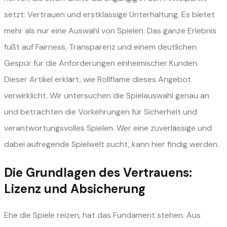
setzt: Vertrauen und erstklassige Unterhaltung. Es bietet
mehr als nur eine Auswahl von Spielen. Das ganze Erlebnis
fußt auf Fairness, Transparenz und einem deutlichen
Gespür für die Anforderungen einheimischer Kunden.
Dieser Artikel erklärt, wie Rollflame dieses Angebot
verwirklicht. Wir untersuchen die Spielauswahl genau an
und betrachten die Vorkehrungen für Sicherheit und
verantwortungsvolles Spielen. Wer eine zuverlässige und
dabei aufregende Spielwelt sucht, kann hier findig werden.
Die Grundlagen des Vertrauens:
Lizenz und Absicherung
Ehe die Spiele reizen, hat das Fundament stehen. Aus