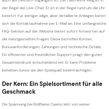
auch auf Deutsch zugänglich ist. Der rascheste Weg ist in
der Regel der Live-Chat. Er ist in der Regel rund um die Uhr
besetzt. Für weniger eilige, aber detaillierte Anliegen bietet
sich die Kontaktaufnahme per E-Mail an. Eine umfangreiche
FAQ-Sektion auf der Website bietet sofort Antworten auf
die meistgestellten Fragen. Diese betreffen Konten,
Bonusanforderungen, Zahlungen und technische Details.
Ein effizienter und freundlicher Support prägt den guten
Gesamteindruck entscheidend mit. Er kann Probleme
beheben, bevor sie den Spielspaß beeinträchtigen.
Der Kern: Ein Spielsortiment für alle
Geschmack
Die Spannung bei Rollflame Casino lebt von seiner