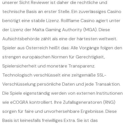
unserer Sicht Reviewer ist daher die rechtliche und
technische Basis an erster Stelle. Ein zuverlässiges Casino
benötigt eine stabile Lizenz. Rollflame Casino agiert unter
der Lizenz der Malta Gaming Authority (MGA). Diese
Aufsichtsbehörde zählt als eine der härtesten weltweit.
Spieler aus Österreich heißt das: Alle Vorgänge folgen den
strengen europäischen Normen für Gerechtigkeit,
Spielersicherheit und monetäre Transparenz.
Technologisch verschlüsselt eine zeitgemäße SSL-
Verschlüsselung persönliche Daten und jede Transaktion.
Die Spiele eigenständig werden von externen Institutionen
wie eCOGRA kontrolliert. Ihre Zufallsgeneratoren (RNG)
sorgen für faire und unvorhersehbare Ergebnisse. Diese
Basis ist keinesfalls freiwilliges Extra. Sie ist das