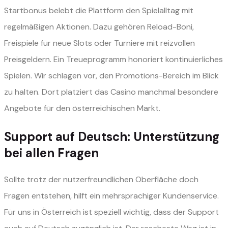
Startbonus belebt die Plattform den Spielalltag mit
regelmäßigen Aktionen. Dazu gehören Reload-Boni,
Freispiele für neue Slots oder Turniere mit reizvollen
Preisgeldern. Ein Treueprogramm honoriert kontinuierliches
Spielen. Wir schlagen vor, den Promotions-Bereich im Blick
zu halten. Dort platziert das Casino manchmal besondere
Angebote für den österreichischen Markt.
Support auf Deutsch: Unterstützung
bei allen Fragen
Sollte trotz der nutzerfreundlichen Oberfläche doch
Fragen entstehen, hilft ein mehrsprachiger Kundenservice.
Für uns in Österreich ist speziell wichtig, dass der Support