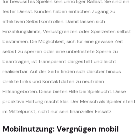
für bewusstes Spielen kein unnötiger Ballast. Sie sind ein
fester Dienst. Kunden haben einfachen Zugang zu
effektiven Selbstkontrollen. Damit lassen sich
Einzahlungslimits, Verlustgrenzen oder Spielzeiten selbst
bestimmen. Die Möglichkeit, sich für eine gewisse Zeit
selbst zu sperren oder eine unbefristete Sperre zu
beantragen, ist transparent dargestellt und leicht
realisierbar. Auf der Seite finden sich darüber hinaus
direkte Links und Kontaktdaten zu neutralen
Hilfsangeboten. Diese bieten Hilfe bei Spielsucht. Diese
proaktive Haltung macht klar: Der Mensch als Spieler steht
im Mittelpunkt, nicht nur sein finanzieller Einsatz.
Mobilnutzung: Vergnügen mobil