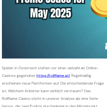
Spieler in Österreich stehen vor einer vielzahl an Online-
Casinos gegenüber
https://rollflame.at/
. Regelmäßig
erscheinen neue Plattformen auf. Die entscheidende Frage
ist: Welchem Anbieter kann wirklich vertrauen? Das
Rollflame Casino sticht in unserer Analyse als eine Seite
hervor, die zwei Punkte durchgängig in den Mittelpunkt