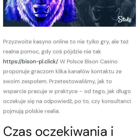
Przyzwoite kasyno online to nie tylko gry, ale też
realna pomoc, gdy coś pójdzie nie tak
https://bison-pl.click/
. W Polsce Bison Casino
proponuje graczom kilka kanałów kontaktu ze
swoim zespołem. Przetestowaliśmy, jak to
wsparcie pracuje w praktyce – od tego, jak długo
oczekuje się na odpowiedź, po to, czy konsultanci
pojmują polskie realia.
Czas oczekiwania i