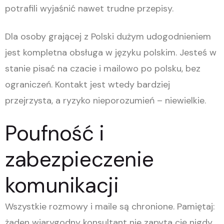
potrafili wyjaśnić nawet trudne przepisy.
Dla osoby grającej z Polski dużym udogodnieniem
jest kompletna obsługa w języku polskim. Jesteś w
stanie pisać na czacie i mailowo po polsku, bez
ograniczeń. Kontakt jest wtedy bardziej
przejrzysta, a ryzyko nieporozumień – niewielkie.
Poufność i
zabezpieczenie
komunikacji
Wszystkie rozmowy i maile są chronione. Pamiętaj:
żaden wiarygodny konsultant nie zapyta cię nigdy