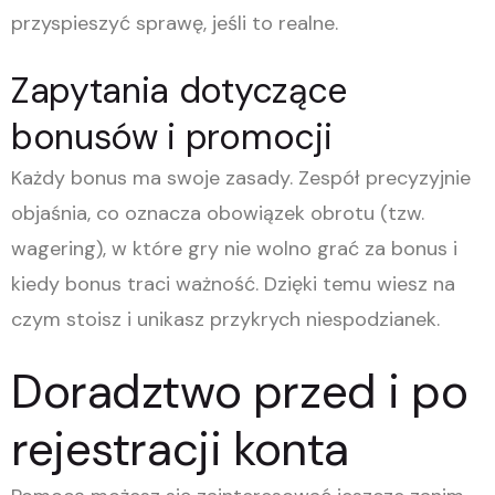
przyspieszyć sprawę, jeśli to realne.
Zapytania dotyczące
bonusów i promocji
Każdy bonus ma swoje zasady. Zespół precyzyjnie
objaśnia, co oznacza obowiązek obrotu (tzw.
wagering), w które gry nie wolno grać za bonus i
kiedy bonus traci ważność. Dzięki temu wiesz na
czym stoisz i unikasz przykrych niespodzianek.
Doradztwo przed i po
rejestracji konta