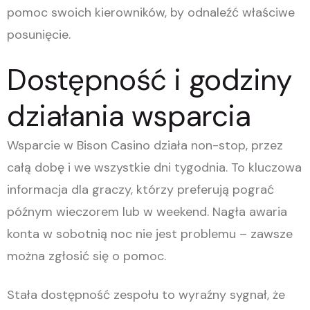
pomoc swoich kierowników, by odnaleźć właściwe
posunięcie.
Dostępność i godziny
działania wsparcia
Wsparcie w Bison Casino działa non-stop, przez
całą dobę i we wszystkie dni tygodnia. To kluczowa
informacja dla graczy, którzy preferują pograć
późnym wieczorem lub w weekend. Nagła awaria
konta w sobotnią noc nie jest problemu – zawsze
można zgłosić się o pomoc.
Stała dostępność zespołu to wyraźny sygnał, że