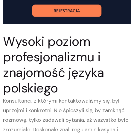
Wysoki poziom
profesjonalizmu i
znajomość języka
polskiego
Konsultanci, z którymi kontaktowaliśmy się, byli
uprzejmi i konkretni. Nie śpieszyli się, by zamknąć
rozmowę, tylko zadawali pytania, aż wszystko było
zrozumiałe. Doskonale znali regulamin kasyna i