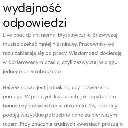
wydajność
odpowiedzi
Live chat działa niemal błyskawicznie. Zazwyczaj
musisz czekać mniej niż minutę. Pracownicy od
razu zabierają się do pracy. Wiadomości docierają
w deklarowanym czasie, czyli zazwyczaj w ciągu
jednego dnia roboczego.
Najważniejsze jest jednak to, czy rozwiązanie
pomaga. W prostych kwestiach, jak zapytanie o
bonus czy potwierdzenie dokumentów, doradcy
podają wszystkie potrzebne dane za pierwszym
razem. Przy znacznie trudnych kwestiach proszą o