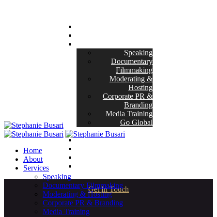
Home
About
Services
Speaking
Documentary
Filmmaking
Moderating &
Hosting
Corporate PR &
Branding
Media Training
Go Global
Masterclasses
Projects
Her Story
Home
Blog
About
Contact
Services
Speaking
Documentary Filmmaking
Get In Touch
Moderating & Hosting
Corporate PR & Branding
Media Training