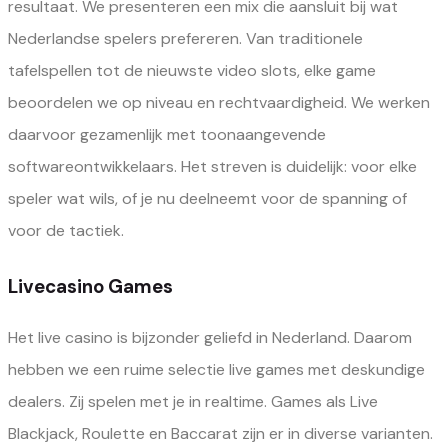
resultaat. We presenteren een mix die aansluit bij wat
Nederlandse spelers prefereren. Van traditionele
tafelspellen tot de nieuwste video slots, elke game
beoordelen we op niveau en rechtvaardigheid. We werken
daarvoor gezamenlijk met toonaangevende
softwareontwikkelaars. Het streven is duidelijk: voor elke
speler wat wils, of je nu deelneemt voor de spanning of
voor de tactiek.
Livecasino Games
Het live casino is bijzonder geliefd in Nederland. Daarom
hebben we een ruime selectie live games met deskundige
dealers. Zij spelen met je in realtime. Games als Live
Blackjack, Roulette en Baccarat zijn er in diverse varianten.