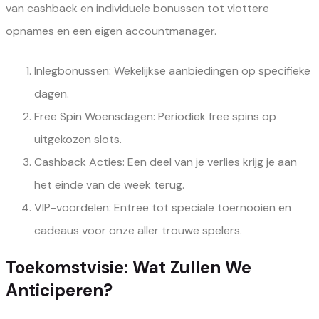
van cashback en individuele bonussen tot vlottere
opnames en een eigen accountmanager.
Inlegbonussen: Wekelijkse aanbiedingen op specifieke
dagen.
Free Spin Woensdagen: Periodiek free spins op
uitgekozen slots.
Cashback Acties: Een deel van je verlies krijg je aan
het einde van de week terug.
VIP-voordelen: Entree tot speciale toernooien en
cadeaus voor onze aller trouwe spelers.
Toekomstvisie: Wat Zullen We
Anticiperen?