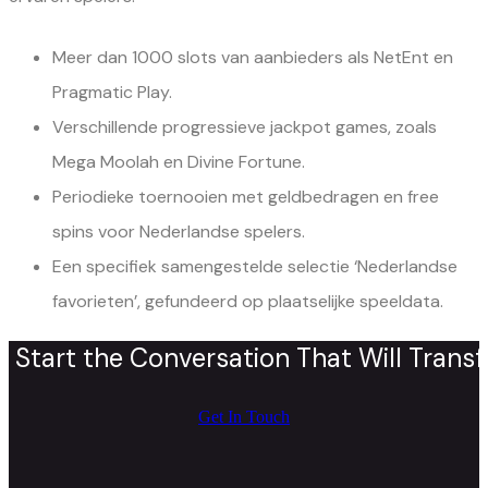
Meer dan 1000 slots van aanbieders als NetEnt en
Pragmatic Play.
Verschillende progressieve jackpot games, zoals
Mega Moolah en Divine Fortune.
Periodieke toernooien met geldbedragen en free
spins voor Nederlandse spelers.
Een specifiek samengestelde selectie ‘Nederlandse
favorieten’, gefundeerd op plaatselijke speeldata.
Start the Conversation That Will Trans
Get In Touch