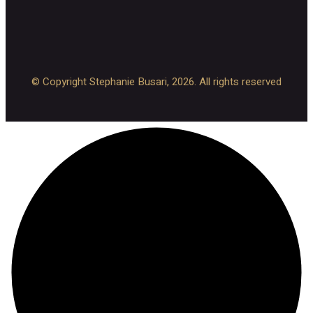
© Copyright Stephanie Busari, 2026. All rights reserved