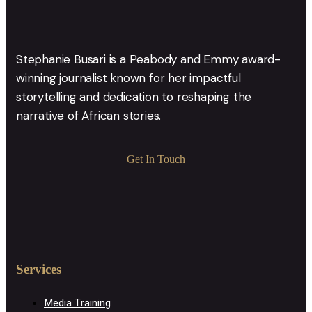
Stephanie Busari is a Peabody and Emmy award-
winning journalist known for her impactful
storytelling and dedication to reshaping the
narrative of African stories.
Get In Touch
Services
Media Training