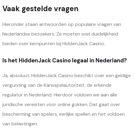
Vaak gestelde vragen
Hieronder staan antwoorden op populaire vragen van
Nederlandse bezoekers. Ze moeten snel duidelijkheid
bieden over kernpunten bij HiddenJack Casino.
Is het HiddenJack Casino legaal in Nederland?
Ja, absoluut. HiddenJack Casino beschikt over een geldige
vergunning van de Kansspelautoriteit, de erkende
regulator in Nederland. Hierdoor voldoen we aan alle
juridische vereisten voor online gokken. Dat gaat over
bescherming van spelers, eerlijke spellen en het voldoen
van belastingen.