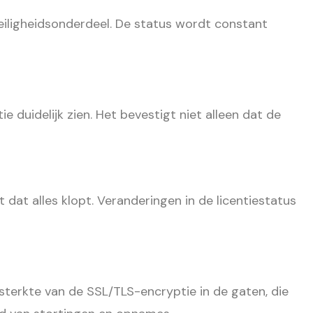
veiligheidsonderdeel. De status wordt constant
e duidelijk zien. Het bevestigt niet alleen dat de
 dat alles klopt. Veranderingen in de licentiestatus
sterkte van de SSL/TLS-encryptie in de gaten, die