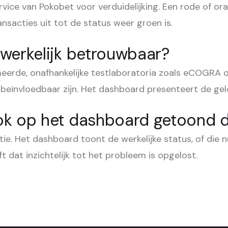
ice van Pokobet voor verduidelijking. Een rode of ora
ansacties uit tot de status weer groen is.
dwerkelijk betrouwbaar?
erde, onafhankelijke testlaboratoria zoals eCOGRA of
ïnvloedbaar zijn. Het dashboard presenteert de geldi
ook op het dashboard getoond 
e. Het dashboard toont de werkelijke status, of die nu p
ft dat inzichtelijk tot het probleem is opgelost.