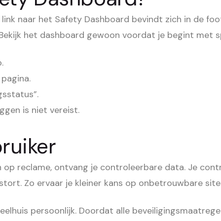
 link naar het Safety Dashboard bevindt zich in de fo
 Bekijk het dashboard gewoon voordat je begint met spe
.
 pagina.
gsstatus”.
gen is niet vereist.
ruiker
en op reclame, ontvang je controleerbare data. Je cont
tort. Zo ervaar je kleiner kans op onbetrouwbare site
lhuis persoonlijk. Doordat alle beveiligingsmaatrege