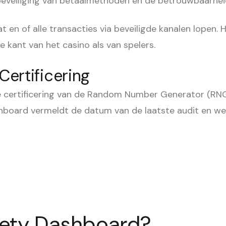
 de beveiliging van betaalmethoden en de betrouwbaarh
t en of alle transacties via beveiligde kanalen lopen. 
e kant van het casino als van spelers.
Certificering
e certificering van de Random Number Generator (RNG) 
ard vermeldt de datum van de laatste audit en welke
fety Dashboard?