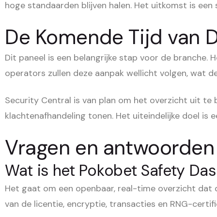
hoge standaarden blijven halen. Het uitkomst is ee
De Komende Tijd van D
Dit paneel is een belangrijke stap voor de branche. 
operators zullen deze aanpak wellicht volgen, wat de 
Security Central is van plan om het overzicht uit te
klachtenafhandeling tonen. Het uiteindelijke doel is 
Vragen en antwoorden
Wat is het Pokobet Safety Da
Het gaat om een openbaar, real-time overzicht dat 
van de licentie, encryptie, transacties en RNG-certif