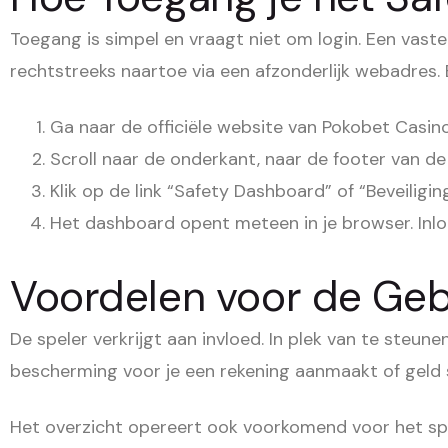
Toegang is simpel en vraagt niet om login. Een vaste
rechtstreeks naartoe via een afzonderlijk webadres.
Ga naar de officiële website van Pokobet Casino
Scroll naar de onderkant, naar de footer van de
Klik op de link “Safety Dashboard” of “Beveiligin
Het dashboard opent meteen in je browser. Inlog
Voordelen voor de Geb
De speler verkrijgt aan invloed. In plek van te steun
bescherming voor je een rekening aanmaakt of geld s
Het overzicht opereert ook voorkomend voor het spee