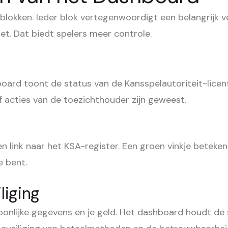
e blokken. Ieder blok vertegenwoordigt een belangrijk 
iet. Dat biedt spelers meer controle.
oard toont de status van de Kansspelautoriteit-licenti
of acties van de toezichthouder zijn geweest.
 link naar het KSA-register. Een groen vinkje betekent
e bent.
liging
onlijke gegevens en je geld. Het dashboard houdt de 