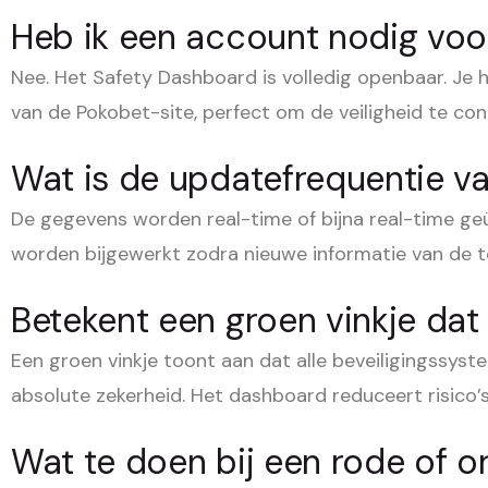
Heb ik een account nodig voo
Nee. Het Safety Dashboard is volledig openbaar. Je 
van de Pokobet-site, perfect om de veiligheid te cont
Wat is de updatefrequentie v
De gegevens worden real-time of bijna real-time ge
worden bijgewerkt zodra nieuwe informatie van de t
Betekent een groen vinkje dat
Een groen vinkje toont aan dat alle beveiligingssy
absolute zekerheid. Het dashboard reduceert risico
Wat te doen bij een rode of o