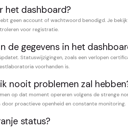
r het dashboard?
hebt geen account of wachtwoord benodigd. Je bekijkt 
roleren voor registratie.
an de gegevens in het dashboa
üpdatet. Statuswijzigingen, zoals een verlopen certi
estlaboratoria voorhanden is.
 ik nooit problemen zal hebben
stemen op dat moment opereren volgens de strenge no
’s door proactieve openheid en constante monitoring.
ranje status?