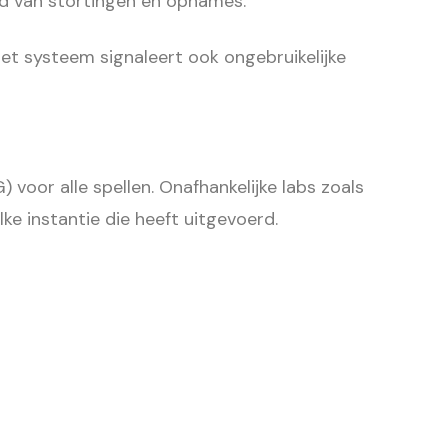
eid van stortingen en opnames.
Het systeem signaleert ook ongebruikelijke
voor alle spellen. Onafhankelijke labs zoals
 instantie die heeft uitgevoerd.