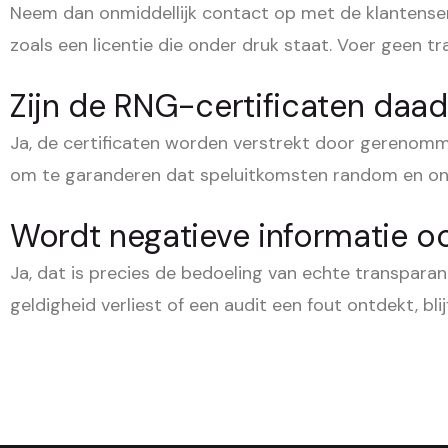
Neem dan onmiddellijk contact op met de klantenserv
zoals een licentie die onder druk staat. Voer geen tr
Zijn de RNG-certificaten daa
Ja, de certificaten worden verstrekt door gerenomme
om te garanderen dat speluitkomsten random en onbe
Wordt negatieve informatie 
Ja, dat is precies de bedoeling van echte transparanti
geldigheid verliest of een audit een fout ontdekt, blij