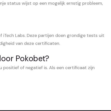
nje status wijst op een mogelijk ernstig probleem,
 iTech Labs. Deze partijen doen grondige tests uit
gheid van deze certificaten.
door Pokobet?
ositief of negatief is. Als een certificaat zijn