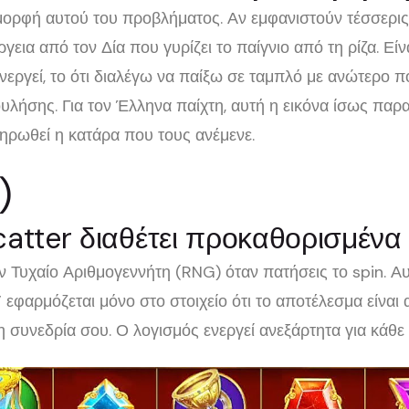
μορφή αυτού του προβλήματος. Αν εμφανιστούν τέσσερις 
ργεια από τον Δία που γυρίζει το παίγνιο από τη ρίζα. Είν
νεργεί, το ότι διαλέγω να παίξω σε ταμπλό με ανώτερο π
υ βουλήσης. Για τον Έλληνα παίχτη, αυτή η εικόνα ίσως π
ληρωθεί η κατάρα που τους ανέμενε.
)
atter διαθέτει προκαθορισμένα
 Τυχαίο Αριθμογεννήτη (RNG) όταν πατήσεις το spin. Αυτ
εφαρμόζεται μόνο στο στοιχείο ότι το αποτέλεσμα είναι
 συνεδρία σου. Ο λογισμός ενεργεί ανεξάρτητα για κάθε