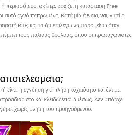
ή περισσότεροι σκέτερ, αρχίζει η κατάσταση Free
αι αυτό αγνό πεπρωμένο; Κατά μία έννοια, ναι, γιατί ο
οσοστό RTP, και το ότι επιλέγω να παραμείνω όταν
αραπέμπει τους παλιούς θρύλους, όπου οι πρωταγωνιστές
 αποτελέσματα;
ή είναι η εγγύηση για πλήρη τυχαιότητα και έντιμα
 απροσδιόριστο και κλειδώνεται αμέσως. Δεν υπάρχει
 γύρο, χωρίς μνήμη του προηγούμενου.