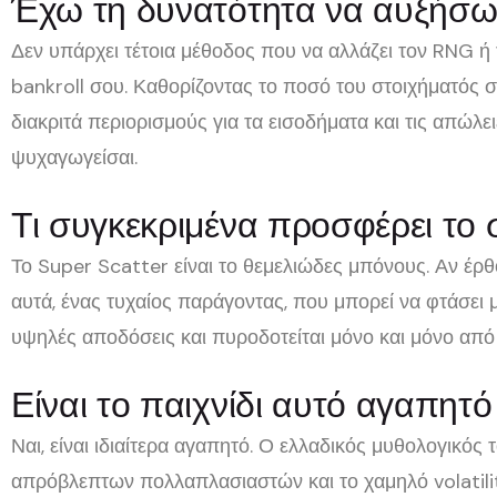
Έχω τη δυνατότητα να αυξήσω τι
Δεν υπάρχει τέτοια μέθοδος που να αλλάζει τον RNG ή 
bankroll σου. Καθορίζοντας το ποσό του στοιχήματός σ
διακριτά περιορισμούς για τα εισοδήματα και τις απώλε
ψυχαγωγείσαι.
Τι συγκεκριμένα προσφέρει το σ
Το Super Scatter είναι το θεμελιώδες μπόνους. Αν έρθ
αυτά, ένας τυχαίος παράγοντας, που μπορεί να φτάσει μέ
υψηλές αποδόσεις και πυροδοτείται μόνο και μόνο από 
Είναι το παιχνίδι αυτό αγαπητό
Ναι, είναι ιδιαίτερα αγαπητό. Ο ελλαδικός μυθολογικός 
απρόβλεπτων πολλαπλασιαστών και το χαμηλό volatility