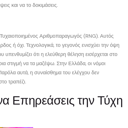
εις και να το δοκιμάσεις.
ο Τυχαιοποιημένος Αριθμοπαραγωγός (RNG). Αυτός
δος ή όχι. Τεχνολογικά, το γεγονός ενισχύει την όψη
ου υπενθυμίζει ότι η ελεύθερη θέληση εισέρχεται στο
ια στιγμή να τα μαζέψω. Στην Ελλάδα, οι νόμοι
Παρόλα αυτά, η συναίσθημα του ελέγχου δεν
στο τραπέζι.
 να Επηρεάσεις την Τύχη