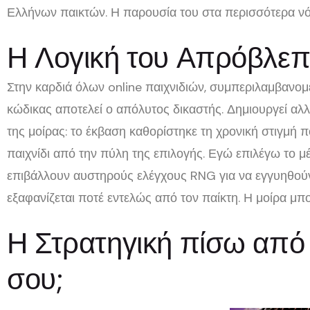
Ελλήνων παικτών. Η παρουσία του στα περισσότερα νόμι
Η Λογική του Απρόβλεπ
Στην καρδιά όλων online παιχνιδιών, συμπεριλαμβανο
κώδικας αποτελεί ο απόλυτος δικαστής. Δημιουργεί αλλ
της μοίρας: το έκβαση καθορίστηκε τη χρονική στιγμή π
παιχνίδι από την πύλη της επιλογής. Εγώ επιλέγω το μέ
επιβάλλουν αυστηρούς ελέγχους RNG για να εγγυηθούν 
εξαφανίζεται ποτέ εντελώς από τον παίκτη. Η μοίρα μπο
Η Στρατηγική πίσω από 
σου;