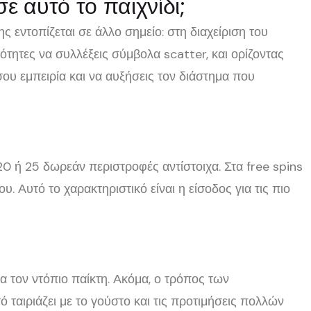
ε αυτό το παιχνίδι;
 εντοπίζεται σε άλλο σημείο: στη διαχείριση του
τητες να συλλέξεις σύμβολα scatter, και ορίζοντας
σου εμπειρία και να αυξήσεις τον διάστημα που
20 ή 25 δωρεάν περιστροφές αντίστοιχα. Στα free spins
. Αυτό το χαρακτηριστικό είναι η είσοδος για τις πιο
ια τον ντόπιο παίκτη. Ακόμα, ο τρόπος των
ταιριάζει με το γούστο και τις προτιμήσεις πολλών