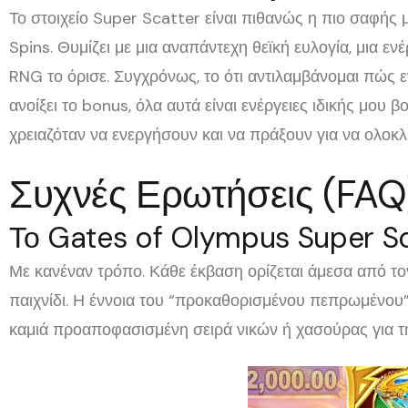
Το στοιχείο Super Scatter είναι πιθανώς η πιο σαφής 
Spins. Θυμίζει με μια αναπάντεχη θεϊκή ευλογία, μια ενέ
RNG το όρισε. Συγχρόνως, το ότι αντιλαμβάνομαι πώς ε
ανοίξει το bonus, όλα αυτά είναι ενέργειες ιδικής μο
χρειαζόταν να ενεργήσουν και να πράξουν για να ολοκ
Συχνές Ερωτήσεις (FAQ
Το Gates of Olympus Super Sc
Με κανέναν τρόπο. Κάθε έκβαση ορίζεται άμεσα από τον
παιχνίδι. Η έννοια του “προκαθορισμένου πεπρωμένου” 
καμιά προαποφασισμένη σειρά νικών ή χασούρας για τη