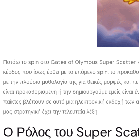
Πατάω το spin στο Gates of Olympus Super Scatter κ
κέρδος που ίσως έρθει με το επόμενο spin, το προκαθορ
με την πλούσια μυθολογία της για θεϊκές μορφές και πε
είναι προκαθορισμένη ή την δημιουργούμε εμείς είναι
παίκτες βλέπουν σε αυτό μια ηλεκτρονική εκδοχή των 
μας στρατηγική έχει την τελευταία λέξη.
Ο Ρόλος του Super Scat