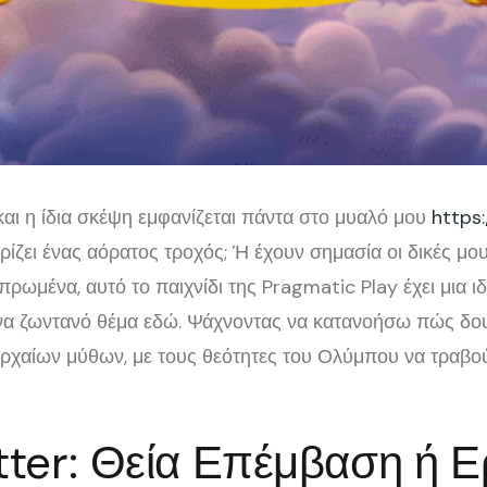
αι η ίδια σκέψη εμφανίζεται πάντα στο μυαλό μου
https
ίζει ένας αόρατος τροχός; Ή έχουν σημασία οι δικές μου 
πρωμένα, αυτό το παιχνίδι της Pragmatic Play έχει μια 
 ένα ζωντανό θέμα εδώ. Ψάχνοντας να κατανοήσω πώς δου
αρχαίων μύθων, με τους θεότητες του Ολύμπου να τραβού
ter: Θεία Επέμβαση ή Ε