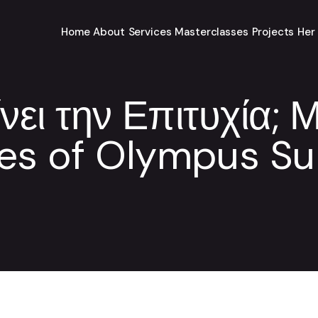
Home
About
Services
Masterclasses
Projects
Her
νει την Επιτυχία;
es of Olympus Su