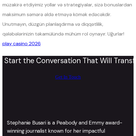
müzakirə etdiyimiz yollar və strategiyalar, sizə bonuslardan
maksimum səmərə əldə etməyə kömək edəcəkdir.
Unutmayın, düzgün planlaşdırma və diqqətlilik,
qələbələrinizin təkamülündə mühüm rol oynayır. Uğurlar!
play casino 2026
Start the Conversation That Will Trans
Get In Touch
Stephanie Busari is a Peabody and Emmy award-
winning journalist known for her impactful