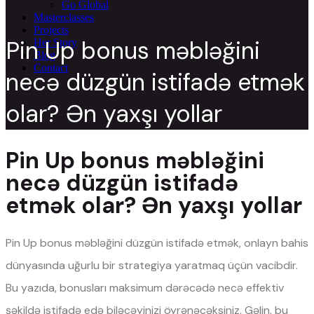
Go Global
Masterclasses
Projects
Pin Up bonus məbləğini
Her Story
Blog
Contact
necə düzgün istifadə etmək
olar? Ən yaxşı yollar
Pin Up bonus məbləğini
necə düzgün istifadə
etmək olar? Ən yaxşı yollar
Pin Up bonus məbləğini düzgün istifadə etmək, onlayn bahis
dünyasında uğurlu bir strategiya yaratmaq üçün vacibdir.
Bu yazıda, bonusları maksimum dərəcədə necə effektiv
şəkildə istifadə edə biləcəyinizi öyrənəcəksiniz. Gəlin, bu