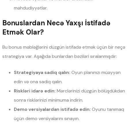
məhdudiyyətlər.
Bonuslardan Necə Yaxşı İstifadə
Etmək Olar?
Bu bonus məbləğlərini düzgün istifadə etmək üçün bir neçə
strategiya var. Aşağıda bunlardan bəziləri sıralanmışdır:
Strategiyaya sadiq qalın:
Oyun planınızı müəyyən
edin və ona sadiq qalın.
Riskləri idarə edin:
Mərclərinizi düzgün bölüşdükdən
sonra risklərinizi minimuma indirin.
Demo versiyalardan istifadə edin:
Oyunu tanımaq
üçün demo versiyalarını sınayın.