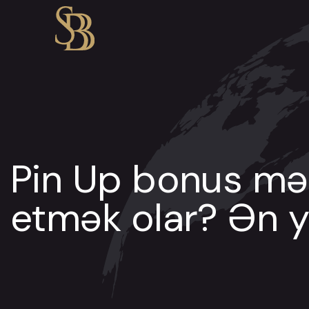
Pin Up bonus məb
etmək olar? Ən ya