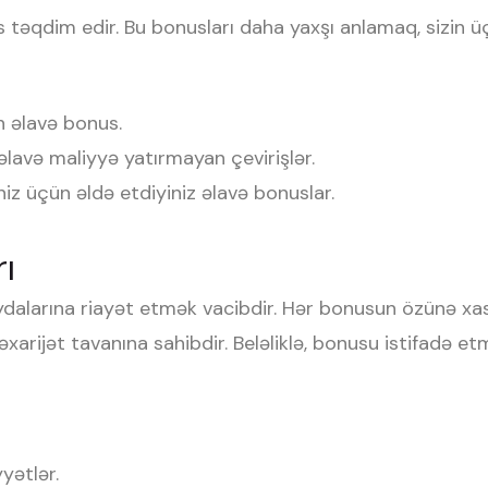
s təqdim edir. Bu bonusları daha yaxşı anlamaq, sizin üç
n əlavə bonus.
əlavə maliyyə yatırmayan çevirişlər.
niz üçün əldə etdiyiniz əlavə bonuslar.
ı
alarına riayət etmək vacibdir. Hər bonusun özünə xas t
xarijət tavanına sahibdir. Beləliklə, bonusu istifadə et
yətlər.