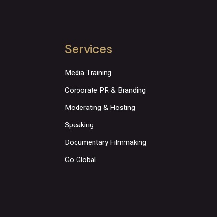
Services
Media Training
Corporate PR & Branding
Moderating & Hosting
Speaking
Documentary Filmmaking
Go Global