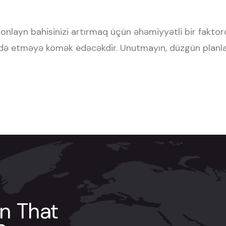
nlayn bahisinizi artırmaq üçün əhəmiyyətli bir faktord
ə etməyə kömək edəcəkdir. Unutmayın, düzgün planlaşd
n That