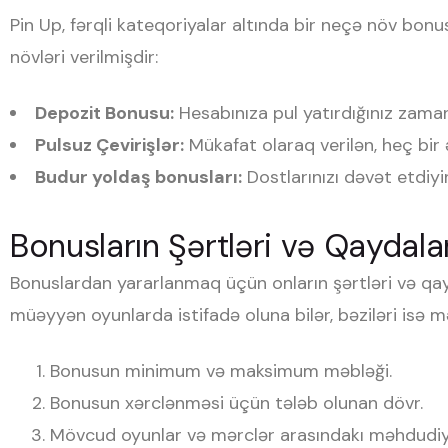
Pin Up, fərqli kateqoriyalar altında bir neçə növ bonu
növləri verilmişdir:
Depozit Bonusu:
Hesabınıza pul yatırdığınız zama
Pulsuz Çevirişlər:
Mükafat olaraq verilən, heç bir 
Budur yoldaş bonusları:
Dostlarınızı dəvət etdiyi
Bonusların Şərtləri və Qaydalar
Bonuslardan yararlanmaq üçün onların şərtləri və qayd
müəyyən oyunlarda istifadə oluna bilər, bəziləri isə mə
Bonusun minimum və maksimum məbləği.
Bonusun xərclənməsi üçün tələb olunan dövr.
Mövcud oyunlar və mərclər arasındakı məhdudiy