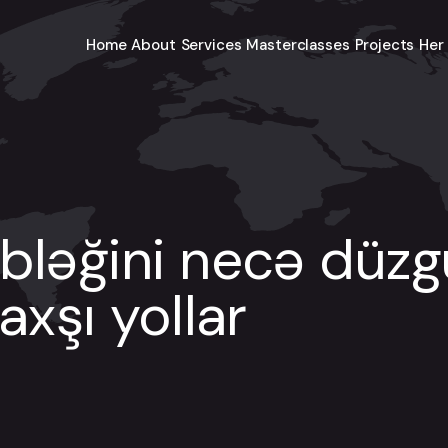
Home
About
Services
Masterclasses
Projects
Her
ləğini necə düzgü
xşı yollar