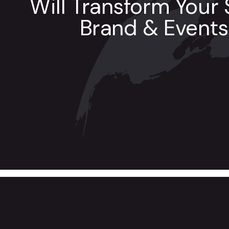
Will Transform Your 
Brand & Events