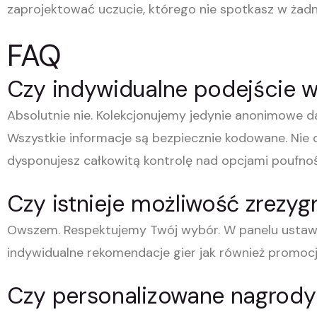
zaprojektować uczucie, którego nie spotkasz w żadn
FAQ
Czy indywidualne podejście w 
Absolutnie nie. Kolekcjonujemy jedynie anonimowe da
Wszystkie informacje są bezpiecznie kodowane. Nie 
dysponujesz całkowitą kontrolę nad opcjami poufnoś
Czy istnieje możliwość zrezy
Owszem. Respektujemy Twój wybór. W panelu ustawień
indywidualne rekomendacje gier jak również promoc
Czy personalizowane nagrody