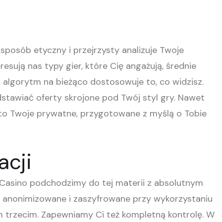
sposób etyczny i przejrzysty analizuje Twoje
esują nas typy gier, które Cię angażują, średnie
 algorytm na bieżąco dostosowuje to, co widzisz.
tawiać oferty skrojone pod Twój styl gry. Nawet
o to Twoje prywatne, przygotowane z myślą o Tobie
acji
 Casino podchodzimy do tej materii z absolutnym
są anonimizowane i zaszyfrowane przy wykorzystaniu
trzecim. Zapewniamy Ci też kompletną kontrolę. W