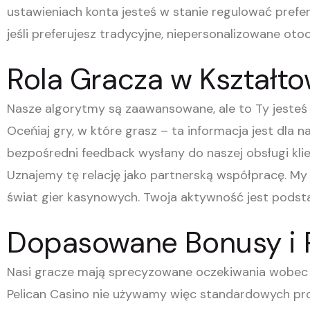
ustawieniach konta jesteś w stanie regulować prefer
jeśli preferujesz tradycyjne, niepersonalizowane oto
Rola Gracza w Kształt
Nasze algorytmy są zaawansowane, ale to Ty jesteś
Oceńiaj gry, w które grasz – ta informacja jest dla n
bezpośredni feedback wysłany do naszej obsługi klie
Uznajemy tę relację jako partnerską współpracę. My 
świat gier kasynowych. Twoja aktywność jest pods
Dopasowane Bonusy i P
Nasi gracze mają sprecyzowane oczekiwania wobec bo
Pelican Casino nie używamy więc standardowych pro