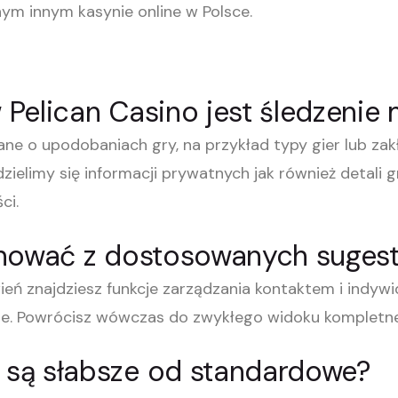
ym innym kasynie online w Polsce.
Pelican Casino jest śledzenie
ne o upodobaniach gry, na przykład typy gier lub zak
dzielimy się informacji prywatnych jak również deta
ci.
gnować z dostosowanych sugesti
 znajdziesz funkcje zarządzania kontaktem i indywid
je. Powrócisz wówczas do zwykłego widoku kompletnej
 są słabsze od standardowe?