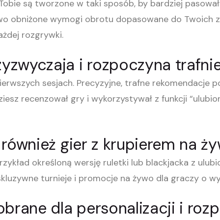
obie są tworzone w taki sposób, by bardziej pasował
dowo obniżone wymogi obrotu dopasowane do Twoich 
ażdej rozgrywki.
zyzwyczaja i rozpoczyna trafn
rwszych sesjach. Precyzyjne, trafne rekomendacje poja
iesz recenzował gry i wykorzystywał z funkcji “ulubio
 również gier z krupierem na ż
kład określoną wersję ruletki lub blackjacka z ulubio
kluzywne turnieje i promocje na żywo dla graczy o wy
rane dla personalizacji i ro