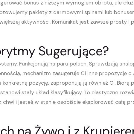
zasugerować bonus z niższym wymogiem obrotu, ale dłu
ygotowujemy pakiety z darmowymi spinami lub bonus
iększej aktywności. Komunikat jest zawsze prosty i p
gorytmy Sugerujące?
ystemy. Funkcjonują na paru polach. Sprawdzają analo
nością, mechanizm zasugeruje Ci inne propozycje o a
 konkretną pozycję, zaproponują ją również Ci. Biorą 
stanowi stały układ klasyfikujący. To elastyczne rozwi
k chwili jesteś w stanie osobiście eksplorować całą pr
ch na Żywo i z Krupier