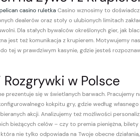
pelican casino ruletka
Casino wznosimy to doświadczeni
onych dealerów oraz stoły o ulubionych limitach zakł
uwolni. Dla stałych bywalców określonych gier, jak bla
żna jest też komunikacja z krupierem. Motywujemy n
 do tej w prawdziwym kasynie, gdzie jesteś rozpozn
j Rozgrywki w Polsce
ine prezentuje się w świetlanych barwach. Pracujemy
i konfigurowalnego kokpitu gry, gdzie według własnego
bieranych akcji. Analizujemy też możliwości personal
h bieżących celów – czy to premia pieniężna, bilety
która nie tylko odpowiada na Twoje obecne działania,