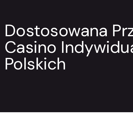
Dostosowana Prz
Casino Indywidua
Polskich