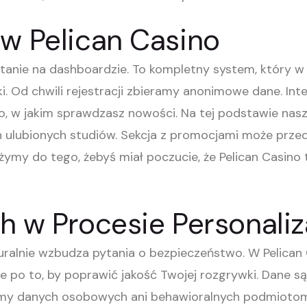
i w Pelican Casino
itanie na dashboardzie. To kompletny system, który w 
. Od chwili rejestracji zbieramy anonimowe dane. Inter
o, w jakim sprawdzasz nowości. Na tej podstawie nasz
lubionych studiów. Sekcja z promocjami może przeds
Dążymy do tego, żebyś miał poczucie, że Pelican Casin
 w Procesie Personaliz
uralnie wzbudza pytania o bezpieczeństwo. W Pelican
e po to, by poprawić jakość Twojej rozgrywki. Dane 
my danych osobowych ani behawioralnych podmiotom 