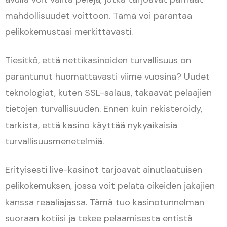
mahdollisuudet voittoon. Tämä voi parantaa
pelikokemustasi merkittävästi.
Tiesitkö, että nettikasinoiden turvallisuus on
parantunut huomattavasti viime vuosina? Uudet
teknologiat, kuten SSL-salaus, takaavat pelaajien
tietojen turvallisuuden. Ennen kuin rekisteröidy,
tarkista, että kasino käyttää nykyaikaisia
turvallisuusmenetelmiä.
Erityisesti live-kasinot tarjoavat ainutlaatuisen
pelikokemuksen, jossa voit pelata oikeiden jakajien
kanssa reaaliajassa. Tämä tuo kasinotunnelman
suoraan kotiisi ja tekee pelaamisesta entistä