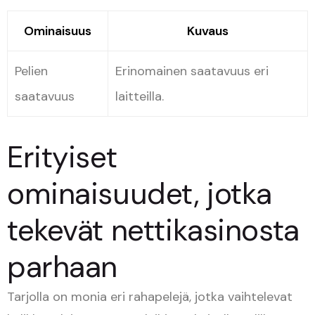
Ominaisuus
Kuvaus
Pelien
Erinomainen saatavuus eri
saatavuus
laitteilla.
Erityiset
ominaisuudet, jotka
tekevät nettikasinosta
parhaan
Tarjolla on monia eri rahapelejä, jotka vaihtelevat