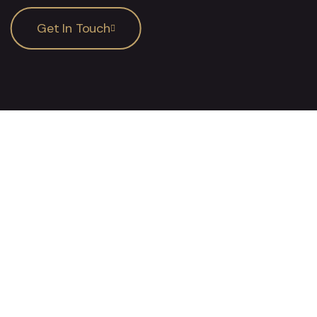
Get In Touch
Services
Pages
Media Training
About
Corporate PR & Branding
Masterclasses
Moderating & Hosting
Projects
Speaking
Event
Documentary Filmmaking
Contact
Go Global