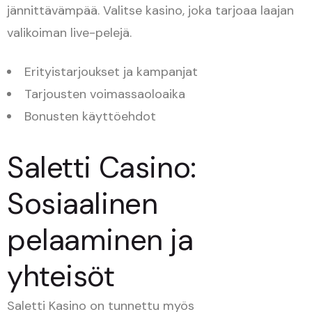
jännittävämpää. Valitse kasino, joka tarjoaa laajan
valikoiman live-pelejä.
Erityistarjoukset ja kampanjat
Tarjousten voimassaoloaika
Bonusten käyttöehdot
Saletti Casino:
Sosiaalinen
pelaaminen ja
yhteisöt
Saletti Kasino on tunnettu myös