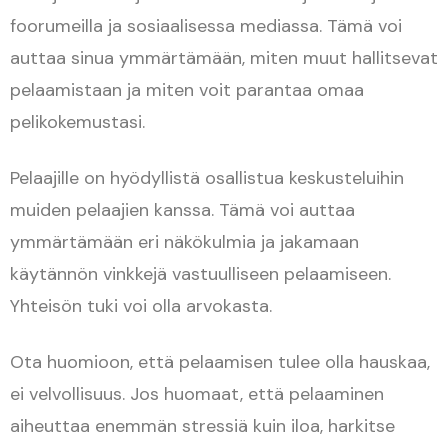
foorumeilla ja sosiaalisessa mediassa. Tämä voi
auttaa sinua ymmärtämään, miten muut hallitsevat
pelaamistaan ja miten voit parantaa omaa
pelikokemustasi.
Pelaajille on hyödyllistä osallistua keskusteluihin
muiden pelaajien kanssa. Tämä voi auttaa
ymmärtämään eri näkökulmia ja jakamaan
käytännön vinkkejä vastuulliseen pelaamiseen.
Yhteisön tuki voi olla arvokasta.
Ota huomioon, että pelaamisen tulee olla hauskaa,
ei velvollisuus. Jos huomaat, että pelaaminen
aiheuttaa enemmän stressiä kuin iloa, harkitse