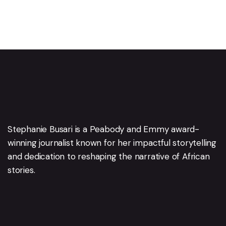
Stephanie Busari is a Peabody and Emmy award-
winning journalist known for her impactful storytelling
and dedication to reshaping the narrative of African
stories.