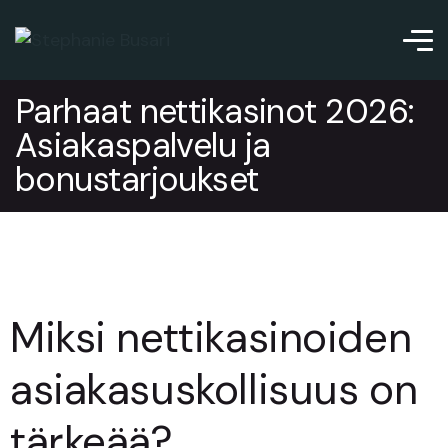
Parhaat nettikasinot 2026:
Asiakaspalvelu ja
bonustarjoukset
Miksi nettikasinoiden
asiakasuskollisuus on
tärkeää?