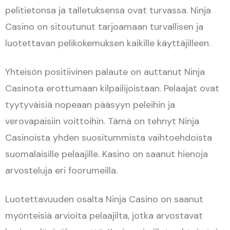
pelitietonsa ja talletuksensa ovat turvassa. Ninja
Casino on sitoutunut tarjoamaan turvallisen ja
luotettavan pelikokemuksen kaikille käyttäjilleen.
Yhteisön positiivinen palaute on auttanut Ninja
Casinota erottumaan kilpailijoistaan. Pelaajat ovat
tyytyväisiä nopeaan pääsyyn peleihin ja
verovapaisiin voittoihin. Tämä on tehnyt Ninja
Casinoista yhden suositummista vaihtoehdoista
suomalaisille pelaajille. Kasino on saanut hienoja
arvosteluja eri foorumeilla.
Luotettavuuden osalta Ninja Casino on saanut
myönteisiä arvioita pelaajilta, jotka arvostavat