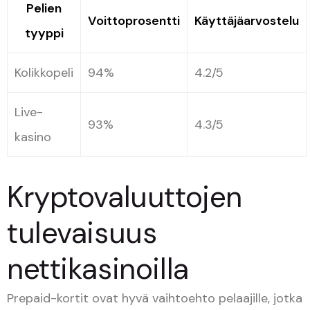
Pelien
Voittoprosentti
Käyttäjäarvostelu
tyyppi
Kolikkopeli
94%
4.2/5
Live-
93%
4.3/5
kasino
Kryptovaluuttojen
tulevaisuus
nettikasinoilla
Prepaid-kortit ovat hyvä vaihtoehto pelaajille, jotka