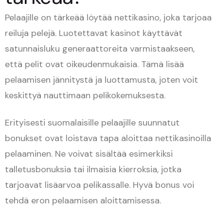
Pelaajille on tärkeää löytää nettikasino, joka tarjoaa
reiluja pelejä. Luotettavat kasinot käyttävät
satunnaisluku generaattoreita varmistaakseen,
että pelit ovat oikeudenmukaisia. Tämä lisää
pelaamisen jännitystä ja luottamusta, joten voit
keskittyä nauttimaan pelikokemuksesta.
Erityisesti suomalaisille pelaajille suunnatut
bonukset ovat loistava tapa aloittaa nettikasinoilla
pelaaminen. Ne voivat sisältää esimerkiksi
talletusbonuksia tai ilmaisia kierroksia, jotka
tarjoavat lisäarvoa pelikassalle. Hyvä bonus voi
tehdä eron pelaamisen aloittamisessa.