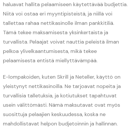
haluavat hallita pelaamiseen käytettävää budjettia.
Niitä voi ostaa eri myyntipisteistä, ja niillä voi
tallettaa rahaa nettikasinolle ilman pankkitiliä.
Tämä tekee maksamisesta yksinkertaista ja
turvallista. Pelaajat voivat nauttia peleistä ilman
pelkoa ylivelkaantumisesta, mikä tekee
pelaamisesta entistä miellyttävämpää.
E-lompakoiden, kuten Skrill ja Neteller, käyttö on
yleistynyt nettikasinoilla. Ne tarjoavat nopeita ja
turvallisia talletuksia, ja kotiutukset tapahtuvat
usein välittömästi. Nämä maksutavat ovat myös
suosittuja pelaajien keskuudessa, koska ne
mahdollistavat helpon budjetoinnin ja hallinnan.