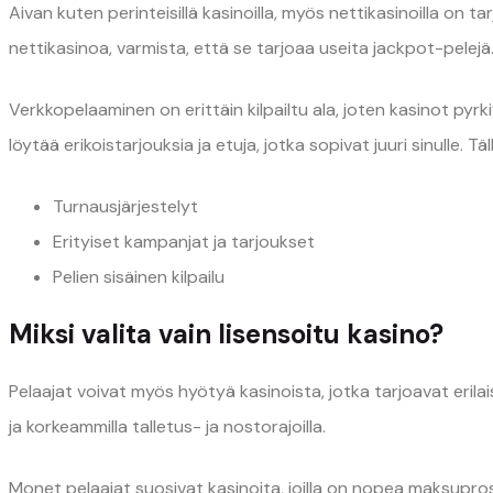
Aivan kuten perinteisillä kasinoilla, myös nettikasinoilla on tar
nettikasinoa, varmista, että se tarjoaa useita jackpot-pelejä
Verkkopelaaminen on erittäin kilpailtu ala, joten kasinot pyrki
löytää erikoistarjouksia ja etuja, jotka sopivat juuri sinulle. 
Turnausjärjestelyt
Erityiset kampanjat ja tarjoukset
Pelien sisäinen kilpailu
Miksi valita vain lisensoitu kasino?
Pelaajat voivat myös hyötyä kasinoista, jotka tarjoavat erilais
ja korkeammilla talletus- ja nostorajoilla.
Monet pelaajat suosivat kasinoita, joilla on nopea maksuprose