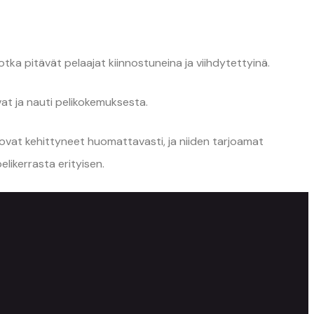
jotka pitävät pelaajat kiinnostuneina ja viihdytettyinä.
vat ja nauti pelikokemuksesta.
ovat kehittyneet huomattavasti, ja niiden tarjoamat
likerrasta erityisen.