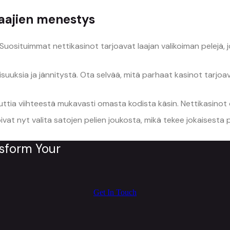
laajien menestys
. Suosituimmat nettikasinot tarjoavat laajan valikoiman pelejä, 
suuksia ja jännitystä. Ota selvää, mitä parhaat kasinot tarjoa
tia viihteestä mukavasti omasta kodista käsin. Nettikasinot 
vat nyt valita satojen pelien joukosta, mikä tekee jokaisesta pe
nsform Your
Get In Touch