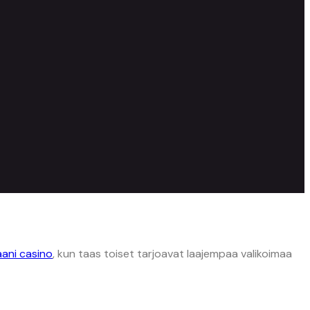
aani casino
, kun taas toiset tarjoavat laajempaa valikoimaa