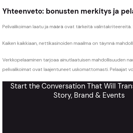
Yhteenveto: bonusten merkitys ja pe
Pelivalikoiman laatu ja määrä ovat tärkeitä valintakriteereitä
Kaiken kaikkiaan, nettikasinoiden maailma on täynnä mahdolli
Verkkopelaaminen tarjoaa ainutlaatuisen mahdollisuuden naut
pelivalikoimat ovat laajentuneet uskomattomasti. Pelaajat voi
Start the Conversation That Will Tra
Story, Brand & Events