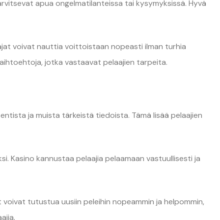
rvitsevat apua ongelmatilanteissa tai kysymyksissä. Hyvä
ajat voivat nauttia voittoistaan nopeasti ilman turhia
aihtoehtoja, jotka vastaavat pelaajien tarpeita.
ntista ja muista tärkeistä tiedoista. Tämä lisää pelaajien
si. Kasino kannustaa pelaajia pelaamaan vastuullisesti ja
at voivat tutustua uusiin peleihin nopeammin ja helpommin,
ajia.