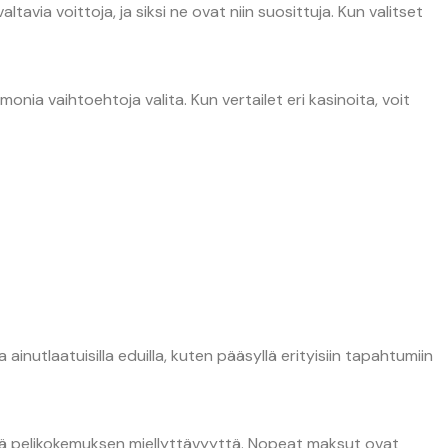
altavia voittoja, ja siksi ne ovat niin suosittuja. Kun valitset
onia vaihtoehtoja valita. Kun vertailet eri kasinoita, voit
ainutlaatuisilla eduilla, kuten pääsyllä erityisiin tapahtumiin
 lisää pelikokemuksen miellyttävyyttä. Nopeat maksut ovat