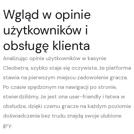
Wgląd w opinie
użytkowników i
obsługę klienta
Analizując opinie użytkowników w kasynie
Cleobetra, szybko staje się oczywiste, że platforma
stawia na pierwszym miejscu zadowolenie gracza.
Po czasie spędzonym na nawigacji po stronie,
stwierdziliśmy, że jest ona user-friendly i łatwa w
obsłudze, dzięki czemu gracze na każdym poziomie
doświadczenia bez trudu znajdą swoje ulubione
gry.