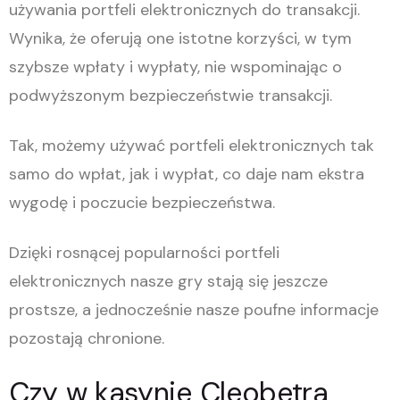
używania portfeli elektronicznych do transakcji.
Wynika, że oferują one istotne korzyści, w tym
szybsze wpłaty i wypłaty, nie wspominając o
podwyższonym bezpieczeństwie transakcji.
Tak, możemy używać portfeli elektronicznych tak
samo do wpłat, jak i wypłat, co daje nam ekstra
wygodę i poczucie bezpieczeństwa.
Dzięki rosnącej popularności portfeli
elektronicznych nasze gry stają się jeszcze
prostsze, a jednocześnie nasze poufne informacje
pozostają chronione.
Czy w kasynie Cleobetra