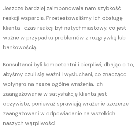
Jeszcze bardziej zaimponowała nam szybkość
reakcji wsparcia. Przetestowaliśmy ich obsługę
klienta i czas reakcji był natychmiastowy, co jest
ważne w przypadku problemów z rozgrywką lub
bankowością.
Konsultanci byli kompetentni i cierpliwi, dbając o to,
abyśmy czuli się ważni i wysłuchani, co znacząco
wpłynęło na nasze ogólne wrażenia. Ich
zaangażowanie w satysfakcję klienta jest
oczywiste, ponieważ sprawiają wrażenie szczerze
zaangażowani w odpowiadanie na wszelkich
naszych wątpliwości.