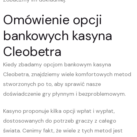
Omówienie opcji
bankowych kasyna
Cleobetra
Kiedy zbadamy opcjom bankowym kasyna
Cleobetra, znajdziemy wiele komfortowych metod
stworzonych po to, aby sprawić nasze
doświadczenie gry płynnym i bezproblemowym.
Kasyno proponuje kilka opcji wpłat i wypłat,
dostosowanych do potrzeb graczy z całego
świata. Cenimy fakt, że wiele z tych metod jest