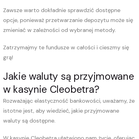
Zawsze warto dokładnie sprawdzić dostępne
opcje, ponieważ przetwarzanie depozytu może się
zmieniać w zależności od wybranej metody.
Zatrzymajmy te fundusze w całości i cieszmy się
grą!
Jakie waluty są przyjmowane
w kasynie Cleobetra?
Rozważając elastyczność bankowości, uważamy, że
istotne jest, aby wiedzieć, jakie przyjmowane
waluty są dostępne.
W kasynie Cleobetra ułatwiono nam życie, oferując