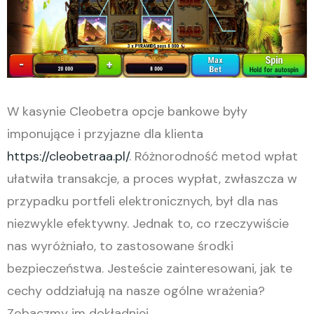
W kasynie Cleobetra opcje bankowe były
imponujące i przyjazne dla klienta
https://cleobetraa.pl/
. Różnorodność metod wpłat
ułatwiła transakcje, a proces wypłat, zwłaszcza w
przypadku portfeli elektronicznych, był dla nas
niezwykle efektywny. Jednak to, co rzeczywiście
nas wyróżniało, to zastosowane środki
bezpieczeństwa. Jesteście zainteresowani, jak te
cechy oddziałują na nasze ogólne wrażenia?
Zobaczmy im dokładniej.