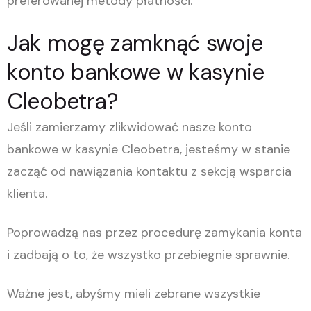
preferowanej metody płatności.
Jak mogę zamknąć swoje
konto bankowe w kasynie
Cleobetra?
Jeśli zamierzamy zlikwidować nasze konto
bankowe w kasynie Cleobetra, jesteśmy w stanie
zacząć od nawiązania kontaktu z sekcją wsparcia
klienta.
Poprowadzą nas przez procedurę zamykania konta
i zadbają o to, że wszystko przebiegnie sprawnie.
Ważne jest, abyśmy mieli zebrane wszystkie