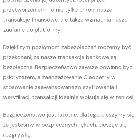
przetworzeniem. To nie tylko chroni nasze
transakcje finansowe, ale także wzmacnia nasze
zaufanie do platformy.
Dzięki tym poziomom zabezpieczeń możemy być
przekonani, że nasze transakcje bankowe są
bezpieczne. Bezpieczeństwo zawsze powinno być
priorytetem, a zaangażowanie Cleobetry w
stosowanie zaawansowanego szyfrowania i
weryfikacji transakcji idealnie wpisuje się w ten cel.
Bezpieczeństwo jest istotne, dlatego cieszymy się,
że jesteśmy w bezpiecznych rękach, ciesząc się
rozgrywką.