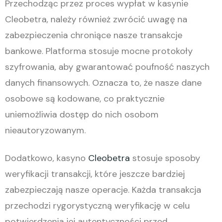
Przechodząc przez proces wypłat w kasynie
Cleobetra, należy również zwrócić uwagę na
zabezpieczenia chroniące nasze transakcje
bankowe. Platforma stosuje mocne protokoły
szyfrowania, aby gwarantować poufność naszych
danych finansowych. Oznacza to, że nasze dane
osobowe są kodowane, co praktycznie
uniemożliwia dostęp do nich osobom
nieautoryzowanym.
Dodatkowo, kasyno
Cleobetra
stosuje sposoby
weryfikacji transakcji, które jeszcze bardziej
zabezpieczają nasze operacje. Każda transakcja
przechodzi rygorystyczną weryfikację w celu
potwierdzenia jej autentyczności przed