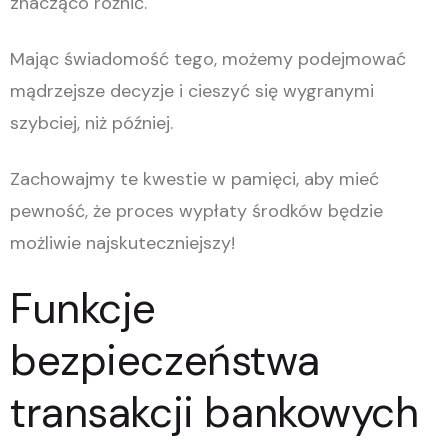
znacząco różnić.
Mając świadomość tego, możemy podejmować
mądrzejsze decyzje i cieszyć się wygranymi
szybciej, niż później.
Zachowajmy te kwestie w pamięci, aby mieć
pewność, że proces wypłaty środków będzie
możliwie najskuteczniejszy!
Funkcje
bezpieczeństwa
transakcji bankowych