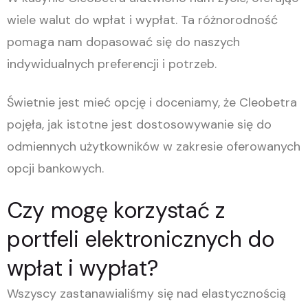
wiele walut do wpłat i wypłat. Ta różnorodność
pomaga nam dopasować się do naszych
indywidualnych preferencji i potrzeb.
Świetnie jest mieć opcję i doceniamy, że Cleobetra
pojęła, jak istotne jest dostosowywanie się do
odmiennych użytkowników w zakresie oferowanych
opcji bankowych.
Czy mogę korzystać z
portfeli elektronicznych do
wpłat i wypłat?
Wszyscy zastanawialiśmy się nad elastycznością