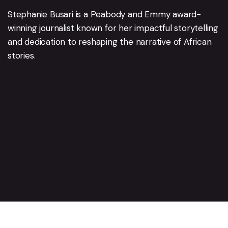
Stephanie Busari is a Peabody and Emmy award-
winning journalist known for her impactful storytelling
and dedication to reshaping the narrative of African
stories.
Services
Pages