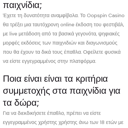
παιχνίδια;
Έχετε τη δυνατότητα αναμφίβολα. Το Oopspin Casino
θα τρέξει μια ταυτόχρονη online έκδοση του φεστιβάλ,
με live μετάδοση από τα βασικά γεγονότα, ψηφιακές
μορφές εκδόσεις των παιχνιδιών και διαγωνισμούς
που θα έχουν τα δικά τους έπαθλα. Οφείλετε φυσικά
να είστε εγγεγραμμένος στην πλατφόρμα.
Ποια είναι είναι τα κριτήρια
συμμετοχής στα παιχνίδια για
τα δώρα;
Για να διεκδικήσετε έπαθλο, πρέπει να είστε
εγγεγραμμένος χρήστης χρήστης άνω των 18 ετών με