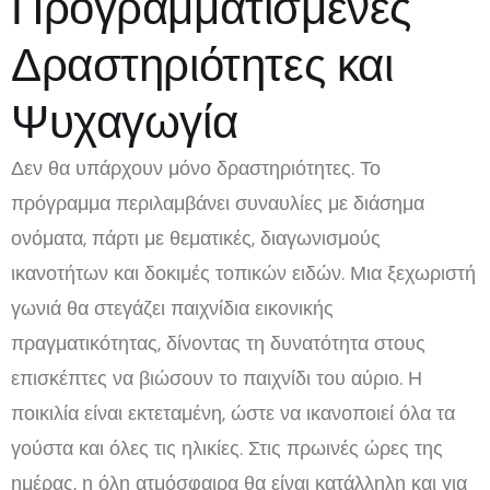
Προγραμματισμένες
Δραστηριότητες και
Ψυχαγωγία
Δεν θα υπάρχουν μόνο δραστηριότητες. Το
πρόγραμμα περιλαμβάνει συναυλίες με διάσημα
ονόματα, πάρτι με θεματικές, διαγωνισμούς
ικανοτήτων και δοκιμές τοπικών ειδών. Μια ξεχωριστή
γωνιά θα στεγάζει παιχνίδια εικονικής
πραγματικότητας, δίνοντας τη δυνατότητα στους
επισκέπτες να βιώσουν το παιχνίδι του αύριο. Η
ποικιλία είναι εκτεταμένη, ώστε να ικανοποιεί όλα τα
γούστα και όλες τις ηλικίες. Στις πρωινές ώρες της
ημέρας, η όλη ατμόσφαιρα θα είναι κατάλληλη και για