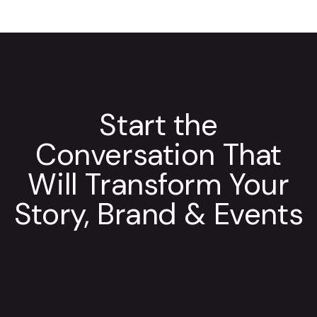
Start the
Conversation That
Will Transform Your
Story, Brand & Events