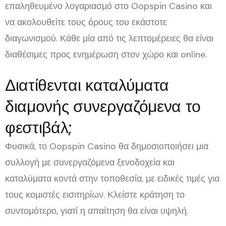
επαληθευμένο λογαριασμό στο Oopspin Casino και
να ακολουθείτε τους όρους του εκάστοτε
διαγωνισμού. Κάθε μία από τις λεπτομέρειες θα είναι
διαθέσιμες προς ενημέρωση στον χώρο και online.
Διατίθενται καταλύματα
διαμονής συνεργαζόμενα το
φεστιβάλ;
Φυσικά, το Oopspin Casino θα δημοσιοποιήσει μια
συλλογή με συνεργαζόμενα ξενοδοχεία και
καταλύματα κοντά στην τοποθεσία, με ειδικές τιμές για
τους κομιστές εισιτηρίων. Κλείστε κράτηση το
συντομότερο, γιατί η απαίτηση θα είναι υψηλή.