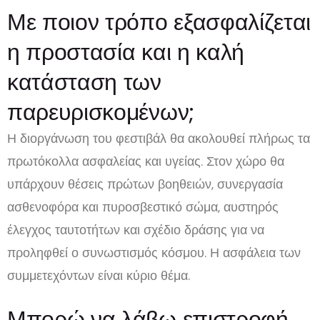
Με ποιον τρόπο εξασφαλίζεται
η προστασία και η καλή
κατάσταση των
παρευρισκομένων;
Η διοργάνωση του φεστιβάλ θα ακολουθεί πλήρως τα
πρωτόκολλα ασφαλείας και υγείας. Στον χώρο θα
υπάρχουν θέσεις πρώτων βοηθειών, συνεργασία
ασθενοφόρα και πυροσβεστικό σώμα, αυστηρός
έλεγχος ταυτοτήτων και σχέδιο δράσης για να
προληφθεί ο συνωστισμός κόσμου. Η ασφάλεια των
συμμετεχόντων είναι κύριο θέμα.
Μπορώ να λάβω επιστροφή