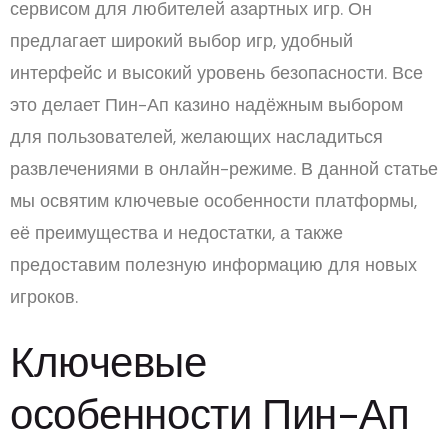
сервисом для любителей азартных игр. Он
предлагает широкий выбор игр, удобный
интерфейс и высокий уровень безопасности. Все
это делает Пин-Ап казино надёжным выбором
для пользователей, желающих насладиться
развлечениями в онлайн-режиме. В данной статье
мы освятим ключевые особенности платформы,
её преимущества и недостатки, а также
предоставим полезную информацию для новых
игроков.
Ключевые
особенности Пин-Ап