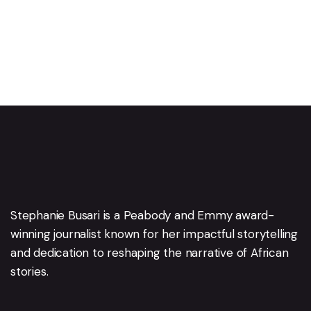
Stephanie Busari is a Peabody and Emmy award-
winning journalist known for her impactful storytelling
and dedication to reshaping the narrative of African
stories.