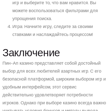
игр и выберите то, что вам нравится. Вы
можете воспользоваться фильтрами для
упрощения поиска.
Игра: Начните игру, следите за своими
ставками и наслаждайтесь процессом!
Заключение
Пин-Ап казино представляет собой достойный
выбор для всех любителей азартных игр. С его
безопасной платформой, широким выбором игр и
удобным интерфейсом, этот сервис
действительно удовлетворяет потребности
игроков. Однако при выборе казино всегда важно
учитывать условия бонусов и методы вывода