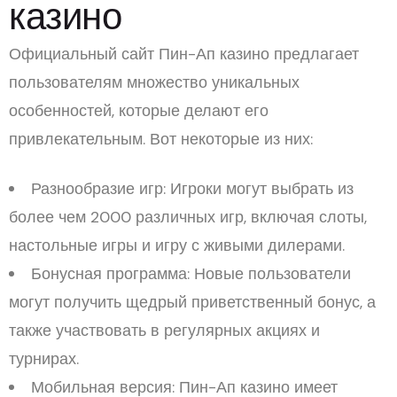
казино
Официальный сайт Пин-Ап казино предлагает
пользователям множество уникальных
особенностей, которые делают его
привлекательным. Вот некоторые из них:
Разнообразие игр: Игроки могут выбрать из
более чем 2000 различных игр, включая слоты,
настольные игры и игру с живыми дилерами.
Бонусная программа: Новые пользователи
могут получить щедрый приветственный бонус, а
также участвовать в регулярных акциях и
турнирах.
Мобильная версия: Пин-Ап казино имеет