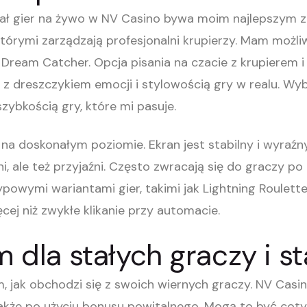
ał gier na żywo w NV Casino bywa moim najlepszym z
órymi zarządzają profesjonalni krupierzy. Mam możliw
b Dream Catcher. Opcja pisania na czacie z krupierem
 z dreszczykiem emocji i stylowością gry w realu. Wyb
ybkością gry, które mi pasuje.
a doskonałym poziomie. Ekran jest stabilny i wyraźny,
ni, ale też przyjaźni. Często zwracają się do graczy p
ypowymi wariantami gier, takimi jak Lightning Roulett
ej niż zwykłe klikanie przy automacie.
 dla stałych graczy i s
jak obchodzi się z swoich wiernych graczy. NV Casin
kże po użyciu bonusu powitalnego. Mogą to być cotyg