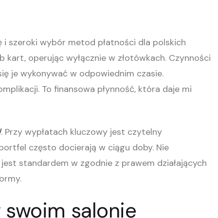
 i szeroki wybór metod płatności dla polskich
b kart, operując wyłącznie w złotówkach. Czynności
a się je wykonywać w odpowiednim czasie.
plikacji. To finansowa płynność, która daje mi
/
. Przy wypłatach kluczowy jest czytelny
ortfel często docierają w ciągu doby. Nie
o jest standardem w zgodnie z prawem działających
formy.
 swoim salonie