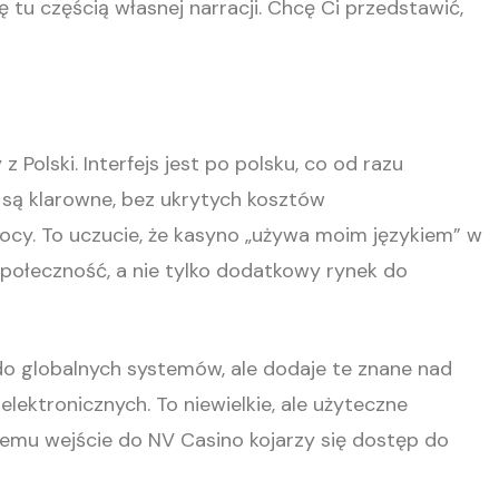
 tu częścią własnej narracji. Chcę Ci przedstawić,
Polski. Interfejs jest po polsku, co od razu
y są klarowne, bez ukrytych kosztów
ocy. To uczucie, że kasyno „używa moim językiem” w
społeczność, a nie tylko dodatkowy rynek do
do globalnych systemów, ale dodaje te znane nad
ektronicznych. To niewielkie, ale użyteczne
i temu wejście do NV Casino kojarzy się dostęp do