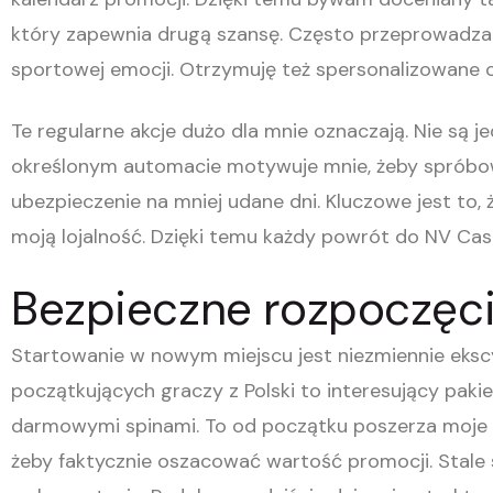
który zapewnia drugą szansę. Często przeprowadza si
sportowej emocji. Otrzymuję też spersonalizowane 
Te regularne akcje dużo dla mnie oznaczają. Nie są
określonym automacie motywuje mnie, żeby spróbow
ubezpieczenie na mniej udane dni. Kluczowe jest to,
moją lojalność. Dzięki temu każdy powrót do NV Casi
Bezpieczne rozpoczęci
Startowanie w nowym miejscu jest niezmiennie ekscy
początkujących graczy z Polski to interesujący pak
darmowymi spinami. To od początku poszerza moje s
żeby faktycznie oszacować wartość promocji. Stale 