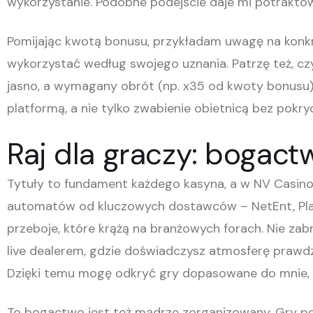
wykorzystanie. Podobne podejście daje mi potraktowa
Pomijając kwotą bonusu, przykładam uwagę na konkr
wykorzystać według swojego uznania. Patrzę też, cz
jasno, a wymagany obrót (np. x35 od kwoty bonusu)
platformą, a nie tylko zwabienie obietnicą bez pokryc
Raj dla graczy: bogact
Tytuły to fundament każdego kasyna, a w NV Casino d
automatów od kluczowych dostawców – NetEnt, Play’
przeboje, które krążą na branżowych forach. Nie zab
live dealerem, gdzie doświadczysz atmosferę prawdz
Dzięki temu mogę odkryć gry dopasowane do mnie, 
To bogactwo jest też mądrze zorganizowany. Gry p