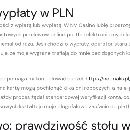
 wypłaty w PLN
ści z wpłatą lub wypłatą. W NV Casino lubię prostotę
towych przelewów online, portfeli elektronicznych lu
iemal od razu. Jeśli chodzi o wypłaty, operator star
e, że moje wygrane trafiają do mnie bez zbędnych kom
, co pomaga mi kontrolować budżet
https://netmaks.pl
a kartę mogą pochłonąć kilka dni roboczych, a na e-p
Każdy proces żądał standardowej weryfikacji konta, c
nsowych kształtuje moje długofalowe zaufanie do plat
wo: prawdziwość stołu w