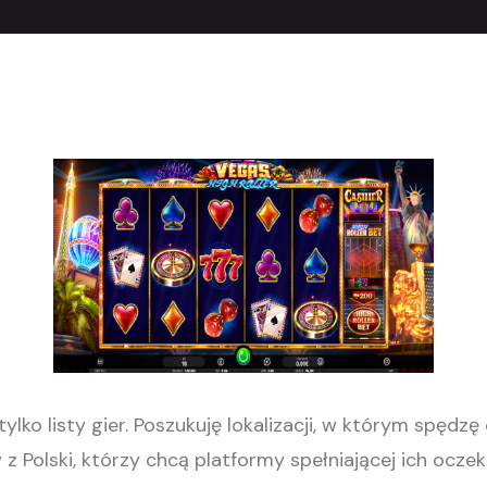
ylko listy gier. Poszukuję lokalizacji, w którym spędz
 Polski, którzy chcą platformy spełniającej ich oczeki