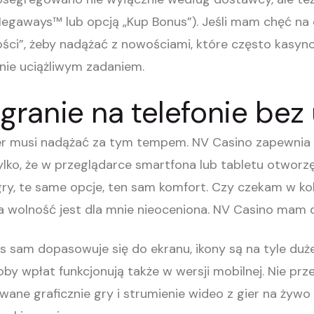
Megaways™ lub opcją „Kup Bonus”). Jeśli mam chęć na 
wości”, żeby nadążać z nowościami, które często kasy
 nie uciążliwym zadaniem.
 granie na telefonie bez
ier musi nadążać za tym tempem. NV Casino zapewnia
, że w przeglądarce smartfona lub tabletu otworzę 
y, te same opcje, ten sam komfort. Czy czekam w kole
Ta wolność jest dla mnie nieoceniona. NV Casino mam 
sam dopasowuje się do ekranu, ikony są na tyle duże,
oby wpłat funkcjonują także w wersji mobilnej. Nie prz
e graficznie gry i strumienie wideo z gier na żywo dz