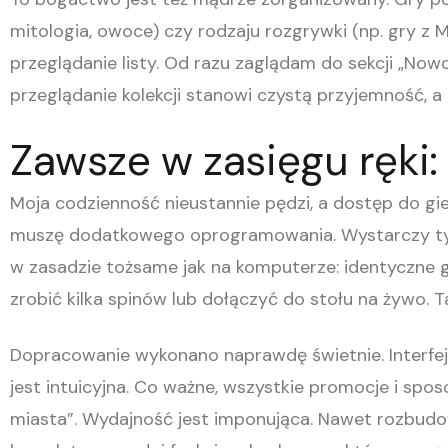
mitologia, owoce) czy rodzaju rozgrywki (np. gry z 
przeglądanie listy. Od razu zaglądam do sekcji „No
przeglądanie kolekcji stanowi czystą przyjemność, a
Zawsze w zasięgu ręki:
Moja codzienność nieustannie pędzi, a dostęp do g
muszę dodatkowego oprogramowania. Wystarczy tylko
w zasadzie tożsame jak na komputerze: identyczne gr
zrobić kilka spinów lub dołączyć do stołu na żywo. 
Dopracowanie wykonano naprawdę świetnie. Interfejs 
jest intuicyjna. Co ważne, wszystkie promocje i spos
miasta”. Wydajność jest imponująca. Nawet rozbudowan