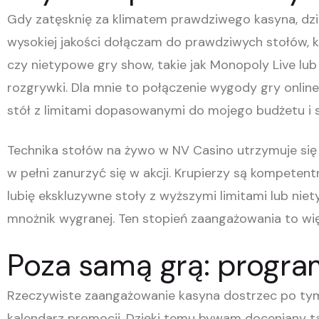
Gdy zatęsknię za klimatem prawdziwego kasyna, dzi
wysokiej jakości dołączam do prawdziwych stołów, kt
czy nietypowe gry show, takie jak Monopoly Live lu
rozgrywki. Dla mnie to połączenie wygody gry online
stół z limitami dopasowanymi do mojego budżetu i sz
Technika stołów na żywo w NV Casino utrzymuje się n
w pełni zanurzyć się w akcji. Krupierzy są kompetent
lubię ekskluzywne stoły z wyższymi limitami lub niet
mnożnik wygranej. Ten stopień zaangażowania to więc
Poza samą grą: program
Rzeczywiste zaangażowanie kasyna dostrzec po tym, 
kalendarz promocji. Dzięki temu bywam doceniany ta