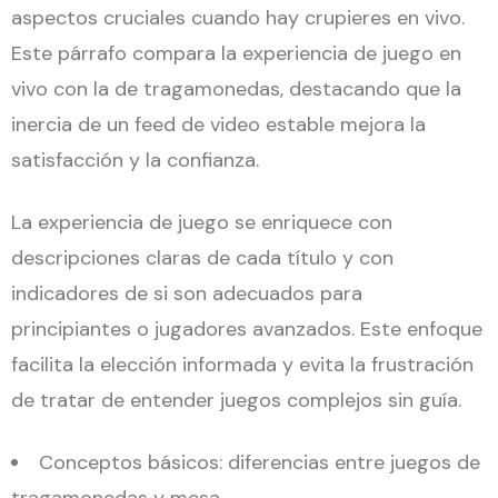
aspectos cruciales cuando hay crupieres en vivo.
Este párrafo compara la experiencia de juego en
vivo con la de tragamonedas, destacando que la
inercia de un feed de video estable mejora la
satisfacción y la confianza.
La experiencia de juego se enriquece con
descripciones claras de cada título y con
indicadores de si son adecuados para
principiantes o jugadores avanzados. Este enfoque
facilita la elección informada y evita la frustración
de tratar de entender juegos complejos sin guía.
Conceptos básicos: diferencias entre juegos de