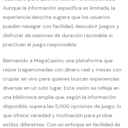
Aunque la información específica es limitada, la
experiencia descrita sugiere que los usuarios
pueden navegar con facilidad, descubrir juegos y
disfrutar de sesiones de duración razonable si
practican el juego responsable.
Bienvenido a MegaCasino, una plataforma que
reúne tragamonedas con dinero real y mesas con
crupier en vivo para quienes buscan experiencias
diversas en un solo lugar. Esta visión se refleja en
una biblioteca amplia que, según la información
disponible, supera las 5,000 opciones de juego, lo
que ofrece variedad y motivación para probar
estilos diferentes. Con un enfoque en facilidad de