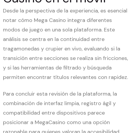
Desde la perspectiva de la experiencia, es esencial
notar cómo Mega Casino integra diferentes
modos de juego en una sola plataforma. Este
análisis se centra en la continuidad entre
tragamonedas y crupier en vivo, evaluando si la
transición entre secciones se realiza sin fricciones,
y si las herramientas de filtrado y búsqueda
permiten encontrar títulos relevantes con rapidez.
Para concluir esta revisión de la plataforma, la
combinación de interfaz limpia, registro ágil y
compatibilidad entre dispositivos parece
posicionar a MegaCasino como una opción
razonable para quienes valoran la accesibilidad.