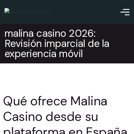
malina casino 2026:
Revisión imparcial de la
experiencia móvil
Qué ofrece Malina
Casino desde su
plataforma en España