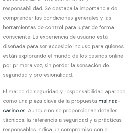
responsabilidad. Se destaca la importancia de
comprender las condiciones generales y las
herramientas de control para jugar de forma
consciente. La experiencia de usuario está
diseñada para ser accesible incluso para quienes
están explorando el mundo de los casinos online
por primera vez, sin perder la sensación de
seguridad y profesionalidad.
El marco de seguridad y responsabilidad aparece
como una pieza clave de la propuesta
malinaa-
casino.es
. Aunque no se proporcionan detalles
técnicos, la referencia a seguridad y a prácticas
responsables indica un compromiso con el