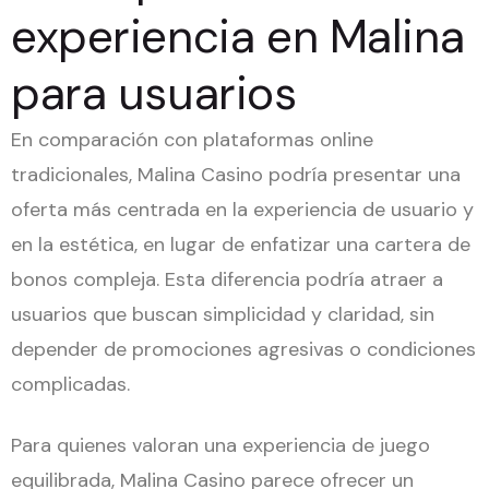
experiencia en Malina
para usuarios
En comparación con plataformas online
tradicionales, Malina Casino podría presentar una
oferta más centrada en la experiencia de usuario y
en la estética, en lugar de enfatizar una cartera de
bonos compleja. Esta diferencia podría atraer a
usuarios que buscan simplicidad y claridad, sin
depender de promociones agresivas o condiciones
complicadas.
Para quienes valoran una experiencia de juego
equilibrada, Malina Casino parece ofrecer un