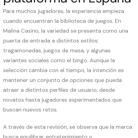
Para muchos jugadores, la experiencia empieza
cuando encuentran la biblioteca de juegos. En
Malina Casino, la variedad se presenta como una
puerta de entrada a distintos estilos:
tragamonedas, juegos de mesa, y algunas
variantes sociales como el bingo. Aunque la
selección cambia con el tiempo, la intención es
mantener un conjunto de opciones que pueda
atraer a distintos perfiles de usuario, desde
novatos hasta jugadores experimentados que
buscan nuevos retos.
A través de esta revisión, se observa que la marca
busca equilibrar entretenimiento y