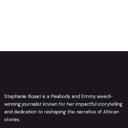
Stephanie Busari is a Peabody and Emmy award-
winning journalist known for her impactful storytelling
and dedication to reshaping the narrative of African
stories.