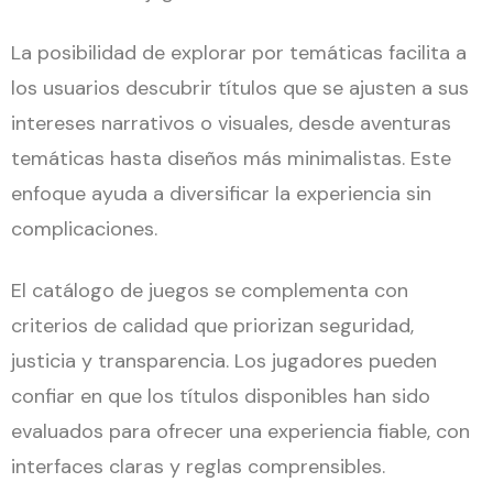
La posibilidad de explorar por temáticas facilita a
los usuarios descubrir títulos que se ajusten a sus
intereses narrativos o visuales, desde aventuras
temáticas hasta diseños más minimalistas. Este
enfoque ayuda a diversificar la experiencia sin
complicaciones.
El catálogo de juegos se complementa con
criterios de calidad que priorizan seguridad,
justicia y transparencia. Los jugadores pueden
confiar en que los títulos disponibles han sido
evaluados para ofrecer una experiencia fiable, con
interfaces claras y reglas comprensibles.