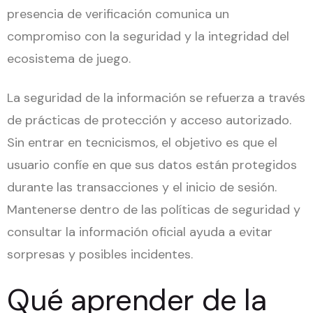
presencia de verificación comunica un
compromiso con la seguridad y la integridad del
ecosistema de juego.
La seguridad de la información se refuerza a través
de prácticas de protección y acceso autorizado.
Sin entrar en tecnicismos, el objetivo es que el
usuario confíe en que sus datos están protegidos
durante las transacciones y el inicio de sesión.
Mantenerse dentro de las políticas de seguridad y
consultar la información oficial ayuda a evitar
sorpresas y posibles incidentes.
Qué aprender de la