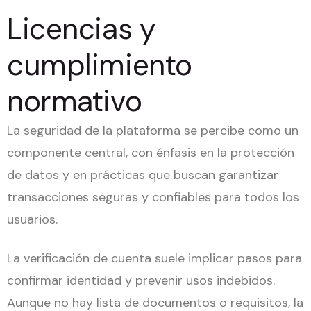
Licencias y
cumplimiento
normativo
La seguridad de la plataforma se percibe como un
componente central, con énfasis en la protección
de datos y en prácticas que buscan garantizar
transacciones seguras y confiables para todos los
usuarios.
La verificación de cuenta suele implicar pasos para
confirmar identidad y prevenir usos indebidos.
Aunque no hay lista de documentos o requisitos, la