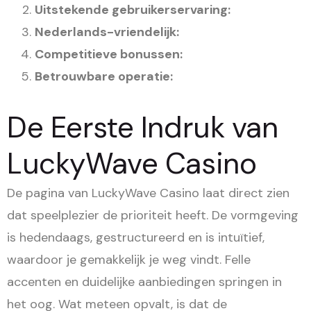
Uitstekende gebruikerservaring:
Nederlands-vriendelijk:
Competitieve bonussen:
Betrouwbare operatie:
De Eerste Indruk van
LuckyWave Casino
De pagina van LuckyWave Casino laat direct zien
dat speelplezier de prioriteit heeft. De vormgeving
is hedendaags, gestructureerd en is intuïtief,
waardoor je gemakkelijk je weg vindt. Felle
accenten en duidelijke aanbiedingen springen in
het oog. Wat meteen opvalt, is dat de