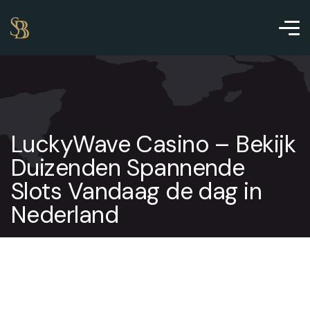
LuckyWave Casino – Bekijk
Duizenden Spannende
Slots Vandaag de dag in
Nederland