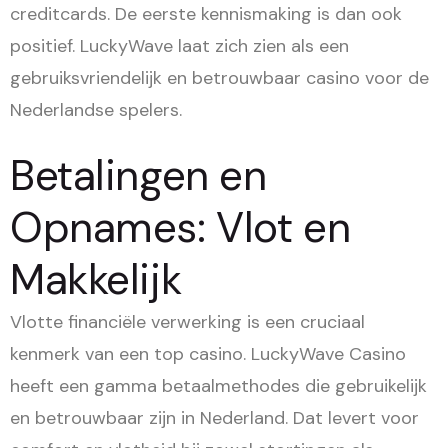
creditcards. De eerste kennismaking is dan ook
positief. LuckyWave laat zich zien als een
gebruiksvriendelijk en betrouwbaar casino voor de
Nederlandse spelers.
Betalingen en
Opnames: Vlot en
Makkelijk
Vlotte financiële verwerking is een cruciaal
kenmerk van een top casino. LuckyWave Casino
heeft een gamma betaalmethodes die gebruikelijk
en betrouwbaar zijn in Nederland. Dat levert voor