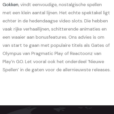
Gokken
, vindt eenvoudige, nostalgische spellen
met een klein aantal lijnen. Het echte spektakel ligt
echter in de hedendaagse video slots. Die hebben
vaak rijke verhaallijnen, schitterende animaties en
een waaier aan bonusfeatures. Ons advies is om
van start te gaan met populaire titels als Gates of
Olympus van Pragmatic Play of Reactoonz van
Play’n GO. Let vooral ook het onderdeel ‘Nieuwe
Spellen’ in de gaten voor de allernieuwste releases.