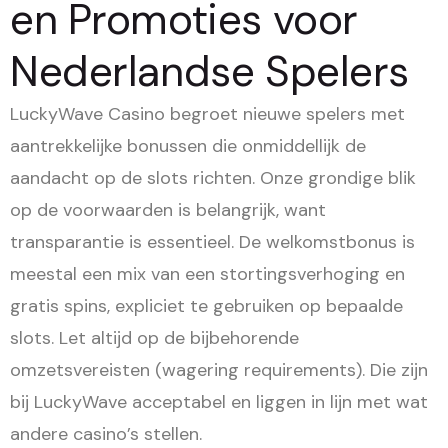
en Promoties voor
Nederlandse Spelers
LuckyWave Casino begroet nieuwe spelers met
aantrekkelijke bonussen die onmiddellijk de
aandacht op de slots richten. Onze grondige blik
op de voorwaarden is belangrijk, want
transparantie is essentieel. De welkomstbonus is
meestal een mix van een stortingsverhoging en
gratis spins, expliciet te gebruiken op bepaalde
slots. Let altijd op de bijbehorende
omzetsvereisten (wagering requirements). Die zijn
bij LuckyWave acceptabel en liggen in lijn met wat
andere casino’s stellen.