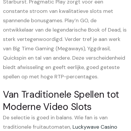
Starburst. Pragmatic Play zorgt voor een
constante stroom van kwalitatieve slots met
spannende bonusgames. Play’n GO, de
ontwikkelaar van de legendarische Book of Dead, is
sterk vertegenwoordigd. Verder tref je aan werk
van Big Time Gaming (Megaways), Yggdrasil,
Quickspin en tal van andere. Deze verscheidenheid
biedt afwisseling en geeft eerlijke, goed geteste
spellen op met hoge RTP-percentages.
Van Traditionele Spellen tot
Moderne Video Slots
De selectie is goed in balans. Wie fan is van
traditionele fruitautomaten,
Luckywave Casino