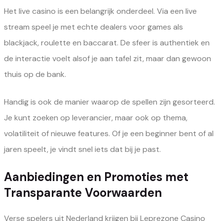
Het live casino is een belangrijk onderdeel. Via een live
stream speel je met echte dealers voor games als
blackjack, roulette en baccarat. De sfeer is authentiek en
de interactie voelt alsof je aan tafel zit, maar dan gewoon
thuis op de bank.
Handig is ook de manier waarop de spellen zijn gesorteerd.
Je kunt zoeken op leverancier, maar ook op thema,
volatiliteit of nieuwe features. Of je een beginner bent of al
jaren speelt, je vindt snel iets dat bij je past.
Aanbiedingen en Promoties met
Transparante Voorwaarden
Verse spelers uit Nederland krijgen bij Leprezone Casino