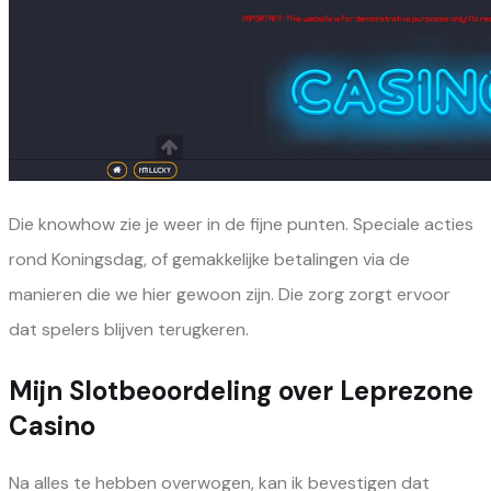
Die knowhow zie je weer in de fijne punten. Speciale acties
rond Koningsdag, of gemakkelijke betalingen via de
manieren die we hier gewoon zijn. Die zorg zorgt ervoor
dat spelers blijven terugkeren.
Mijn Slotbeoordeling over Leprezone
Casino
Na alles te hebben overwogen, kan ik bevestigen dat