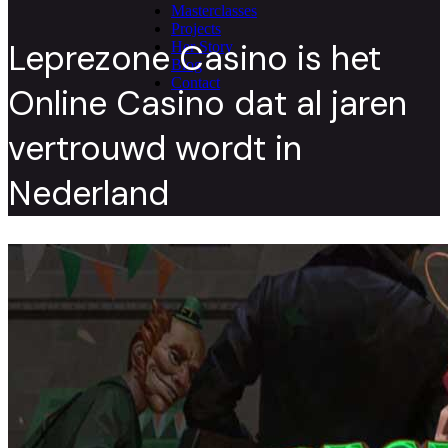
Masterclasses
Projects
Leprezone Casino is het
Her Story
Blog
Contact
Online Casino dat al jaren
vertrouwd wordt in
Nederland