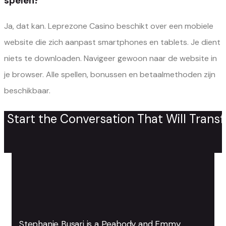
spelen?
Ja, dat kan. Leprezone Casino beschikt over een mobiele
website die zich aanpast smartphones en tablets. Je dient
niets te downloaden. Navigeer gewoon naar de website in
je browser. Alle spellen, bonussen en betaalmethoden zijn
beschikbaar.
Start the Conversation That Will Trans
Stephanie Busari is a Peabody and Emmy