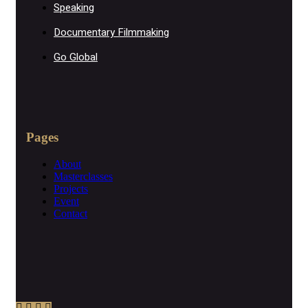
Speaking
Documentary Filmmaking
Go Global
Pages
About
Masterclasses
Projects
Event
Contact