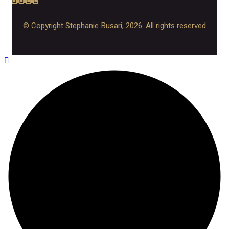
© Copyright Stephanie Busari, 2026. All rights reserved