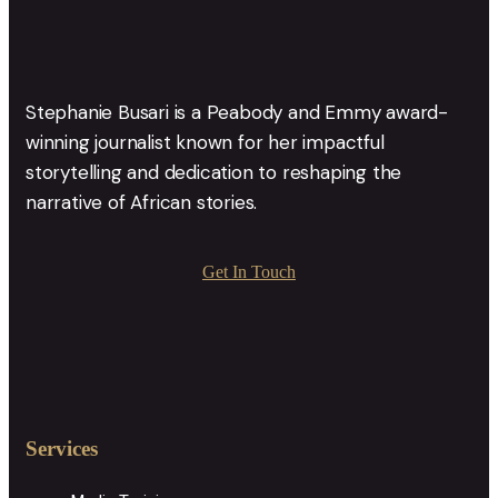
Stephanie Busari is a Peabody and Emmy award-
winning journalist known for her impactful
storytelling and dedication to reshaping the
narrative of African stories.
Get In Touch
Services