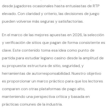
desde jugadores ocasionales hasta entusiastas de RTP
elevado. Con claridad y criterio, las decisiones de juego
pueden volverse más seguras y satisfactorias.
En el marco de las mejores apuestas en 2026, la selección
y verificación de sitios que pagan de forma consistente es
clave. Este contenido toma esa idea como punto de
partida para estudiar legiano casino desde la amplitud de
su propuesta: estructura de sitio, seguridad, y
herramientas de autorresponsabilidad. Nuestro objetivo
es proporcionar un marco práctico para que los lectores
comparen con otras plataformas de pago alto,
manteniendo una perspectiva crítica y basada en
prácticas comunes de la industria.