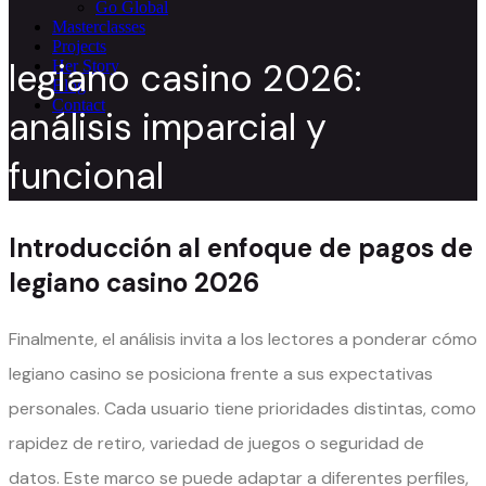
Go Global
Masterclasses
Projects
legiano casino 2026:
Her Story
Blog
Contact
análisis imparcial y
funcional
Introducción al enfoque de pagos de
legiano casino 2026
Finalmente, el análisis invita a los lectores a ponderar cómo
legiano casino se posiciona frente a sus expectativas
personales. Cada usuario tiene prioridades distintas, como
rapidez de retiro, variedad de juegos o seguridad de
datos. Este marco se puede adaptar a diferentes perfiles,