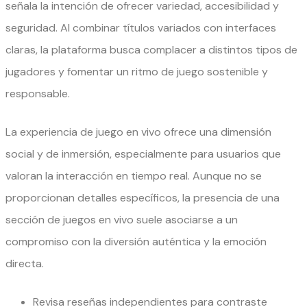
señala la intención de ofrecer variedad, accesibilidad y
seguridad. Al combinar títulos variados con interfaces
claras, la plataforma busca complacer a distintos tipos de
jugadores y fomentar un ritmo de juego sostenible y
responsable.
La experiencia de juego en vivo ofrece una dimensión
social y de inmersión, especialmente para usuarios que
valoran la interacción en tiempo real. Aunque no se
proporcionan detalles específicos, la presencia de una
sección de juegos en vivo suele asociarse a un
compromiso con la diversión auténtica y la emoción
directa.
Revisa reseñas independientes para contraste