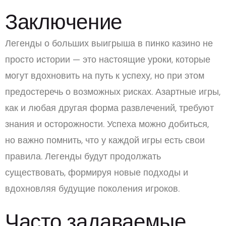
Заключение
Легенды о больших выигрыша в пинко казино не
просто истории — это настоящие уроки, которые
могут вдохновить на путь к успеху, но при этом
предостеречь о возможных рисках. Азартные игры,
как и любая другая форма развлечений, требуют
знания и осторожности. Успеха можно добиться,
но важно помнить, что у каждой игры есть свои
правила. Легенды будут продолжать
существовать, формируя новые подходы и
вдохновляя будущие поколения игроков.
Часто задаваемые