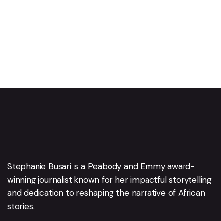
Stephanie Busari is a Peabody and Emmy award-
winning journalist known for her impactful storytelling
and dedication to reshaping the narrative of African
stories.