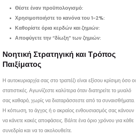
Θέστε έναν προϋπολογισμό:
Χρησιμοποιήστε το κανόνα του 1-2%:
Καθορίστε όρια κερδών και ζημιών:
Αποφύγετε την “δίωξη” των ζημιών:
Νοητική Στρατηγική και Τρόπος
Παιξίματος
Η αυτοκυριαρχία σας στο τραπέζι είναι εξίσου κρίσιμη όσο οι
στατιστικές. Αγωνίζεστε καλύτερα όταν διατηρείτε το μυαλό
σας καθαρό, χωρίς να διαταράσσεστε από τα συναισθήματα.
Η κόπωση, το άγχος ή ο ακραίος ενθουσιασμός σας κάνουν
να κάνετε κακές αποφάσεις. Βάλτε ένα όριο χρόνου για κάθε
συνεδρία και να το ακολουθείτε.