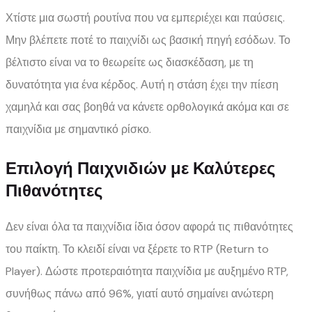
Χτίστε μια σωστή ρουτίνα που να εμπεριέχει και παύσεις.
Μην βλέπετε ποτέ το παιχνίδι ως βασική πηγή εσόδων. Το
βέλτιστο είναι να το θεωρείτε ως διασκέδαση, με τη
δυνατότητα για ένα κέρδος. Αυτή η στάση έχει την πίεση
χαμηλά και σας βοηθά να κάνετε ορθολογικά ακόμα και σε
παιχνίδια με σημαντικό ρίσκο.
Επιλογή Παιχνιδιών με Καλύτερες
Πιθανότητες
Δεν είναι όλα τα παιχνίδια ίδια όσον αφορά τις πιθανότητες
του παίκτη. Το κλειδί είναι να ξέρετε το RTP (Return to
Player). Δώστε προτεραιότητα παιχνίδια με αυξημένο RTP,
συνήθως πάνω από 96%, γιατί αυτό σημαίνει ανώτερη