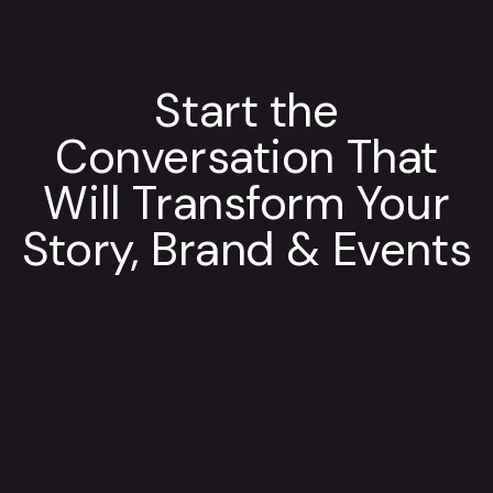
Start the
Conversation That
Will Transform Your
Story, Brand & Events