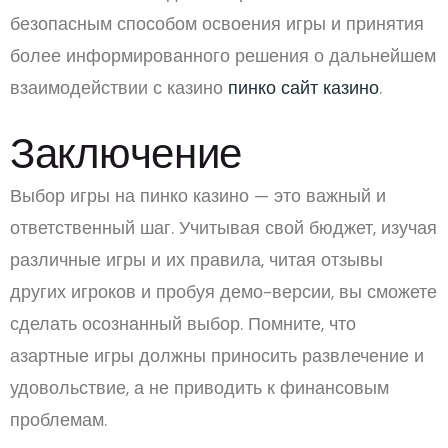
безопасным способом освоения игры и принятия
более информированного решения о дальнейшем
взаимодействии с казино
пинко сайт казино
.
Заключение
Выбор игры на пинко казино — это важный и
ответственный шаг. Учитывая свой бюджет, изучая
различные игры и их правила, читая отзывы
других игроков и пробуя демо-версии, вы сможете
сделать осознанный выбор. Помните, что
азартные игры должны приносить развлечение и
удовольствие, а не приводить к финансовым
проблемам.