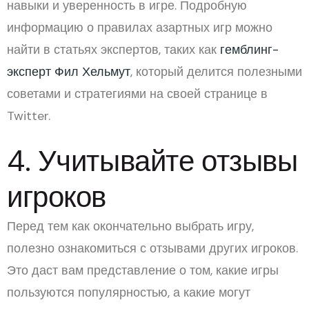
навыки и уверенность в игре. Подробную
информацию о правилах азартных игр можно
найти в статьях экспертов, таких как
гемблинг-
эксперт Фил Хельмут
, который делится полезными
советами и стратегиями на своей странице в
Twitter.
4. Учитывайте отзывы
игроков
Перед тем как окончательно выбрать игру,
полезно ознакомиться с отзывами других игроков.
Это даст вам представление о том, какие игры
пользуются популярностью, а какие могут