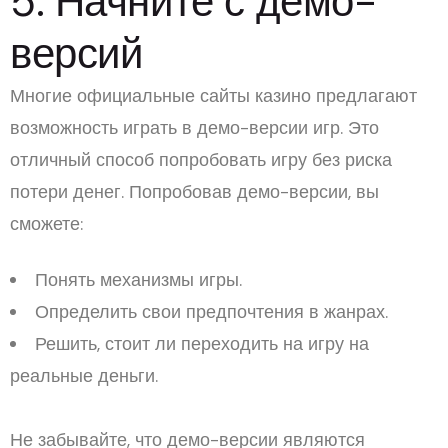
5. Начните с демо-
версий
Многие официальные сайты казино предлагают
возможность играть в демо-версии игр. Это
отличный способ попробовать игру без риска
потери денег. Попробовав демо-версии, вы
сможете:
Понять механизмы игры.
Определить свои предпочтения в жанрах.
Решить, стоит ли переходить на игру на
реальные деньги.
Не забывайте, что демо-версии являются