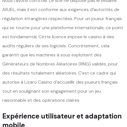
Nous l’avons contrôlé. Le site ne dispose pas le sésame
ARJEL, mais il est conforme aux exigences d’autorités de
régulation étrangères respectées. Pour un joueur français
qui se tourne pour une plateforme internationale, ce point
est fondamental. Cette licence impose le casino à des
audits réguliers de ses logiciels. Concrètement, cela
garantit que les machines à sous exploitent des
Générateurs de Nombres Aléatoires (RNG) validés, pour
des résultats totalement aléatoires. C’est ce cadre qui
autorise à Lizaro Casino d’accueillir des joueurs français
tout en soulignant son engagement pour un jeu
raisonnable et des opérations claires.
Expérience utilisateur et adaptation
mobile