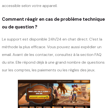
accessible selon votre appareil.
Comment réagir en cas de problème technique
ou de question ?
Le support est disponible 24h/24 en chat direct. C’est la
méthode la plus efficace. Vous pouvez aussi expédier un
email. Avant de les contacter, consultez à la section FAQ
du site. Elle répond déjà à une grand nombre de questions
sur les comptes, les paiements ou les règles des jeux.