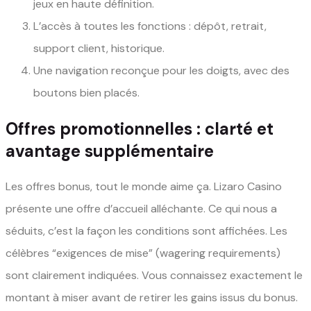
jeux en haute définition.
L’accès à toutes les fonctions : dépôt, retrait,
support client, historique.
Une navigation reconçue pour les doigts, avec des
boutons bien placés.
Offres promotionnelles : clarté et
avantage supplémentaire
Les offres bonus, tout le monde aime ça. Lizaro Casino
présente une offre d’accueil alléchante. Ce qui nous a
séduits, c’est la façon les conditions sont affichées. Les
célèbres “exigences de mise” (wagering requirements)
sont clairement indiquées. Vous connaissez exactement le
montant à miser avant de retirer les gains issus du bonus.