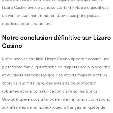
Lizaro Casino évolue dans ce contexte. Notre objectif est
de vérifier comment il met en œuvre ces principes au
quotidien pour ses joueurs.
Notre conclusion définitive sur Lizaro
Casino
Notre analyse est finie. Lizaro Casino apparaît comme une
plateforme fiable, qui attache de l’importance à la sécurité
et au divertissement ludique. Ses atouts majeurs sont un
choix de jeux très varié, des mesures de protection
robustes et une communication claire sur les bonus.
Quoiqu’il opère sous un modèle international, il correspond
aux attentes de nombreux joueurs français en quête de