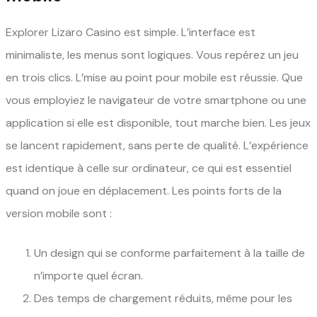
Explorer Lizaro Casino est simple. L’interface est
minimaliste, les menus sont logiques. Vous repérez un jeu
en trois clics. L’mise au point pour mobile est réussie. Que
vous employiez le navigateur de votre smartphone ou une
application si elle est disponible, tout marche bien. Les jeux
se lancent rapidement, sans perte de qualité. L’expérience
est identique à celle sur ordinateur, ce qui est essentiel
quand on joue en déplacement. Les points forts de la
version mobile sont :
Un design qui se conforme parfaitement à la taille de
n’importe quel écran.
Des temps de chargement réduits, même pour les