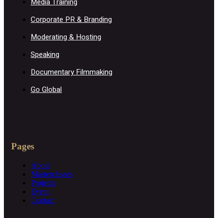
Media Training
Corporate PR & Branding
Moderating & Hosting
Speaking
Documentary Filmmaking
Go Global
Pages
About
Masterclasses
Projects
Event
Contact