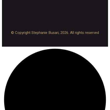
© Copyright Stephanie Busari, 2026. All rights reserved