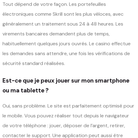
Tout dépend de votre façon. Les portefeuilles
électroniques comme Skrill sont les plus véloces, avec
généralement un traitement sous 24 à 48 heures. Les
virements bancaires demandent plus de temps,
habituellement quelques jours ouvrés. Le casino effectue
les demandes sans attendre, une fois les vérifications de
sécurité standard réalisées.
Est-ce que je peux jouer sur mon smartphone
ou ma tablette ?
Oui, sans problème. Le site est parfaitement optimisé pour
le mobile. Vous pouvez réaliser tout depuis le navigateur
de votre téléphone : jouer, déposer de l’argent, retirer,
contacter le support. Une application peut aussi être