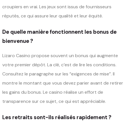
croupiers en vrai. Les jeux sont issus de fournisseurs
réputés, ce qui assure leur qualité et leur équité.
De quelle manière fonctionnent les bonus de
bienvenue ?
Lizaro Casino propose souvent un bonus qui augmente
votre premier dépôt. La clé, c’est de lire les conditions.
Consultez le paragraphe sur les “exigences de mise”. Il
montre le montant que vous devez parier avant de retirer
les gains du bonus. Le casino réalise un effort de
transparence sur ce sujet, ce qui est appréciable.
Les retraits sont-ils réalisés rapidement ?