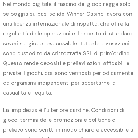
Nel mondo digitale, il fascino del gioco regge solo
se poggia su basi solide. Winner Casino lavora con
una licenza internazionale di rispetto, che offre la
regolarità delle operazioni e il rispetto di standard
severi sul gioco responsabile. Tutte le transazioni
sono custodite da crittografia SSL di prim’ordine.
Questo rende depositi e prelievi azioni affidabili e
private. I giochi, poi, sono verificati periodicamente
da organismi indipendenti per accertarne la
casualità e l’equità.
La limpidezza è l’ulteriore cardine. Condizioni di
gioco, termini delle promozioni e politiche di
prelievo sono scritti in modo chiaro e accessibile a