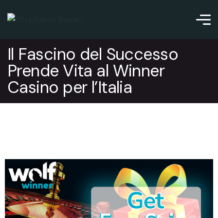
Il Fascino del Successo
Prende Vita al Winner
Casino per l’Italia