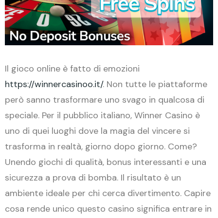
Il gioco online è fatto di emozioni
https://winnercasinoo.it/
. Non tutte le piattaforme
però sanno trasformare uno svago in qualcosa di
speciale. Per il pubblico italiano, Winner Casino è
uno di quei luoghi dove la magia del vincere si
trasforma in realtà, giorno dopo giorno. Come?
Unendo giochi di qualità, bonus interessanti e una
sicurezza a prova di bomba. Il risultato è un
ambiente ideale per chi cerca divertimento. Capire
cosa rende unico questo casino significa entrare in