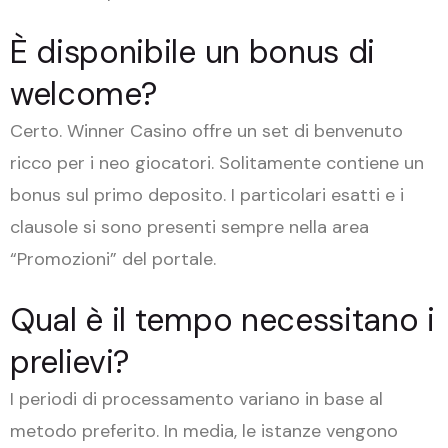
È disponibile un bonus di
welcome?
Certo. Winner Casino offre un set di benvenuto
ricco per i neo giocatori. Solitamente contiene un
bonus sul primo deposito. I particolari esatti e i
clausole si sono presenti sempre nella area
“Promozioni” del portale.
Qual è il tempo necessitano i
prelievi?
I periodi di processamento variano in base al
metodo preferito. In media, le istanze vengono