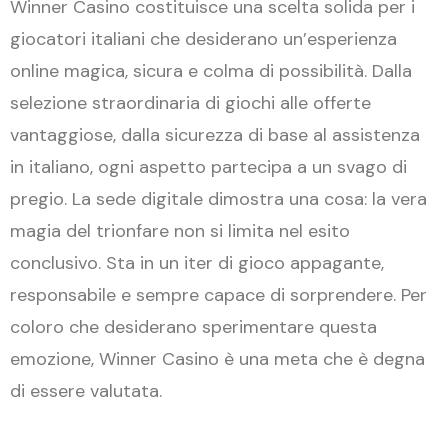
Winner Casino costituisce una scelta solida per i
giocatori italiani che desiderano un’esperienza
online magica, sicura e colma di possibilità. Dalla
selezione straordinaria di giochi alle offerte
vantaggiose, dalla sicurezza di base al assistenza
in italiano, ogni aspetto partecipa a un svago di
pregio. La sede digitale dimostra una cosa: la vera
magia del trionfare non si limita nel esito
conclusivo. Sta in un iter di gioco appagante,
responsabile e sempre capace di sorprendere. Per
coloro che desiderano sperimentare questa
emozione, Winner Casino è una meta che è degna
di essere valutata.