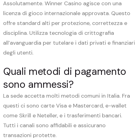
Assolutamente. Winner Casino agisce con una
licenza di gioco internazionale approvata. Questo
offre standard alti per protezione, correttezza e
disciplina. Utilizza tecnologia di crittografia
all’avanguardia per tutelare i dati privati e finanziari
degli utenti.
Quali metodi di pagamento
sono ammessi?
La sede accetta molti metodi comuni in Italia. Fra
questi ci sono carte Visa e Mastercard, e-wallet
come Skrill e Neteller, e i trasferimenti bancari.
Tutti i canali sono affidabili e assicurano
transazioni protette.