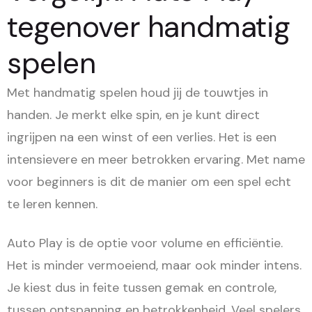
tegenover handmatig
spelen
Met handmatig spelen houd jij de touwtjes in
handen. Je merkt elke spin, en je kunt direct
ingrijpen na een winst of een verlies. Het is een
intensievere en meer betrokken ervaring. Met name
voor beginners is dit de manier om een spel echt
te leren kennen.
Auto Play is de optie voor volume en efficiëntie.
Het is minder vermoeiend, maar ook minder intens.
Je kiest dus in feite tussen gemak en controle,
tussen ontspanning en betrokkenheid. Veel spelers