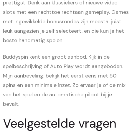
prettigst. Denk aan klassiekers of nieuwe video
slots met een rechttoe rechtaan gameplay. Games
met ingewikkelde bonusrondes zijn meestal juist
leuk aangezien je zelf selecteert, en die kun je het
beste handmatig spelen.
Buddyspin kent een groot aanbod. Kijk in de
spelbeschrijving of Auto Play wordt aangeboden.
Mijn aanbeveling: bekijk het eerst eens met 50
spins en een minimale inzet. Zo ervaar je of de mix
van het spel en de automatische piloot bij je
bevalt.
Veelgestelde vragen