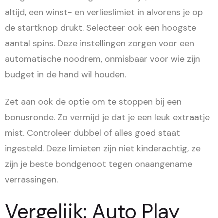
altijd, een winst- en verlieslimiet in alvorens je op
de startknop drukt. Selecteer ook een hoogste
aantal spins. Deze instellingen zorgen voor een
automatische noodrem, onmisbaar voor wie zijn
budget in de hand wil houden.
Zet aan ook de optie om te stoppen bij een
bonusronde. Zo vermijd je dat je een leuk extraatje
mist. Controleer dubbel of alles goed staat
ingesteld. Deze limieten zijn niet kinderachtig, ze
zijn je beste bondgenoot tegen onaangename
verrassingen.
Vergelijk: Auto Play