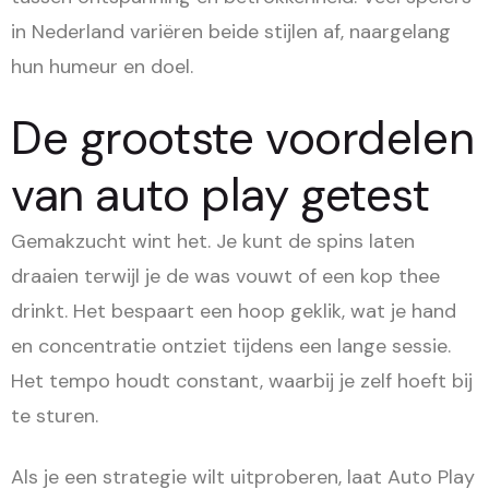
in Nederland variëren beide stijlen af, naargelang
hun humeur en doel.
De grootste voordelen
van auto play getest
Gemakzucht wint het. Je kunt de spins laten
draaien terwijl je de was vouwt of een kop thee
drinkt. Het bespaart een hoop geklik, wat je hand
en concentratie ontziet tijdens een lange sessie.
Het tempo houdt constant, waarbij je zelf hoeft bij
te sturen.
Als je een strategie wilt uitproberen, laat Auto Play