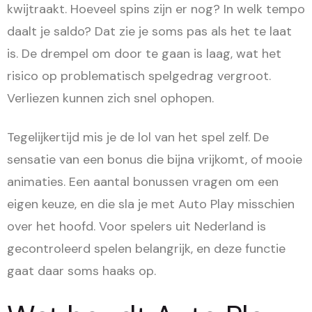
kwijtraakt. Hoeveel spins zijn er nog? In welk tempo
daalt je saldo? Dat zie je soms pas als het te laat
is. De drempel om door te gaan is laag, wat het
risico op problematisch spelgedrag vergroot.
Verliezen kunnen zich snel ophopen.
Tegelijkertijd mis je de lol van het spel zelf. De
sensatie van een bonus die bijna vrijkomt, of mooie
animaties. Een aantal bonussen vragen om een
eigen keuze, en die sla je met Auto Play misschien
over het hoofd. Voor spelers uit Nederland is
gecontroleerd spelen belangrijk, en deze functie
gaat daar soms haaks op.