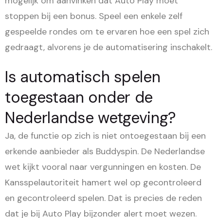
mogelijk om aanvinken dat Auto Play moet
stoppen bij een bonus. Speel een enkele zelf
gespeelde rondes om te ervaren hoe een spel zich
gedraagt, alvorens je de automatisering inschakelt.
Is automatisch spelen
toegestaan onder de
Nederlandse wetgeving?
Ja, de functie op zich is niet ontoegestaan bij een
erkende aanbieder als Buddyspin. De Nederlandse
wet kijkt vooral naar vergunningen en kosten. De
Kansspelautoriteit hamert wel op gecontroleerd
en gecontroleerd spelen. Dat is precies de reden
dat je bij Auto Play bijzonder alert moet wezen.