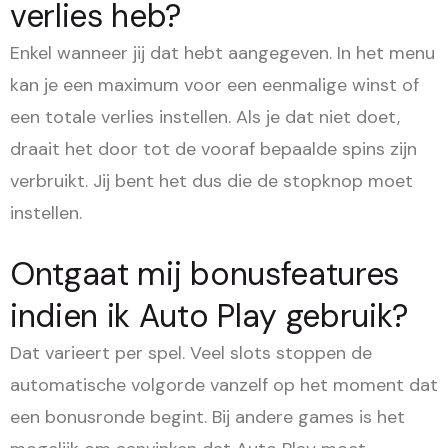
verlies heb?
Enkel wanneer jij dat hebt aangegeven. In het menu
kan je een maximum voor een eenmalige winst of
een totale verlies instellen. Als je dat niet doet,
draait het door tot de vooraf bepaalde spins zijn
verbruikt. Jij bent het dus die de stopknop moet
instellen.
Ontgaat mij bonusfeatures
indien ik Auto Play gebruik?
Dat varieert per spel. Veel slots stoppen de
automatische volgorde vanzelf op het moment dat
een bonusronde begint. Bij andere games is het