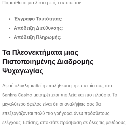
Παρατίθεται μια λίστα με ό,τι απαιτείται:
Έγγραφο Ταυτότητας:
Απόδειξη Διεύθυνσης:
Απόδειξη Πληρωμής:
Τα Πλεονεκτήματα μιας
Πιστοποιημένης Διαδρομής
Ψυχαγωγίας
Αφού ολοκληρωθεί η επαλήθευση, η εμπειρία σας στο
Sankra Casino μετατρέπεται πιο λεία και πιο πλούσια. Το
μεγαλύτερο όφελος είναι ότι οι αναλήψεις σας θα
επεξεργάζονται πολύ πιο γρήγορα, άνευ πρόσθετους
ελέγχους. Επίσης, αποκτάτε πρόσβαση σε όλες τις μεθόδους