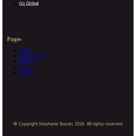
Go Global
Pages
About
Masterclasses
Projects
Event
Contact
© Copyright Stephanie Busari, 2026. All rights reserved