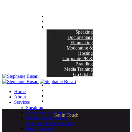
Home
About
Services
Speaking
Documentary
Filmmaking
Moderating &
Hosting
Corporate PR &
Branding
Media Training
Go Global
Masterclasses
Projects
Her Story
Home
Blog
About
Contact
Services
Speaking
Documentary Filmmaking
Get In Touch
Moderating & Hosting
Corporate PR & Branding
Media Training