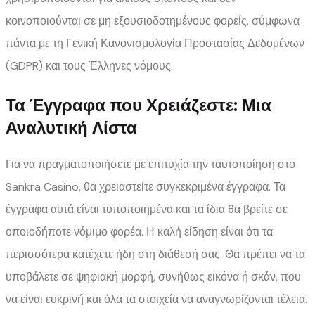
κοινοποιούνται σε μη εξουσιοδοτημένους φορείς, σύμφωνα
πάντα με τη Γενική Κανονισμολογία Προστασίας Δεδομένων
(GDPR) και τους Έλληνες νόμους.
Τα Έγγραφα που Χρειάζεστε: Μια
Αναλυτική Λίστα
Για να πραγματοποιήσετε με επιτυχία την ταυτοποίηση στο
Sankra Casino, θα χρειαστείτε συγκεκριμένα έγγραφα. Τα
έγγραφα αυτά είναι τυποποιημένα και τα ίδια θα βρείτε σε
οποιοδήποτε νόμιμο φορέα. Η καλή είδηση είναι ότι τα
περισσότερα κατέχετε ήδη στη διάθεσή σας. Θα πρέπει να τα
υποβάλετε σε ψηφιακή μορφή, συνήθως εικόνα ή σκάν, που
να είναι ευκρινή και όλα τα στοιχεία να αναγνωρίζονται τέλεια.