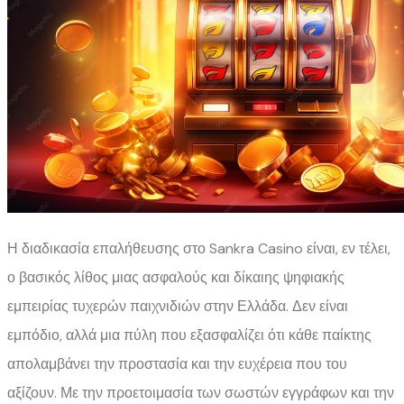
Η διαδικασία επαλήθευσης στο Sankra Casino είναι, εν τέλει,
ο βασικός λίθος μιας ασφαλούς και δίκαιης ψηφιακής
εμπειρίας τυχερών παιχνιδιών στην Ελλάδα. Δεν είναι
εμπόδιο, αλλά μια πύλη που εξασφαλίζει ότι κάθε παίκτης
απολαμβάνει την προστασία και την ευχέρεια που του
αξίζουν. Με την προετοιμασία των σωστών εγγράφων και την