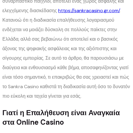
συναρπαστικό παιχνίδι, αποτελεί ένας χώρος ασφαλής και
ελεγχόμενης διασκέδασης
https://sankracasino.gr.com/
.
Κατανοώ ότι η διαδικασία επαλήθευσης λογαριασμού
ενδέχεται να μοιάζει δύσκολη σε πολλούς παίκτες στην
Ελλάδα, αλλά σας βεβαιώνω ότι αποτελεί και ο βασικός
άξονας της ψηφιακής ασφάλειας και της αξιόπιστης και
σίγουρης εμπειρίας. Σε αυτό το άρθρο, θα παρουσιάσω με
διαύγεια και ενθουσιασμό κάθε βήμα, αποσαφηνίζοντας γιατί
είναι τόσο σημαντικό, τι επακριβώς θα σας χρειαστεί και πώς
το Sankra Casino καθιστά τη διαδικασία αυτή όσο το δυνατόν
πιο εύκολη και ταχεία γίνεται για εσάς.
Γιατί η Επαλήθευση είναι Αναγκαία
στα Online Casino