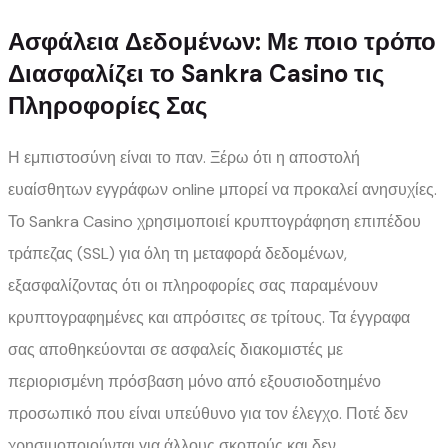
Ασφάλεια Δεδομένων: Με ποιο τρόπο
Διασφαλίζει το Sankra Casino τις
Πληροφορίες Σας
Η εμπιστοσύνη είναι το παν. Ξέρω ότι η αποστολή
ευαίσθητων εγγράφων online μπορεί να προκαλεί ανησυχίες.
Το Sankra Casino χρησιμοποιεί κρυπτογράφηση επιπέδου
τράπεζας (SSL) για όλη τη μεταφορά δεδομένων,
εξασφαλίζοντας ότι οι πληροφορίες σας παραμένουν
κρυπτογραφημένες και απρόσιτες σε τρίτους. Τα έγγραφα
σας αποθηκεύονται σε ασφαλείς διακομιστές με
περιορισμένη πρόσβαση μόνο από εξουσιοδοτημένο
προσωπικό που είναι υπεύθυνο για τον έλεγχο. Ποτέ δεν
χρησιμοποιούνται για άλλους σκοπούς και δεν