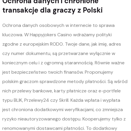
Ochrona danych i chronione
transakcje dla graczy z Polski
Ochrona danych osobowych w internecie to sprawa
kluczowa. W Happyjokers Casino wdrażamy polityki
zgodne z europejskim RODO. Twoje dane, jak imię, adres
czy numer dokumentu, są przetwarzane wyłącznie w
koniecznym celu i z ogromną starannością. Równie ważne
jest bezpieczeństwo twoich finansów. Proponujemy
polskim graczom sprawdzone metody płatności. Są wśród
nich przelewy bankowe, karty płatnicze oraz e-portfele
typu BLIK, Przelewy24 czy Skrill. Każda wpłata i wypłata
jest chroniona dodatkowymi weryfikacjami, co zmniejsza
ryzyko nieautoryzowanego dostępu. Kooperujemy tylko z
renomowanymi dostawcami płatności. To dodatkowy