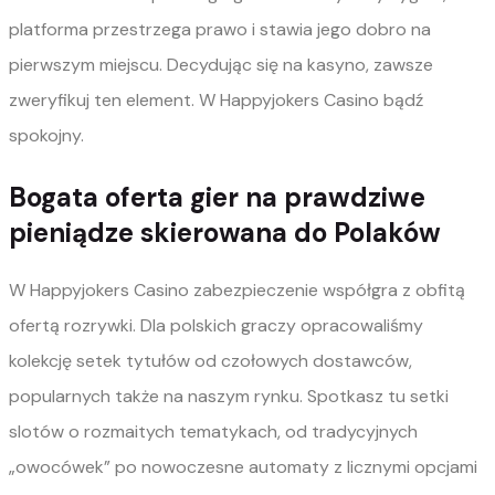
platforma przestrzega prawo i stawia jego dobro na
pierwszym miejscu. Decydując się na kasyno, zawsze
zweryfikuj ten element. W Happyjokers Casino bądź
spokojny.
Bogata oferta gier na prawdziwe
pieniądze skierowana do Polaków
W Happyjokers Casino zabezpieczenie współgra z obfitą
ofertą rozrywki. Dla polskich graczy opracowaliśmy
kolekcję setek tytułów od czołowych dostawców,
popularnych także na naszym rynku. Spotkasz tu setki
slotów o rozmaitych tematykach, od tradycyjnych
„owocówek” po nowoczesne automaty z licznymi opcjami