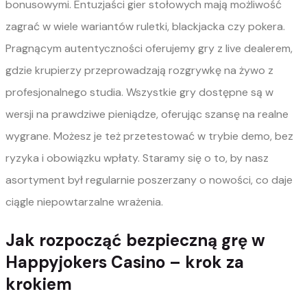
bonusowymi. Entuzjaści gier stołowych mają możliwość
zagrać w wiele wariantów ruletki, blackjacka czy pokera.
Pragnącym autentyczności oferujemy gry z live dealerem,
gdzie krupierzy przeprowadzają rozgrywkę na żywo z
profesjonalnego studia. Wszystkie gry dostępne są w
wersji na prawdziwe pieniądze, oferując szansę na realne
wygrane. Możesz je też przetestować w trybie demo, bez
ryzyka i obowiązku wpłaty. Staramy się o to, by nasz
asortyment był regularnie poszerzany o nowości, co daje
ciągle niepowtarzalne wrażenia.
Jak rozpocząć bezpieczną grę w
Happyjokers Casino – krok za
krokiem