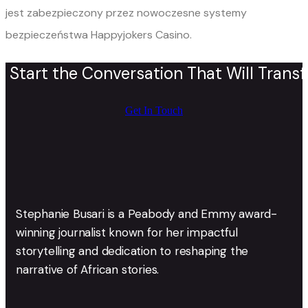
jest zabezpieczony przez nowoczesne systemy
bezpieczeństwa Happyjokers Casino.
Start the Conversation That Will Trans
Get In Touch
Stephanie Busari is a Peabody and Emmy award-
winning journalist known for her impactful
storytelling and dedication to reshaping the
narrative of African stories.