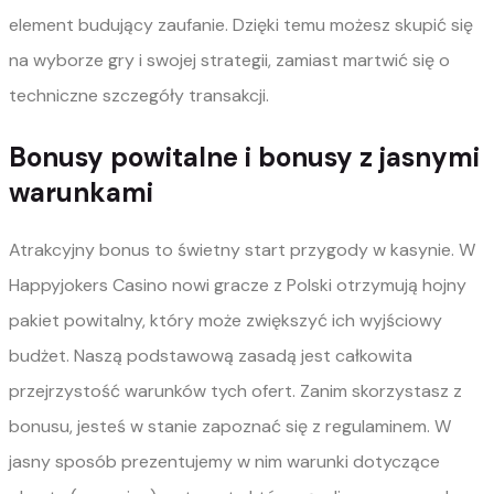
element budujący zaufanie. Dzięki temu możesz skupić się
na wyborze gry i swojej strategii, zamiast martwić się o
techniczne szczegóły transakcji.
Bonusy powitalne i bonusy z jasnymi
warunkami
Atrakcyjny bonus to świetny start przygody w kasynie. W
Happyjokers Casino nowi gracze z Polski otrzymują hojny
pakiet powitalny, który może zwiększyć ich wyjściowy
budżet. Naszą podstawową zasadą jest całkowita
przejrzystość warunków tych ofert. Zanim skorzystasz z
bonusu, jesteś w stanie zapoznać się z regulaminem. W
jasny sposób prezentujemy w nim warunki dotyczące