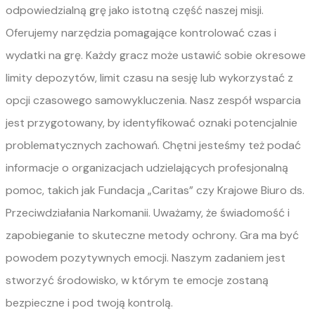
odpowiedzialną grę jako istotną część naszej misji.
Oferujemy narzędzia pomagające kontrolować czas i
wydatki na grę. Każdy gracz może ustawić sobie okresowe
limity depozytów, limit czasu na sesję lub wykorzystać z
opcji czasowego samowykluczenia. Nasz zespół wsparcia
jest przygotowany, by identyfikować oznaki potencjalnie
problematycznych zachowań. Chętni jesteśmy też podać
informacje o organizacjach udzielających profesjonalną
pomoc, takich jak Fundacja „Caritas” czy Krajowe Biuro ds.
Przeciwdziałania Narkomanii. Uważamy, że świadomość i
zapobieganie to skuteczne metody ochrony. Gra ma być
powodem pozytywnych emocji. Naszym zadaniem jest
stworzyć środowisko, w którym te emocje zostaną
bezpieczne i pod twoją kontrolą.