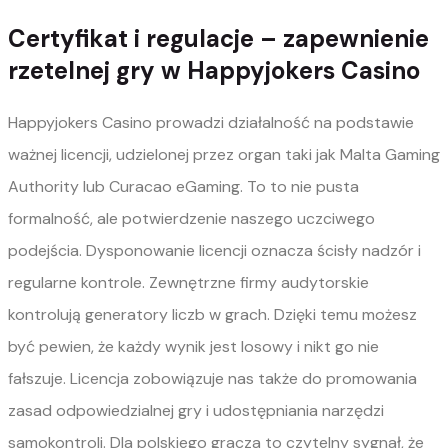
Certyfikat i regulacje – zapewnienie
rzetelnej gry w Happyjokers Casino
Happyjokers Casino prowadzi działalność na podstawie
ważnej licencji, udzielonej przez organ taki jak Malta Gaming
Authority lub Curacao eGaming. To to nie pusta
formalność, ale potwierdzenie naszego uczciwego
podejścia. Dysponowanie licencji oznacza ścisły nadzór i
regularne kontrole. Zewnętrzne firmy audytorskie
kontrolują generatory liczb w grach. Dzięki temu możesz
być pewien, że każdy wynik jest losowy i nikt go nie
fałszuje. Licencja zobowiązuje nas także do promowania
zasad odpowiedzialnej gry i udostępniania narzędzi
samokontroli. Dla polskiego gracza to czytelny sygnał, że